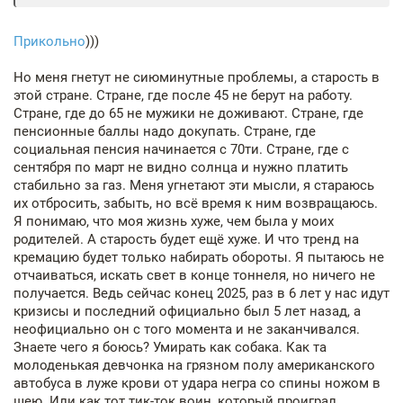
Прикольно
)))
Но меня гнетут не сиюминутные проблемы, а старость в
этой стране. Стране, где после 45 не берут на работу.
Стране, где до 65 не мужики не доживают. Стране, где
пенсионные баллы надо докупать. Стране, где
социальная пенсия начинается с 70ти. Стране, где с
сентября по март не видно солнца и нужно платить
стабильно за газ. Меня угнетают эти мысли, я стараюсь
их отбросить, забыть, но всё время к ним возвращаюсь.
Я понимаю, что моя жизнь хуже, чем была у моих
родителей. А старость будет ещё хуже. И что тренд на
кремацию будет только набирать обороты. Я пытаюсь не
отчаиваться, искать свет в конце тоннеля, но ничего не
получается. Ведь сейчас конец 2025, раз в 6 лет у нас идут
кризисы и последний официально был 5 лет назад, а
неофициально он с того момента и не заканчивался.
Знаете чего я боюсь? Умирать как собака. Как та
молоденькая девчонка на грязном полу американского
автобуса в луже крови от удара негра со спины ножом в
шею. Или как тот тик-ток воин, который проиграл