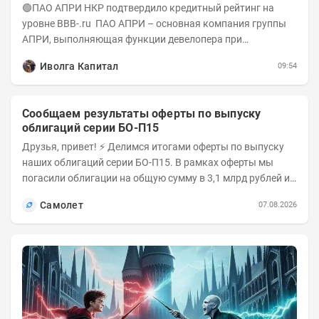
А-(RU) / Элит Строй присвоен на уровне BBB.ru)
🟢ПАО АПРИ НКР подтвердило кредитный рейтинг на
уровне BBB-.ru ПАО АПРИ – основная компания группы
АПРИ, выполняющая функции девелопера при
реализации проектов. Группа с 2014 года...
Иволга Капитал
09:54
Сообщаем результаты оферты по выпуску
облигаций серии БО-П15
Друзья, привет! ⚡️ Делимся итогами оферты по выпуску
наших облигаций серии БО-П15. В рамках оферты мы
погасили облигации на общую сумму в 3,1 млрд рублей из
5 млрд рублей всего выпуска. С...
Самолет
07.08.2026