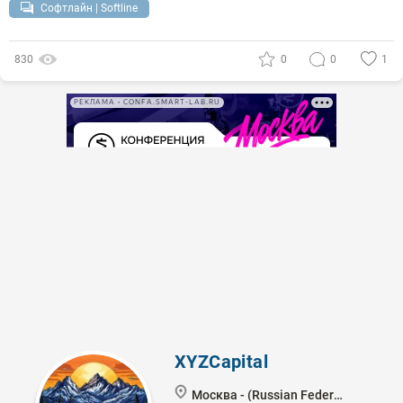
Софтлайн | Softline
830
0
0
1
РЕКЛАМА • CONFA.SMART-LAB.RU
XYZCapital
Москва - (Russian Federation)