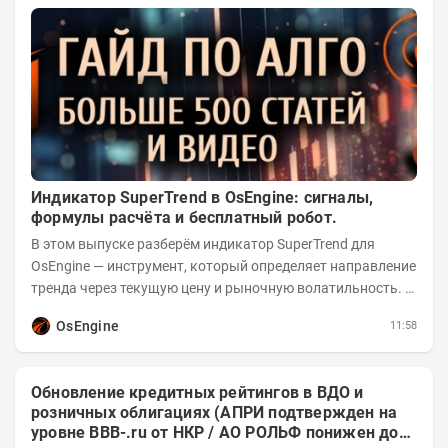
Индикатор SuperTrend в OsEngine: сигналы,
формулы расчёта и бесплатный робот.
В этом выпуске разберём индикатор SuperTrend для
OsEngine — инструмент, который определяет направление
тренда через текущую цену и рыночную волатильность. В
отличие от сложных осцилляторов, он...
OsEngine
11:58
Обновление кредитных рейтингов в ВДО и
розничных облигациях (АПРИ подтвержден на
уровне BBB-.ru от НКР / АО РОЛЬФ понижен до