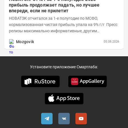
прибыль продолжает падать, но лучшее
впереди, если не прилетит
НОВАТЭК отчитался за 1-е полугодие по МСФО,
нормализованная чистая прибыль упала на 9% г/г Пресс
релизы максимально информативные, другим
компаниям в пример (тем более много цифр...
Mozgovik
05.08.2026
Установите приложение Смартлаба: