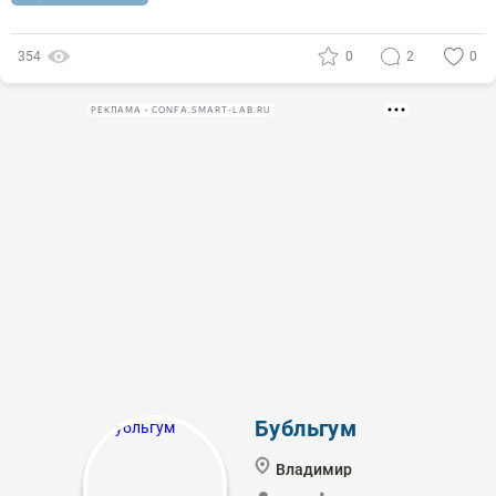
354
0
2
0
РЕКЛАМА • CONFA.SMART-LAB.RU
Бубльгум
Владимир