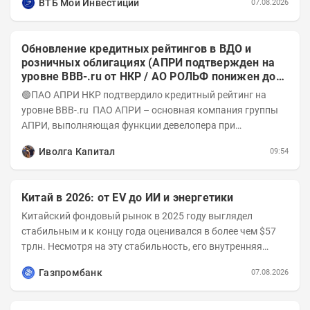
ВТБ Мои Инвестиции
07.08.2026
Обновление кредитных рейтингов в ВДО и
розничных облигациях (АПРИ подтвержден на
уровне BBB-.ru от НКР / АО РОЛЬФ понижен до
А-(RU) / Элит Строй присвоен на уровне BBB.ru)
🟢ПАО АПРИ НКР подтвердило кредитный рейтинг на
уровне BBB-.ru ПАО АПРИ – основная компания группы
АПРИ, выполняющая функции девелопера при
реализации проектов. Группа с 2014 года...
Иволга Капитал
09:54
Китай в 2026: от EV до ИИ и энергетики
Китайский фондовый рынок в 2025 году выглядел
стабильным и к концу года оценивался в более чем $57
трлн. Несмотря на эту стабильность, его внутренняя
структура заметно изменилась. Сейчас рост CSI...
Газпромбанк
07.08.2026