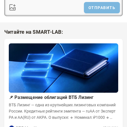
ОТПРАВИТЬ
Читайте на SMART-LAB:
📌 Размещение облигаций ВТБ Лизинг
ВТБ Лизинг — одна из крупнейших лизинговых компаний
России. Кредитные рейтинги эмитента — ruAA от Эксперт
РА и AA(RU) от АКРА. О выпуске: 🔹 Номинал: ₽1000 🔹
Объём...