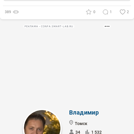
389
0
1
2
РЕКЛАМА • CONFA.SMART-LAB.RU
Владимир
Томск
34
1 532