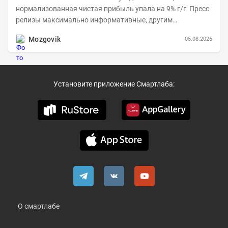
нормализованная чистая прибыль упала на 9% г/г Пресс
релизы максимально информативные, другим
компаниям в пример (тем более много цифр...
Mozgovik
05.08.2026
Установите приложение Смартлаба:
О смартлабе