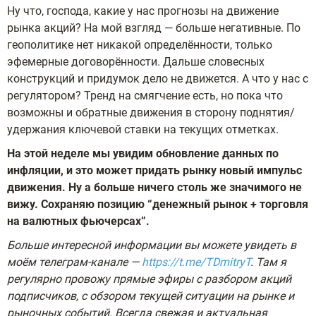
Ну что, господа, какие у нас прогнозы на движение
рынка акций? На мой взгляд — больше негативные. По
геополитике нет никакой определённости, только
эфемерные договорённости. Дальше словесных
конструкций и придумок дело не движется. А что у нас с
регулятором? Тренд на смягчение есть, но пока что
возможны и обратные движения в сторону поднятия/
удержания ключевой ставки на текущих отметках.
На этой неделе мы увидим обновление данных по
инфляции, и это может придать рынку новый импульс
движения. Ну а больше ничего столь же значимого не
вижу. Сохраняю позицию “денежный рынок + торговля
на валютных фьючерсах”.
Больше интересной информации вы можете увидеть в
моём телеграм-канале —
https://t.me/TDmitryT
. Там я
регулярно провожу прямые эфиры с разбором акций
подписчиков, с обзором текущей ситуации на рынке и
рыночных событий. Всегда свежая и актуальная