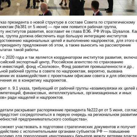
каз президента о новой структуре в составе Совета по стратегическому
оектам (№381 от 5 июня) — при нем появится рабочая группа,
у институтов развития, возглавит ее глава ВЭБ.
РФ Игорь Шувалов. Ка
аза, группа должна обеспечить еще большую интеграцию институтов
 достижению национальных целей и выполнению нацпроектов, для этого 
 президенту предложения об этом, а также выносить на рассмотрение
ьтатах такой работы.
 с 2020 года и так является координатором институтов развития, включ
ийский экспортный центр, Российское агентство по страхованию
и инвестиций, фонд «Сколково», Фонд развития промышленности и др.,
ной рабочей группы в совете по нацпроектам, вероятно, вызвана
ении их взаимодействия с проектными офисами совета и для обеспече
чения их в конкретику нацпроектов.
рит п. 9.1 указа, требующий от рабочей группы «взаимоувязки их целей 
омпетенций, финансовых, интеллектуальных, организационных и иных
в» ради наццелей и нацпроектов.
детали раскрывает распоряжение президента №222-рп от 5 июня, согла
предстоит сосредоточиться в первую очередь на региональном развитии
ребностей предпринимательского сообщества».
 сможет участвовать в подготовке стратегических документов и получит
одействию с исполнительными органами субъектов РФ — повышение
бходимо для преодоления «внутренних» барьеров между ветвями власти