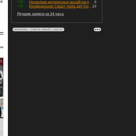
же
+55
Несколько интересных инсайтов по "Озону"
6
+49
Конференция Смарт-лаба да!! (пост 218, 12+)
24
Лучшие записи за 24 часа
РЕКЛАМА • CONFA.SMART-LAB.RU