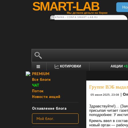
SMART-LAB
Но
Мы делаем деньги на бирже
РЕКЛАМА • CONFA.SMART-LAB.RU
КОТИРОВКИ
АКЦИИ
+1
PREMIUM
Все блоги
ЧАТ
Группе ВЭБ выдал
Поток
|
Оля
05 июня 2025, 23:08
Новости акций
Здравствуйте!)… (Зая
Оглавление блога
присыпая читает газе
поподробнее: У инсти
Мой блог.
Кремль ввел в состав
новый орган — рабочу