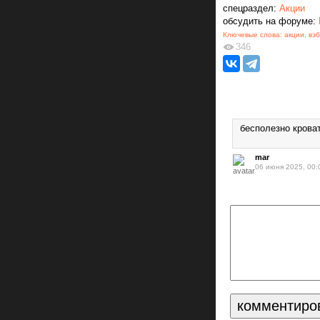
спецраздел:
Акции
обсудить на форуме:
Ключевые слова:
акции
,
вэб
346
бесполезно крова
mar
06 июня 2025, 00: