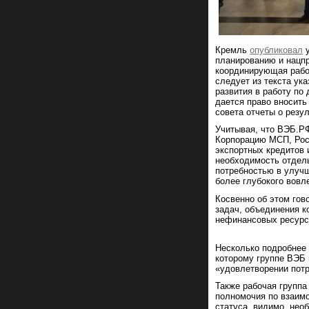
Кремль
опубликовал
у
планированию и нацпр
координирующая работ
следует из текста ук
развития в работу по
дается право вносить
совета отчеты о резул
Учитывая, что ВЭБ.РФ
Корпорацию МСП, Росс
экспортных кредитов 
необходимость отдель
потребностью в улучш
более глубокого вовле
Косвенно об этом гово
задач, объединения к
нефинансовых ресурсо
Несколько подробнее 
которому группе ВЭБ 
«удовлетворении пот
Также рабочая группа
полномочия по взаим
статуса, видимо, нео