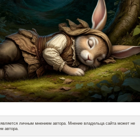
 является личным мнением автора. Мнение владельца сайта может не
м автора.