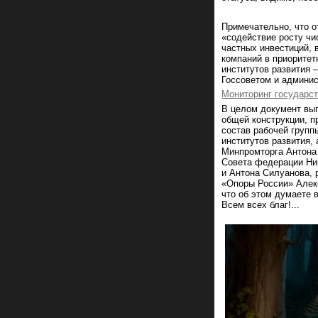
Примечательно, что о
«содействие росту чи
частных инвестиций, 
компаний в приоритет
институтов развития 
Госсоветом и админис
Мониторинг государс
В целом документ выг
общей конструкции, п
состав рабочей груп
институтов развития,
Минпромторга Антона
Совета федерации Ни
и Антона Силуанова,
«Опоры России» Але
что об этом думаете 
Всем все