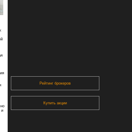
к
ей
ая
ния
Рейтинг брокеров
и
Купить акции
сно
 и
.