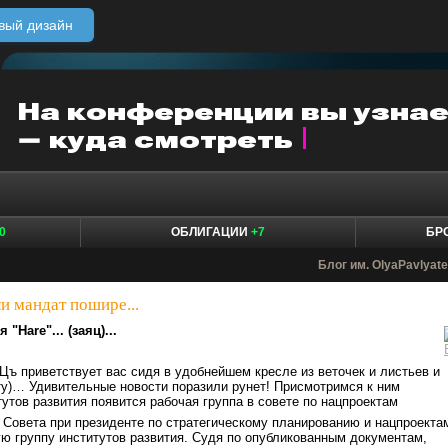
вый дизайн
0
ОБЛИГАЦИИ
+7
БР
Блог им. OlyaPavlyat
и мандат пошире...
 "Hare"... (заяц)...
Цъ приветствует вас сидя в удобнейшем кресле из веточек и листьев и
ту)… Удивительные новости поразили рунет! Присмотримся к ним
тутов развития появится рабочая группа в совете по нацпроектам
 Совета при президенте по стратегическому планированию и нацпроекта
ю группу институтов развития. Судя по опубликованным документам,