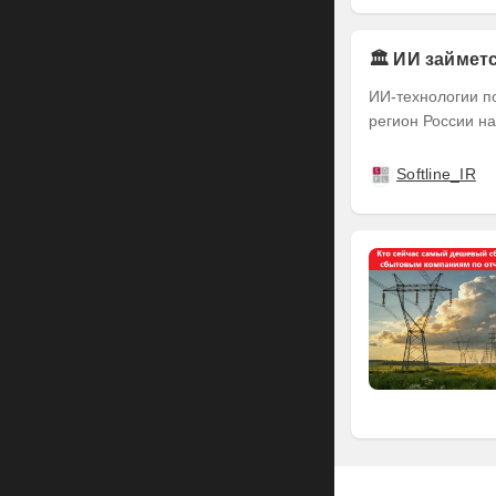
🏛️ ИИ займе
ИИ-технологии п
регион России на
Softline_IR