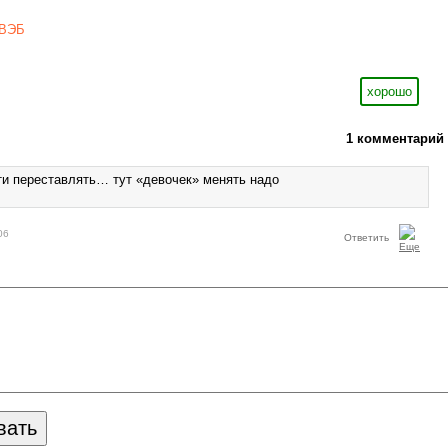
ВЭБ
хорошо
1 комментарий
ти переставлять… тут «девочек» менять надо
06
Ответить