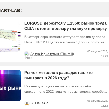
MART-LAB:
EUR/USD держится у 1,1550: рынок труда
США готовит доллару главную проверку
В четверг евро немного отступает против доллара.
Пара EUR/USD держится около 1,1550 и почти не
выходит за пределы узкого диапазона. Главным...
06 августа 2026,
Артур Идиатулин (Tickmill)
17:29
Рынок металлов распадается: кто
выиграет в 2026 году?
Раньше драгоценные металлы вели себя
синхронно: с 2022 года котировки золота, серебра
и платины выросли кратно. Но к 2026 году рынок
06 августа 2026,
разделился. В...
SELIGDAR
16:52