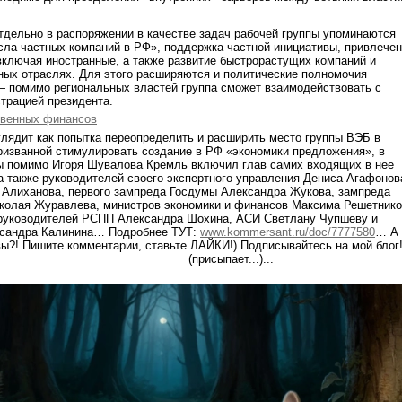
тдельно в распоряжении в качестве задач рабочей группы упоминаются
сла частных компаний в РФ», поддержка частной инициативы, привлече
включая иностранные, а также развитие быстрорастущих компаний и
ных отраслях. Для этого расширяются и политические полномочия
— помимо региональных властей группа сможет взаимодействовать с
трацией президента.
твенных финансов
лядит как попытка переопределить и расширить место группы ВЭБ в
ризванной стимулировать создание в РФ «экономики предложения», в
пы помимо Игоря Шувалова Кремль включил глав самих входящих в нее
 а также руководителей своего экспертного управления Дениса Агафонов
 Алиханова, первого зампреда Госдумы Александра Жукова, зампреда
колая Журавлева, министров экономики и финансов Максима Решетник
 руководителей РСПП Александра Шохина, АСИ Светлану Чупшеву и
ксандра Калинина… Подробнее ТУТ:
www.kommersant.ru/doc/7777580
… А
вы?! Пишите комментарии, ставьте ЛАЙКИ!) Подписывайтесь на мой блог
х благ!... (присыпает...)..