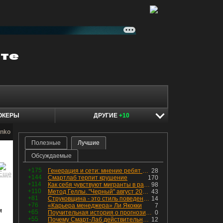
ОКЕРЫ
ДРУГИЕ
+10
enko
Полезные
Лучшие
Обсуждаемые
+175
Генерация и сети: мнение ребят из индустрии
28
+144
Смартлаб терпит крушение
170
+114
Как себя чувствуют мигранты в раю, в который они так стремились
98
+110
Метод Геллы. "Черный" август 2026 - быть или не быть?
43
+81
Струковщина - это стиль поведения, известный всем в секторе золотодобычи.
14
+76
«Карьера менеджера» Ли Якокки
7
м
+65
Поучительная история о прогнозировании
0
+55
Почему Смарт-Лаб действительно протух
12