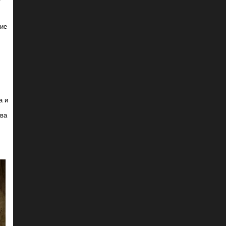
ние
а и
ова
!
.