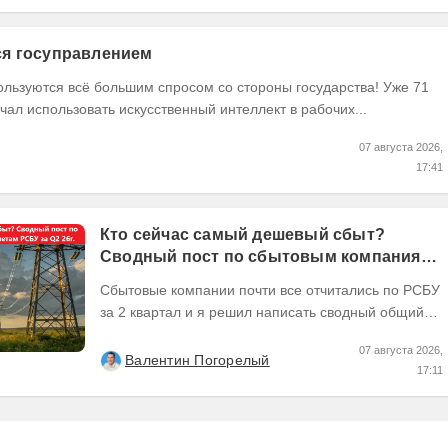
тся госуправлением
ользуются всё большим спросом со стороны государства! Уже 71
чал использовать искусственный интеллект в рабочих...
07 августа 2026,
17:41
Кто сейчас самый дешевый сбыт?
Сводный пост по сбытовым компаниям
по отчетам РСБУ за Q2 26г.
Сбытовые компании почти все отчитались по РСБУ
за 2 квартал и я решил написать сводный общий
пост по их результатам, может кому интересно...
07 августа 2026,
Валентин Погорелый
17:11