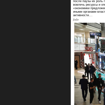
после паузы их роль
вовлечь ресурсы и оп
«экономики предложе
иными органами власт
активности....
/>/>