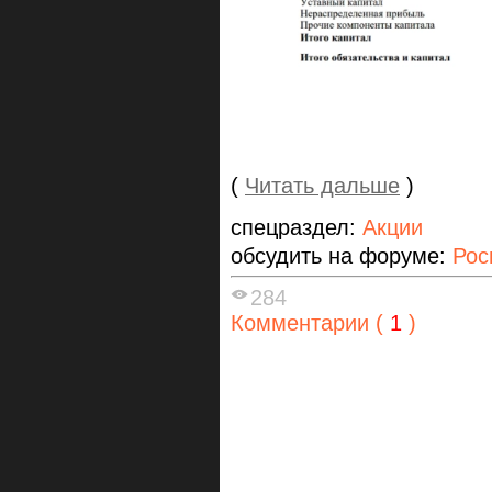
(
Читать дальше
)
спецраздел:
Акции
обсудить на форуме:
Рос
284
Комментарии (
1
)