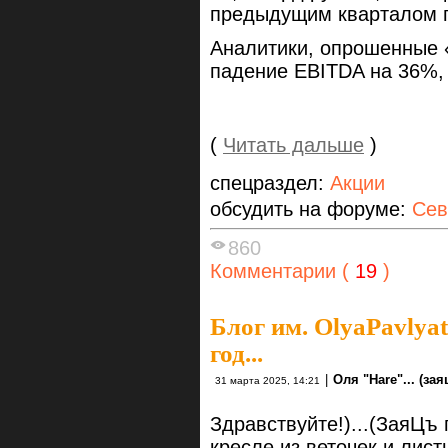
предыдущим кварталом п
Аналитики, опрошенные 
падение EBITDA на 36%, 
(
Читать дальше
)
спецраздел:
Акции
обсудить на форуме:
Сев
860
Комментарии (
19
)
Блог им. OlyaPavlya
год...
|
Оля "Hare"... (заяц
31 марта 2025, 14:21
Здравствуйте!)...(ЗаяЦъ
кресле из веточек и лист