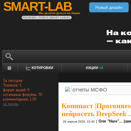
SMART-LAB
Новый дизайн
Мы делаем деньги на бирже
РЕКЛАМА • CONFA.SMART-LAB.RU
КОТИРОВКИ
АКЦИИ
+1
За сегодня
Топиков: 5
форум акций: 9
остальные форумы: 70
комментариев: 170
за месяц
Копипаст
|
Прогоняем
нейросеть DeepSeek ...
|
Оля "Hare"... (зая
26 апреля 2026, 22:40