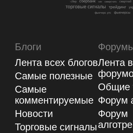
сбербанк
сбер
северсталь
смартлаб
сво
торговые сигналы
трейдинг
ук
фьючерсы
фьючерс ртс
Блоги
Форум
Лента всех блогов
Лента 
форум
Самые полезные
Общие
Самые
комментируемые
Форум 
Новости
Форум
алготре
Торговые сигналы