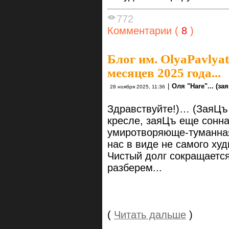
772
Комментарии (
8
)
Блог им. OlyaPavlya
месяцев 2025 года...
|
Оля "Hare"... (заяц
28 ноября 2025, 11:36
Здравствуйте!)… (ЗаяЦъ
кресле, заяЦъ еще сонна
умиротворяюще-туманн
нас в виде не самого ху
Чистый долг сокращаетс
разб
(
Читать дальше
)