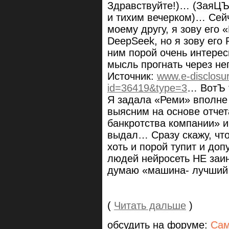
Здравствуйте!)… (ЗаяЦЪ
и тихим вечерком)… Сей
моему другу, я зову его 
DeepSeek, но я зову его
ним порой очень интерес
мысль прогнать через не
Источник:
www.e-disclosure
id=36419&type=3
… ВотЪ т
Я задала «Реми» вполне 
выясним на основе отчет
банкротства компании» и
выдал… Сразу скажу, что
хоть и порой тупит и доп
людей нейросеть НЕ заин
думаю «машина- лучший
(
Читать дальше
)
обсудить на форуме:
Сам