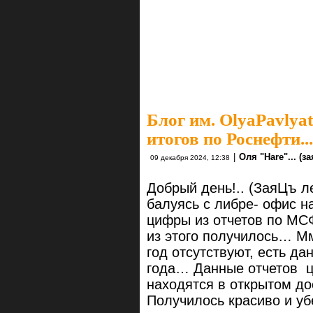
Блог им. OlyaPavlya
итогов по Роснефти...
|
Оля "Hare"... (зая
09 декабря 2024, 12:38
Добрый день!.. (ЗаяЦъ л
балуясь с либре- офис 
цифры из отчетов по МС
из этого получилось… Мм
год отсутствуют, есть да
года… Данные отчетов ц
находятся в открытом д
Получилось красиво и убе