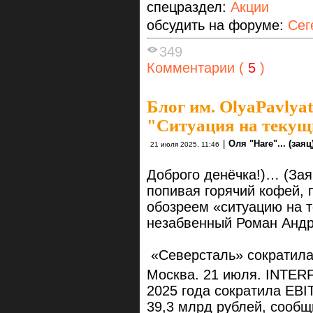
спецраздел:
Акции
обсудить на форуме:
Сег
349
Комментарии (
5
)
Блог им. OlyaPavlya
"Ситуация на текущи
|
Оля "Hare"... (заяц)
21 июля 2025, 11:46
Доброго денёчка!)… (Зая
попивая горячий кофей, 
обозреем «ситуацию на т
незабвенный Р
«Северсталь» сократила 
Москва. 21 июля. INTER
2025 года сократила EBI
39,3 млрд рублей, сообщ