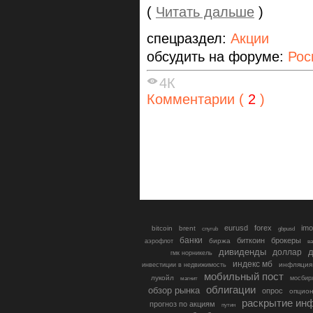
(
Читать дальше
)
спецраздел:
Акции
обсудить на форуме:
Рос
4К
Комментарии (
2
)
eurusd
forex
imo
bitcoin
brent
cnyrub
gbpusd
банки
биткоин
брокеры
биржа
аэрофлот
в
дивиденды
доллар
д
гмк норникель
индекс мб
инфляция
инвестиции в недвижимость
мобильный пост
лукойл
мосбир
магнит
облигации
обзор рынка
опрос
опцио
раскрытие ин
прогноз по акциям
путин