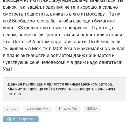
вообщем ну их! Нужно другими делами заниматься! На
рынок так, зашёл, подкупил чё та и хорошо, а сильно
смотреть тошнотить, вникать в его атмосферу… Та ну
его! Вообще хотелось бы, чтобы ещё один бумагинс
упал… ХЗ сделает ли он мне подарунок… Ну а так, в
целом, вапче пофиг растёт там или падает или кто или
что! Лето же! А летом надо кайфовать! Особенно если
ты живёшь в Мск, тк в МСК весна максимально унылая
в плане активности и вот летом движ начинается и
чувствуешь себя человеком! А в движ надо двигаться!
Ура!
Данная публикация является личным мнением автора.
Мнение владельца сайта может не совпадать с мнением
автора.
опрос
фьючерс MIX
Индекс МБ
IMOEX
фьючерс MIX