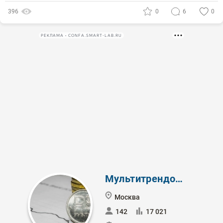
396
0
6
0
РЕКЛАМА • CONFA.SMART-LAB.RU
Мультитрендовый
Москва
142
17 021