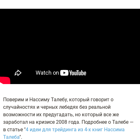
Поверим и Нассиму Талебу, который говорит о
случайностях и черных лебедях без реальной
возможности их предугадать, но который все же
заработал на кризисе 2008 года. Подробнее о Талебе —
в статье "
4 идеи для трейдинга из 4-х книг Нассима
Талеба
".