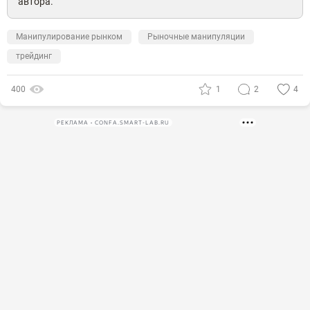
автора.
Манипулирование рынком
Рыночные манипуляции
трейдинг
400
1
2
4
РЕКЛАМА • CONFA.SMART-LAB.RU