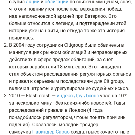
скупил
акции
и
облигации
по сниженным ценам, зная,
что они поднимутся после подтверждения победы
над наполеоновской армией при Ватерлоо. Это
больше относится к легенде, и подтверждений этой
истории уже на найти, но откуда-то же эта история
появилась.
В 2004 году сотрудники Citigroup были обвинены в
манипуляциях рынком облигаций и неправомерных
действиях в сфере продаж облигаций, за счет
которых заработали 18 млн. евро. Этот инцидент
стал объектом расследования регуляторных органов
и привел к серьезным последствиям для Citigroup,
включая штрафы и урегулирование судебных исков.
2010 — Flash crash —
индекс Доу Джонс
упал на 10%
за несколько минут без каких-либо новостей. Годы
расследований привели в Лондон (4 года
понадобилось регулятором, чтобы понять причины
падения). Оказалось, молодой трейдер-
самоучка
Навиндер Сарао
создал высокочастотные