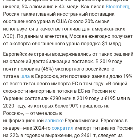
никеля, 5% алюминия и 4% меди. Как писал
Bloomberg
,
Россия также главный иностранный поставщик
обогащенного урана в США (около 20% сырья
используется в качестве топлива для американских
АЭС). По данным агентства, Москва ежегодно получает
от экспорта обогащенного урана порядка $1 млрд.
Европейские страны воздерживались от таких решений
из опасений дестабилизации поставок. В 2019 году
почти половина (45%) экспортного российского
титана
шла
в Евросоюз, эти поставки заняли долю 19%
от всего титанового импорта ЕС в том году. «В общей
сложности импортные потоки в ЕС из России и с
Украины составили €290 млн в 2019 году и €195 млн в
2020 году, из которых более 90% пришлось на
Россию», — отмечалось в
информационной
записке
Еврокомиссии. Евросоюз в
январе—мае 2024-го
сократил
импорт титана из России
на 22% в годовом выражении, до 2461 т, следует из