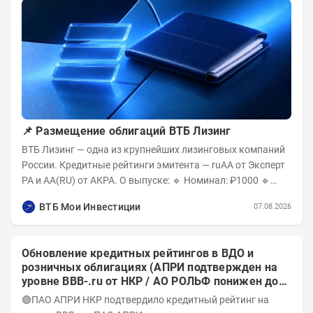
📌 Размещение облигаций ВТБ Лизинг
ВТБ Лизинг — одна из крупнейших лизинговых компаний
России. Кредитные рейтинги эмитента — ruAA от Эксперт
РА и AA(RU) от АКРА. О выпуске: 🔹 Номинал: ₽1000 🔹
Объём...
ВТБ Мои Инвестиции
07.08.2026
Обновление кредитных рейтингов в ВДО и
розничных облигациях (АПРИ подтвержден на
уровне BBB-.ru от НКР / АО РОЛЬФ понижен до
А-(RU) / Элит Строй присвоен на уровне BBB.ru)
🟢ПАО АПРИ НКР подтвердило кредитный рейтинг на