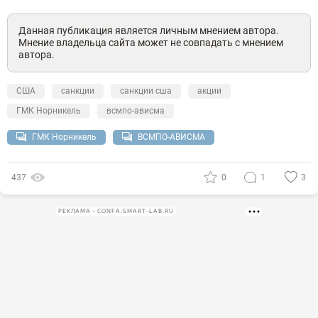
Данная публикация является личным мнением автора.
Мнение владельца сайта может не совпадать с мнением
автора.
США
санкции
санкции сша
акции
ГМК Норникель
всмпо-ависма
ГМК Норникель
ВСМПО-АВИСМА
437
0
1
3
РЕКЛАМА • CONFA.SMART-LAB.RU