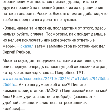
ограничениями» поставок никеля, урана, титана и
других позиций на внешний рынок из-за ограничения
потока товаров в Россию. Вместе с тем он добавил, что
«себе во вред ничего делать не нужно».
«Взвешиваем за и против, последствия от этого, здесь
нельзя рубить сплеча. Посмотрим, как пойдет дальше,
но нельзя исключать никакие жесткие ответные
меры», —
сказал
затем замминистра иностранных дел
Сергей Рябков.
Москва осуждает вводимые санкции и заявляет, что
они в первую очередь наносят ущерб экономике стран,
которые их накладывают… Подробнее ТУТ:
www.rbc.ru/economics/24/10/2024/671a17da9a79473dbc
25d6fc
… А что вы думаете об этом?! Пишите
комментарии, ставьте ЛАЙКИ!) Подписывайтесь на мой
блог! Всем удачи, счастья и добра!)… (засыпает к
удобной лежанке из листьев натрескавшись
колбасы).....