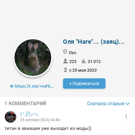
Оля "Hare"... (заяц)...
Лес
223
31 012
с 25 мая 2023
+ Подписаться
https://t.me/+mFkBR433aq5kYmIy
Сначала старые
1 КОММЕНТАРИЙ
( ° ͜ʖ͡°)╭∩╮
25 октября 2024, 04:40
титан в авиации уже выходит из моды))