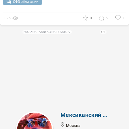
ОФЗ облигации
396
0
6
1
РЕКЛАМА • CONFA.SMART-LAB.RU
Мексиканский Лис
Москва