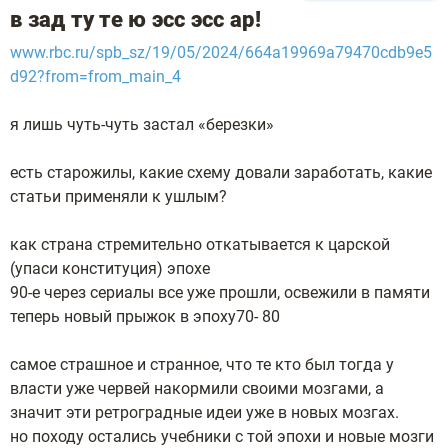
в зад ту те ю эсс эсс ар!
www.rbc.ru/spb_sz/19/05/2024/664a19969a79470cdb9e5
d92?from=from_main_4
я лишь чуть-чуть застал «березки»
есть старожилы, какие схему довали заработать, какие
статьи применяли к ушлым?
как страна стремительно откатывается к царской
(упаси конституция) эпохе
90-е через сериалы все уже прошли, освежили в памяти
теперь новый прыжок в эпоху70- 80
самое страшное и странное, что те кто был тогда у
власти уже червей накормили своими мозгами, а
значит эти ретроградные идеи уже в новых мозгах.
но походу остались учебники с той эпохи и новые мозги