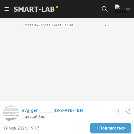
SMART-LAB
РЕКЛАМА • CONFA.SMART-LAB.RU
evg_gen________IIS-3-VTB-ГВН
личный блог
19 мая 2024, 19:17
+ Подписаться