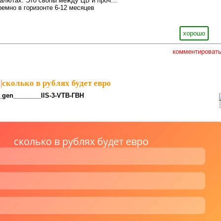
валютах. Это свопы между ЦБ и проч...
ремно в горизонте 6-12 месяцев
хорошо
комментироват
|
сколько в рублях будет евро
_gen________IIS-3-VTB-ГВН
сколько в рублях будет евро