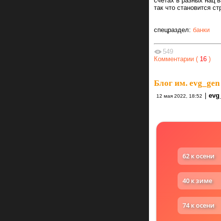
счетах в разных нац 
так что становится ст
спецраздел:
банки
549
Комментарии (
16
)
Блог им. evg_gen
|
evg
12 мая 2022, 18:52
62 к осени
40 к зиме
74 к осени