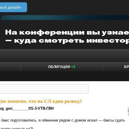
вый дизайн
ОБЛИГАЦИИ
+3
БР
|
не понятно, что на СЛ один развод?
vg_gen________IIS-3-VTB-ГВН
за бакс подготовились, я обменник рядом с домом искал — баксы сдать
 толпу закрыться?)