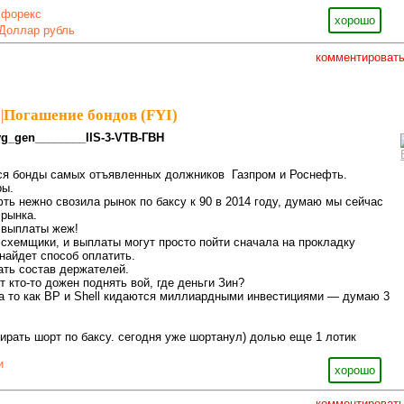
,
форекс
хорошо
Доллар рубль
комментироват
|
Погашение бондов (FYI)
vg_gen________IIS-3-VTB-ГВН
тся бонды самых отъявленных должников Газпром и Роснефть.
ры.
ть нежно свозила рынок по баксу к 90 в 2014 году, думаю мы сейчас
 рынка.
 выплаты жеж!
 схемщики, и выплаты могут просто пойти сначала на прокладку
 найдет способ оплатить.
ать состав держателей.
т кто-то дожен поднять вой, где деньги Зин?
а то как BP и Shell кидаются миллиардными инвестициями — думаю 3
ирать шорт по баксу. сегодня уже шортанул) долью еще 1 лотик
и
хорошо
комментироват