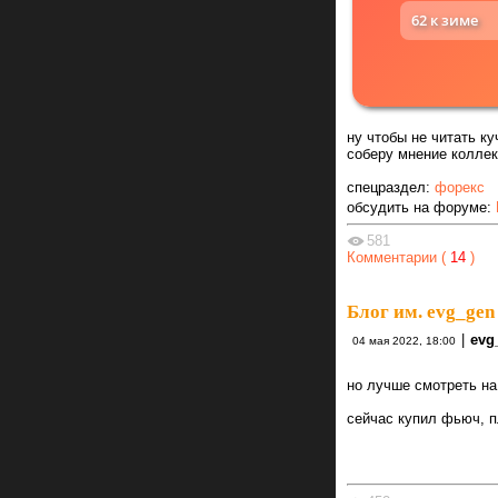
62 к зиме
ну чтобы не читать к
соберу мнение коллек
спецраздел:
форекс
обсудить на форуме:
581
Комментарии (
14
)
Блог им. evg_gen
|
evg
04 мая 2022, 18:00
но лучше смотреть на
сейчас купил фьюч, п