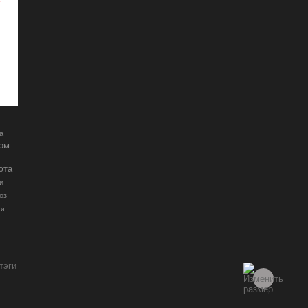
а
ром
юта
и
оз
ии
 тэги