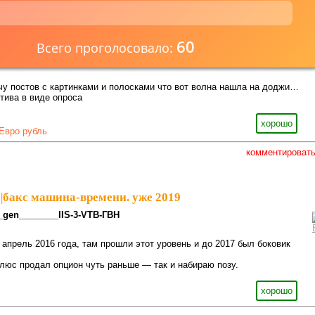
60
Всего проголосовало:
учу постов с картинками и полосками что вот волна нашла на доджи…
тива в виде опроса
хорошо
Евро рубль
комментироват
|
бакс машина-времени. уже 2019
_gen________IIS-3-VTB-ГВН
 апрель 2016 года, там прошли этот уровень и до 2017 был боковик
люс продал опцион чуть раньше — так и набираю позу.
хорошо