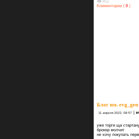
452
Комментарии (
8
)
Блог им. evg_gen
|
e
11 апреля 2022, 09:57
уже торги ща стартан
брокер молчит
не хочу покупать пер