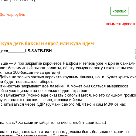
хорошо
Доллар рубль
комментироват
|
куда деть баксы и евро? или куда идем
_gen________IIS-3-VTB-ГВН
льше — я про закрытие корсчетов Райфом и теперь уже и Дойче банками
лает безлимитный вывод валюты, её эту самую валюту никак не выведе
, пока 100-баксов не запретили)
Дойче не только закрыл корсчета крупным банкам, но и будет крыть сч
ым будет повышаться оборот.
тичностью закрывают все лазейки. А может они бояться америкосов,
ойче уже щипали на несколько ярдов штрафов.
о замыкается (можно еще сказать схлопывается, но это слишком громко
другие валюты так же — евро, франки и йены.
ссчитываться через СДР (бумаки самого МВФ) но и сам МВФ от нас
 на юань? Хз сами китайцы то не очень любят свой юань)
овлю в нац валютах в этих странах должны быть большие остатки на