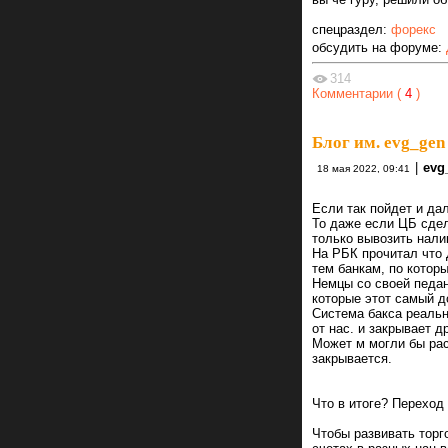
спецраздел:
форекс
обсудить на форуме:
314
Комментарии (
4
)
Блог им. evg_gen
|
evg
18 мая 2022, 09:41
Если так пойдет и да
То даже если ЦБ сде
только вывозить налик
На РБК прочитал что 
тем банкам, по котор
Немцы со своей педан
которые этот самый д
Система бакса реальн
от нас. и закрывает 
Может м могли бы ра
закрывается.
Что в итоге? Переход
Чтобы развивать торг