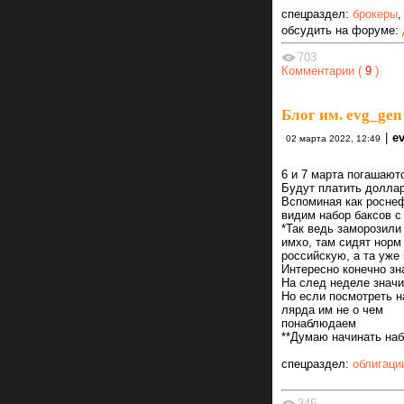
спецраздел:
брокеры
обсудить на форуме:
703
Комментарии (
9
)
Блог им. evg_gen
|
e
02 марта 2022, 12:49
6 и 7 марта погашаю
Будут платить долла
Вспоминая как роснеф
видим набор баксов с
*Так ведь заморозили
имхо, там сидят норм
российскую, а та уже
Интересно конечно зн
На след неделе значи
Но если посмотреть н
лярда им не о чем
понаблюдаем
**Думаю начинать наб
спецраздел:
облигаци
345