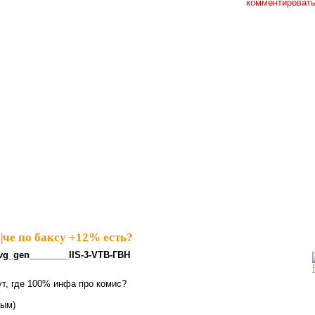
комментироват
|
че по баксу +12% есть?
vg_gen________IIS-3-VTB-ГВН
ут, где 100% инфа про комис?
вым)