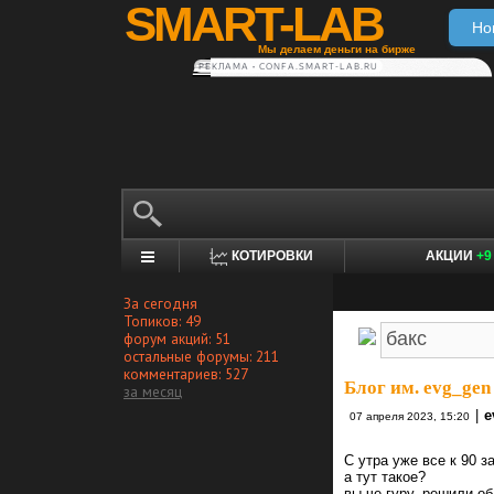
SMART-LAB
Но
Мы делаем деньги на бирже
РЕКЛАМА • CONFA.SMART-LAB.RU
КОТИРОВКИ
АКЦИИ
+9
За сегодня
Топиков: 49
форум акций: 51
остальные форумы: 211
комментариев: 527
Блог им. evg_gen
за месяц
|
e
07 апреля 2023, 15:20
С утра уже все к 90 
а тут такое?
вы че гуру, решили об