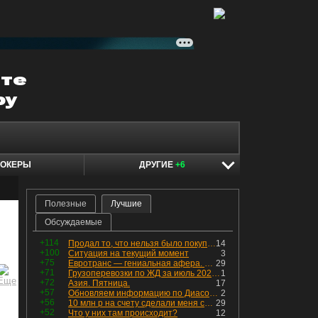
ОКЕРЫ
ДРУГИЕ
+6
Полезные
Лучшие
Обсуждаемые
+114
Продал то, что нельзя было покупать. Изменения в портфеле
14
+100
Ситуация на текущий момент
3
+75
Евротранс — гениальная афера. Собрал с инвесторов денег, выплатил дивидендов больше текущей капитализации и ушёл в дефолт
29
+71
Грузоперевозки по ЖД за июль 2026 г. — четвёртый месяц подряд роста, чёрные металлы на уровне прошлого года, а каменный уголь в плюсе.
1
+72
Азия. Пятница.
17
+57
Обновляем информацию по Диасофту: дивиденды и выкуп
2
+56
10 млн р на счету сделали меня счастливым? Ожидание vs Реальность!
29
+52
Что у них там происходит?
12