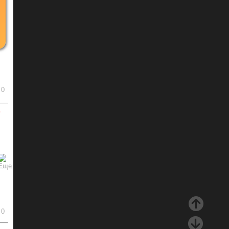
0
ь
0