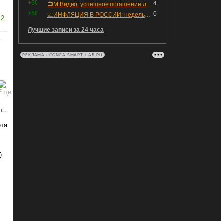
+50
4
📺М.Видео: успешное погашение любимого флоатера
+50
0
📈ИНФЛЯЦИЯ В РОССИИ: недельная дефляция, но в годовом выражении рост 😢
2
Лучшие записи за 24 часа
ь
РЕКЛАМА • CONFA.SMART-LAB.RU
.
шь.
ета
)