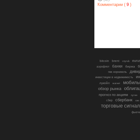
Комментарии (
9
)
euru
bitcoin
brent
cnyrub
банки
б
биржа
аэрофлот
диви
гмк норникель
ин
инвестиции в недвижимость
мобиль
лукойл
магнит
облига
обзор рынка
прогноз по акциям
путин
сбербанк
сбер
сво
торговые сигна
фьюче