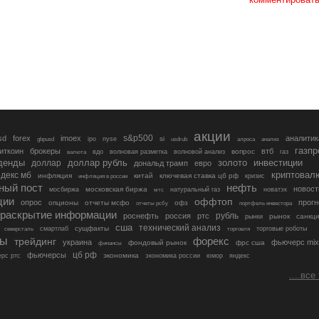
акции
s&p500
sd
forex
imoex
аналитик
si
gbpusd
ipo
nyse
usdrub
алроса
анализ
газп
иткоин
брокеры
втб
вопрос
валюта
вдо
волновая разметка
волновой анализ
газ
денды
золото
инвестиции
доллар
доллар рубль
дональд трамп
евро
криптовал
декс мб
инфляция
китай
ключевая ставка цб рф
кризис
инфляция в россии
ный пост
нефть
новост
московская биржа
мосбиржа
мтс
натуральный газ
новатэк
ции
оффтоп
опрос
прогн
опционы
отчеты мсфо
офз
портфель инвестора
отчеты рсбу
раскрытие информации
рубль
роснефть
россия
ртс
рынок
санкц
рынки
сша
технический анализ
сущфакты
торговые роботы
северсталь
смартлаб
торговля
лы
трейдинг
форекс
украина
фьючерс mix
фондовый рынок
фрс сша
финансы
цб рф
фьючерсы
экономика
рс ртс
экономика россии
юмор
яндекс
....все