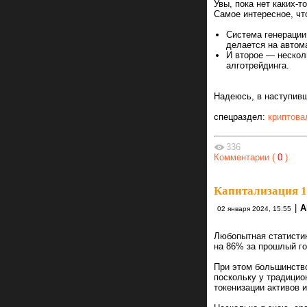
Увы, пока нет каких-
Самое интересное, чт
Система генерации
делается на автом
И второе — нескол
алготрейдинга.
Надеюсь, в наступивш
спецраздел:
криптова
336
Комментарии (
0
)
Капитализация 1
|
A
02 января 2024, 15:55
Любопытная статистик
на 86% за прошлый го
При этом большинство
поскольку у традицио
токенизации активов и