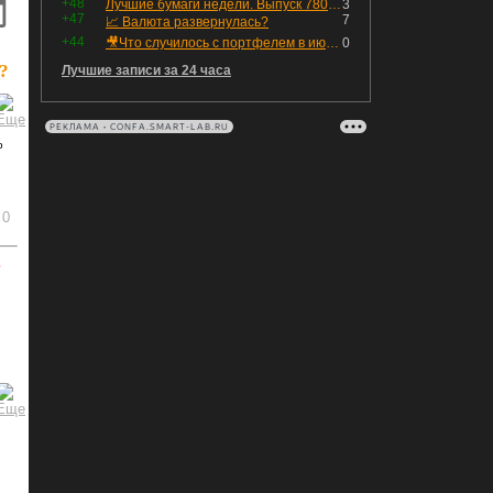
+48
Лучшие бумаги недели. Выпуск 780 – обновления для пятницы
3
+47
7
📈 Валюта развернулась?
+44
🎥Что случилось с портфелем в июле - честный разбор / Инвестировать Просто
0
?
Лучшие записи за 24 часа
РЕКЛАМА • CONFA.SMART-LAB.RU
%
0
ь