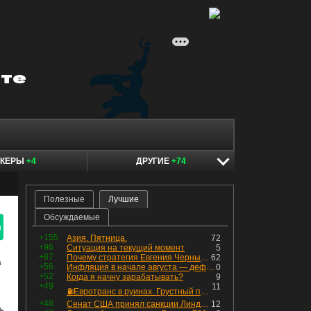
ОКЕРЫ
+4
ДРУГИЕ
+74
Полезные
Лучшие
Обсуждаемые
я
+155
Азия. Пятница.
72
+96
Ситуация на текущий момент
5
+87
Почему стратегия Евгения Черных приведет вас к убыткам в 2026 году
62
+56
Инфляция в начале августа — дефляция из-за топлива и плодоовощной корзины, но услуги продолжают дорожать, а рубль начал ослабевать.
0
+52
Когда я начну зарабатывать?
9
+49
11
⛽️Евротранс в руинах. Грустный пост😶😞 Что изменилось в облигациях?
+48
Сенат США принял санкции Линдси Грэма против России
12