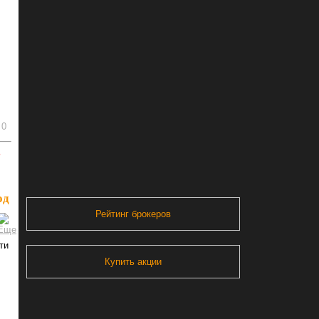
0
ь
од
Рейтинг брокеров
ти
Купить акции