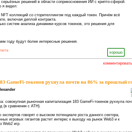
то серьёзных решений в области соприкосновения ИИ с крипто-сферой.
о я видел:
 NFT коллекций со сторителлингом под каждый токен. Причём всё
ате, включая деплой контракта.
ько систем анализа динамики курсов токенов, это решения для
ем году будут более интересные решения.
люта
хорошо
комментироват
83 GameFi-токенов рухнула почти на 86% за прошлый г
lexander
а: совокупная рыночная капитализация 183 GameFi-токенов рухнула поч
д (в сравнении с ATH).
 экспертов говорят о высоком потенциале роста данного сектора,
нных игровых гигантов растет интерес к выходу на рынок Web3 и к
з Web2 игр.