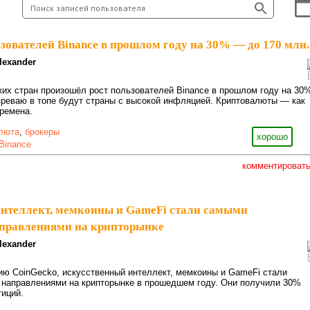
зователей Binance в прошлом году на 30% — до 170 млн.
lexander
аких стран произошёл рост пользователей Binance в прошлом году на 30
реваю в топе будут страны с высокой инфляцией. Криптовалюты — как
ремена.
люта
,
брокеры
хорошо
Binance
комментироват
нтеллект, мемкоины и GameFi стали самыми
правлениями на крипторынке
lexander
ию CoinGecko, искусственный интеллект, мемкоины и GameFi стали
направлениями на крипторынке в прошедшем году. Они получили 30%
иций.