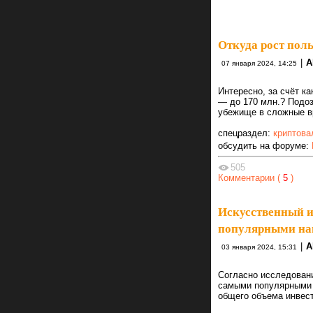
Откуда рост поль
|
A
07 января 2024, 14:25
Интересно, за счёт к
— до 170 млн.? Подоз
убежище в сложные в
спецраздел:
криптова
обсудить на форуме:
505
Комментарии (
5
)
Искусственный и
популярными на
|
A
03 января 2024, 15:31
Согласно исследован
самыми популярными 
общего объема инвест