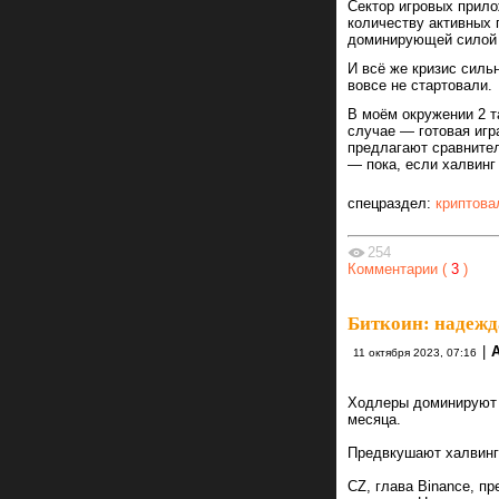
Сектор игровых прило
количеству активных 
доминирующей силой 
И всё же кризис силь
вовсе не стартовали.
В моём окружении 2 та
случае — готовая игр
предлагают сравните
— пока, если халвинг
спецраздел:
криптова
254
Комментарии (
3
)
Биткоин: надежда
|
A
11 октября 2023, 07:16
Ходлеры доминируют н
месяца.
Предвкушают халвинг?
CZ, глава Binance, п