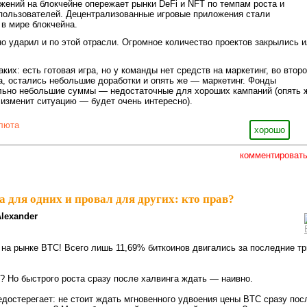
жений на блокчейне опережает рынки DeFi и NFT по темпам роста и
пользователей. Децентрализованные игровые приложения стали
в мире блокчейна.
но ударил и по этой отрасли. Огромное количество проектов закрылись 
ких: есть готовая игра, но у команды нет средств на маркетинг, во втор
а, остались небольшие доработки и опять же — маркетинг. Фонды
льно небольшие суммы — недостаточные для хороших кампаний (опять 
 изменит ситуацию — будет очень интересно).
люта
хорошо
комментироват
 для одних и провал для других: кто прав?
lexander
а рынке BTC! Всего лишь 11,69% биткоинов двигались за последние тр
 Но быстрого роста сразу после халвинга ждать — наивно.
редостерегает: не стоит ждать мгновенного удвоения цены BTC сразу пос