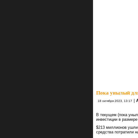
Пока унылый для
|
18 октября 2023, 13:17
В текущем (пока уныл
инвестиции в размере
$213 миллионов ушли
средства потратили н