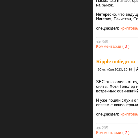
Насколько я знаю, ср
на рынок.
Интересно, что ведущ
Нигерия, Пакистан, С
спецраздел:
криптова
349
Комментарии (
0
)
Ripple победили
|
20 октября 2023, 10:39
SEC отказались от су
сняты. Хотя Генслер 
встречных обвинений
И уже пошли слухи о 
связям с акционерами,
спецраздел:
криптова
295
Комментарии (
2
)