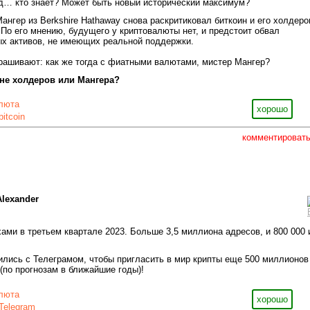
од… кто знает? Может быть новый исторический максимум?
ангер из Berkshire Hathaway снова раскритиковал биткоин и его холдеро
 По его мнению, будущего у криптовалюты нет, и предстоит обвал
х активов, не имеющих реальной поддержки.
прашивают: как же тогда с фиатными валютами, мистер Мангер?
оне холдеров или Мангера?
люта
хорошо
bitcoin
комментироват
Alexander
ами в третьем квартале 2023. Больше 3,5 миллиона адресов, и 800 000 
ились с Телеграмом, чтобы пригласить в мир крипты еще 500 миллионов
(по прогнозам в ближайшие годы)!
люта
хорошо
Telegram