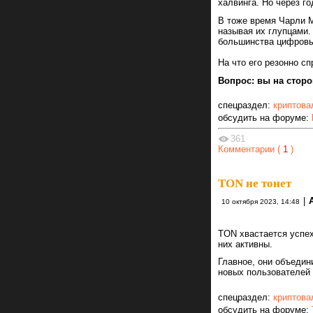
халвинга. Но через г
В тоже время Чарли М
называя их глупцами.
большинства цифровы
На что его резонно с
Вопрос: вы на стор
спецраздел:
криптова
обсудить на форуме:
361
Комментарии (
1
)
TON не тонет
|
10 октября 2023, 14:48
TON хвастается успех
них активны.
Главное, они объедин
новых пользователей 
спецраздел:
криптова
обсудить на форуме: