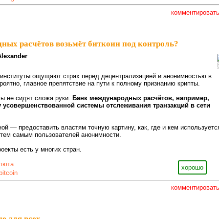
комментироват
ных расчётов возьмёт биткоин под контроль?
Alexander
институты ощущают страх перед децентрализацией и анонимностью в
роятно, главное препятствие на пути к полному признанию крипты.
ы не сидят сложа руки.
Банк международных расчётов, например,
ку усовершенствованной системы отслеживания транзакций в сети
ой — предоставить властям точную картину, как, где и кем используетс
 тем самым пользователей анонимности.
оекты есть у многих стран.
люта
хорошо
bitcoin
комментироват
не для всех