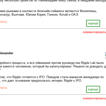
азу несколько проектов по токенизациии Web2 сейчас в ожидании выхода
ими рынками в контексте блокчейн-гейминга являются Филиппины,
ингапур, Вьетнам, Южная Корея, Гонконг, Китай и ОАЭ.
люта
хорошо
комментироват
Alexander
дебного процесса, и все обвинения против руководства Ripple Lab были
не кажется человеком, который бы капитулировал. Решили не доводить 
?
том, что Ripple готовятся к IPO. Поводом стала вакансия менеджера по
 что дает основания предполагать интерес Ripple к IPO.
люта
хорошо
комментироват