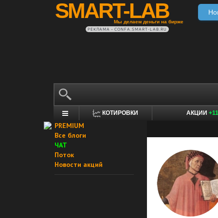
SMART-LAB
Но
Мы делаем деньги на бирже
РЕКЛАМА • CONFA.SMART-LAB.RU
КОТИРОВКИ
АКЦИИ
+1
PREMIUM
Все блоги
ЧАТ
Поток
Новости акций