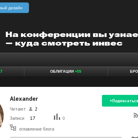
вый дизайн
17
ОБЛИГАЦИИ
+55
БР
Alexander
+Подписатьс
Читают
2
Записи
17
0
оглавление блога