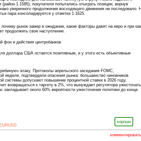
 (район 1.1585), покупатели попытались отыграть позиции, вернув
однако уверенного продолжения восходящего движения не последовало. 
тьи пара консолидируется у отметки 1.1625.
 почему рынок замер в ожидании, какие факторы давят на евро и при ка
ет продолжить свое наступление.
й фон и действия центробанков
ля доллара США остается позитивным, и у этого есть объективные
требиную» атаку. Протоколы апрельского заседания FOMC,
ой неделе, подтвердили опасения рынка: большинство чиновников
й системы допускают повышение процентной ставки в 2026 году.
чет возвращаться к таргету в 2%, что вынуждает регулятора ужесточать
ас закладывает около 60% вероятности ужесточения политики до конца
хорошо
EURUSD
комментироват