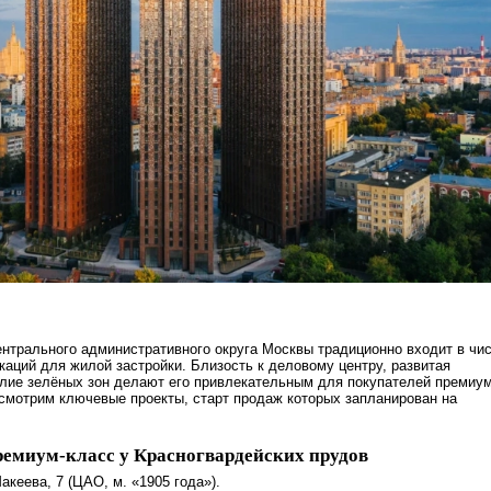
нтрального административного округа Москвы традиционно входит в чи
аций для жилой застройки. Близость к деловому центру, развитая
лие зелёных зон делают его привлекательным для покупателей премиум
смотрим ключевые проекты, старт продаж которых запланирован на
емиум‑класс у Красногвардейских прудов
акеева, 7 (ЦАО, м. «1905 года»).