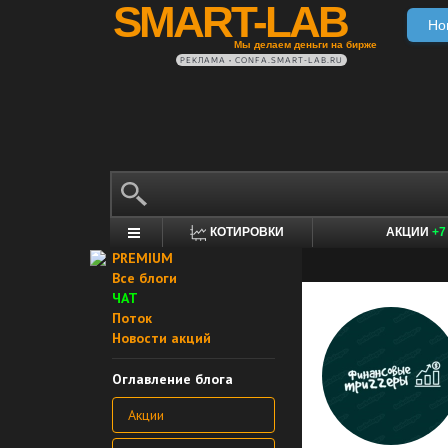
SMART-LAB
Но
Мы делаем деньги на бирже
РЕКЛАМА • CONFA.SMART-LAB.RU
КОТИРОВКИ
АКЦИИ
+7
PREMIUM
Все блоги
ЧАТ
Поток
Новости акций
Оглавление блога
Акции