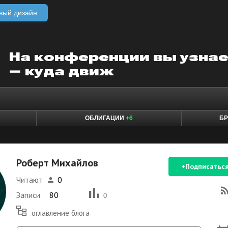
вый дизайн
ОБЛИГАЦИИ
+6
БР
Роберт Михайлов
+Подписатьс
Читают
0
Записи
80
0
оглавление блога