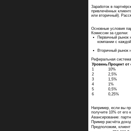
Заработок в партнёр
привлечённых клиенто
или вторичный). Расс
Основные условия па
Комиссии за сделки:
Первичный рынок 
компании с каждой 
Вторичный рынок 
Реферальная система
Уровень
Процент от
1
10%
2
2,5%
3
1,5%
4
1%
5
0,5%
6
0,25%
Например, если вы пр
получите 10% от его к
Авансирование: партн
Пример расчёта дохо
Предположим, клиент 