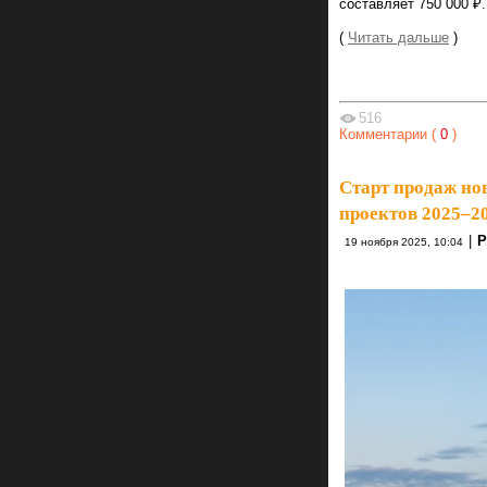
составляет 750 000 ₽.
(
Читать дальше
)
516
Комментарии (
0
)
Старт продаж но
проектов 2025–20
|
Р
19 ноября 2025, 10:04