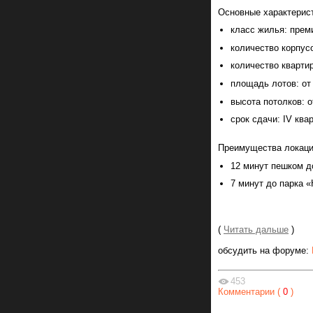
Основные характерист
класс жилья: прем
количество корпусо
количество квартир
площадь лотов: от 
высота потолков: от
срок сдачи: IV ква
Преимущества локаци
12 минут пешком д
7 минут до парка 
(
Читать дальше
)
обсудить на форуме:
453
Комментарии (
0
)