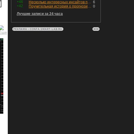
+46
Несколько интересных инсайтов по "Озону"
6
+42
Поучительная история о прогнозировании
0
Лучшие записи за 24 часа
РЕКЛАМА • CONFA.SMART-LAB.RU