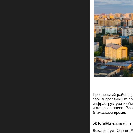
Пресненский район Це
самых престижных лок
инфраструктура и оби
и делюкс‑класса. Рас
ближайшее время.
ЖК «Начало»: пр
Локация: ул. Сергея М