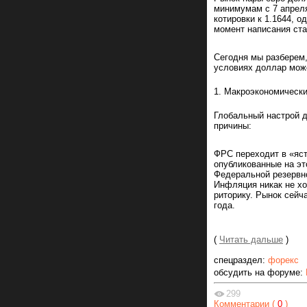
минимумам с 7 апреля
котировки к 1.1644, 
момент написания ста
Сегодня мы разберем,
условиях доллар мож
1. Макроэкономически
Глобальный настрой д
причины:
ФРС переходит в «яс
опубликованные на эт
Федеральной резервно
Инфляция никак не хо
риторику. Рынок сейч
года.
(
Читать дальше
)
спецраздел:
форекс
обсудить на форуме:
299
Комментарии (
0
)