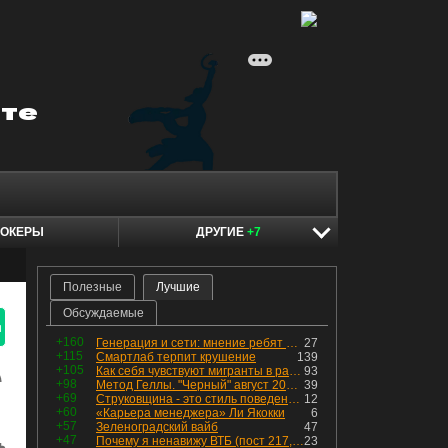
ОКЕРЫ
ДРУГИЕ
+7
Полезные
Лучшие
Обсуждаемые
я
+160
Генерация и сети: мнение ребят из индустрии
27
+115
Смартлаб терпит крушение
139
+105
Как себя чувствуют мигранты в раю, в который они так стремились
93
+98
Метод Геллы. "Черный" август 2026 - быть или не быть?
39
+69
Струковщина - это стиль поведения, известный всем в секторе золотодобычи.
12
+60
«Карьера менеджера» Ли Якокки
6
+57
Зеленоградский вайб
47
+47
Почему я ненавижу ВТБ (пост 217, 12+)
23