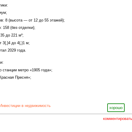
ики:
иум;
в: 8 (высота — от 12 до 55 этажей);
: 158 (без отделки);
35 до 221 м²;
 3{,}4 до 4{,}1 м;
ртал 2029 года.
и:
о станции метро «1905 года»;
«Красная Пресня»;
Инвестиции в недвижимость
хорошо
комментироват