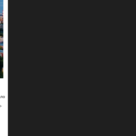
сло
‑