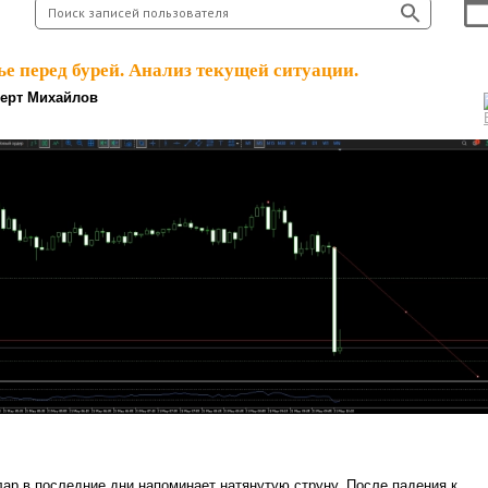
е перед бурей. Анализ текущей ситуации.
ерт Михайлов
ар в последние дни напоминает натянутую струну. После падения к