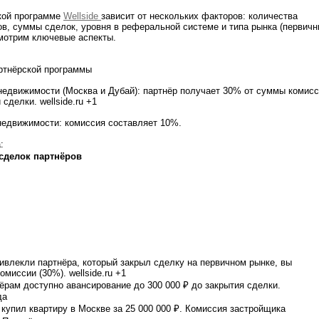
ской программе
Wellside
зависит от нескольких факторов: количества
в, суммы сделок, уровня в реферальной системе и типа рынка (первич
мотрим ключевые аспекты.
ртнёрской программы
недвижимости (Москва и Дубай): партнёр получает 30% от суммы комис
сделки. wellside.ru +1
недвижимости: комиссия составляет 10%.
:
 сделок партнёров
ивлекли партнёра, который закрыл сделку на первичном рынке, вы
омиссии (30%). wellside.ru +1
ёрам доступно авансирование до 300 000 ₽ до закрытия сделки.
да
купил квартиру в Москве за 25 000 000 ₽. Комиссия застройщика