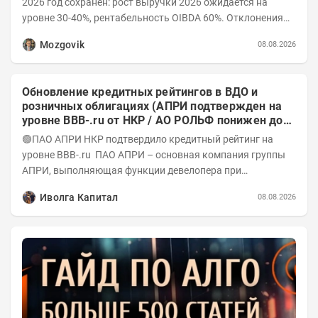
2026 год сохранен: рост выручки 2026 ожидается на
уровне 30-40%, рентабельность OIBDA 60%. Отклонения
значений отчета 2-го квартала от модели —...
Mozgovik
08.08.2026
Обновление кредитных рейтингов в ВДО и
розничных облигациях (АПРИ подтвержден на
уровне BBB-.ru от НКР / АО РОЛЬФ понижен до
А-(RU) / Элит Строй присвоен на уровне BBB.ru)
🟢ПАО АПРИ НКР подтвердило кредитный рейтинг на
уровне BBB-.ru ПАО АПРИ – основная компания группы
АПРИ, выполняющая функции девелопера при
реализации проектов. Группа с 2014 года...
Иволга Капитал
08.08.2026