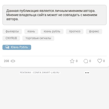
Данная публикация является личным мнением автора.
Мнение владельца сайта может не совпадать с мнением
автора.
фьюерсы
юань
юань рубль
прогноз
форекс
CNYRUB
торговые сигналы
Юань Рубль
208
0
0
0
РЕКЛАМА • CONFA.SMART-LAB.RU