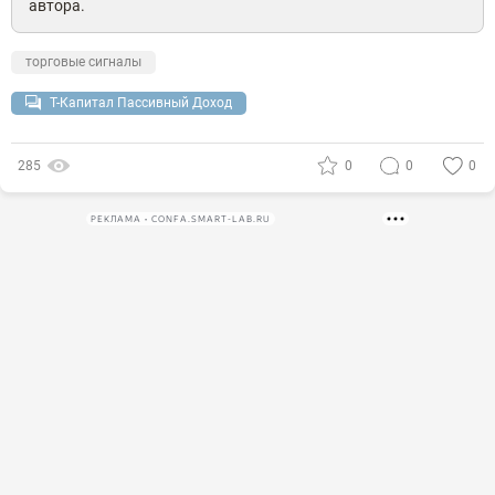
автора.
торговые сигналы
Т-Капитал Пассивный Доход
285
0
0
0
РЕКЛАМА • CONFA.SMART-LAB.RU