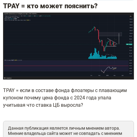
TPAY = кто может пояснить?
TPAY = если в составе фонда флоатеры с плавающим
купоном почему цена фонда с 2024 года упала
учитывая что ставка ЦБ выросла?
Данная публикация является личным мнением автора.
Мнение владельца сайта может не совпадать с мнением