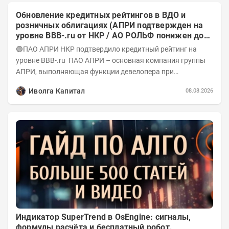
Обновление кредитных рейтингов в ВДО и
розничных облигациях (АПРИ подтвержден на
уровне BBB-.ru от НКР / АО РОЛЬФ понижен до
А-(RU) / Элит Строй присвоен на уровне BBB.ru)
🟢ПАО АПРИ НКР подтвердило кредитный рейтинг на
уровне BBB-.ru ПАО АПРИ – основная компания группы
АПРИ, выполняющая функции девелопера при
реализации проектов. Группа с 2014 года...
Иволга Капитал
08.08.2026
Индикатор SuperTrend в OsEngine: сигналы,
формулы расчёта и бесплатный робот.