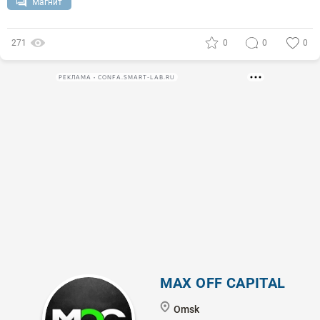
Магнит
271
0
0
0
РЕКЛАМА • CONFA.SMART-LAB.RU
MAX OFF CAPITAL
Omsk