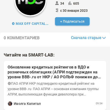
34
605
с 30 января 2023
+ Подписаться
MAX OFF CAPITAL | Трейдинг
Сначала старые
0 КОММЕНТАРИЕВ
Читайте на SMART-LAB:
Обновление кредитных рейтингов в ВДО и
розничных облигациях (АПРИ подтвержден на
уровне BBB-.ru от НКР / АО РОЛЬФ понижен до
А-(RU) / Элит Строй присвоен на уровне BBB.ru)
🟢ПАО АПРИ НКР подтвердило кредитный рейтинг на
уровне BBB-.ru ПАО АПРИ – основная компания группы
АПРИ, выполняющая функции девелопера при
реализации проектов. Группа с 2014 года...
Иволга Капитал
09:54