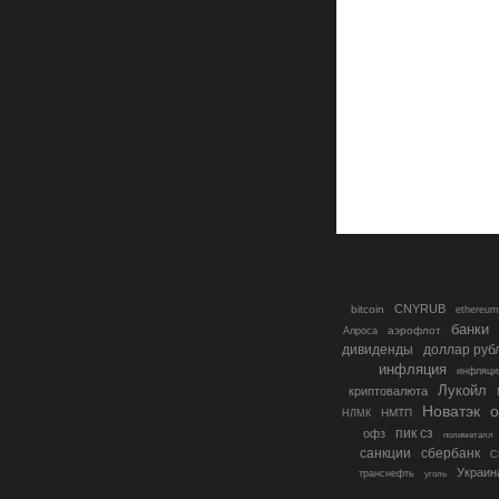
CNYRUB
bitcoin
ethereum
банки
аэрофлот
Алроса
дивиденды
доллар руб
инфляция
инфляци
Лукойл
криптовалюта
о
Новатэк
НМТП
НЛМК
пик сз
офз
полиметалл
санкции
сбербанк
С
Украин
транснефть
уголь