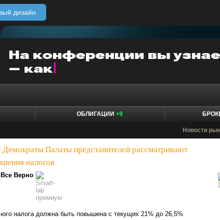
вый дизайн
0
ОБЛИГАЦИИ
+9
БРО
Новости ры
|
Демократы Палаты представителей рассматривают
ышения налогов
Все Верно
ного налога должна быть повышена с текущих 21% до 26,5%