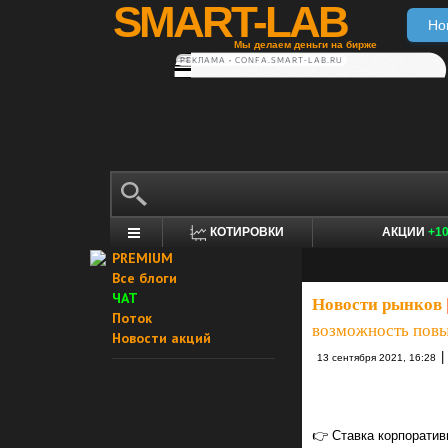
SMART-LAB
Но
Мы делаем деньги на бирже
РЕКЛАМА • CONFA.SMART-LAB.RU
КОТИРОВКИ
АКЦИИ
+1
PREMIUM
Все блоги
ЧАТ
Новости рынков
Поток
возможность пов
Новости акций
|
13 сентября 2021, 16:28
👉 Ставка корпоратив