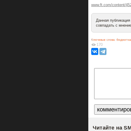
www.ft.com/content/45
Данная публикация
совпадать с мнение
Ключевые слова:
бюджетна
170
Читайте на S