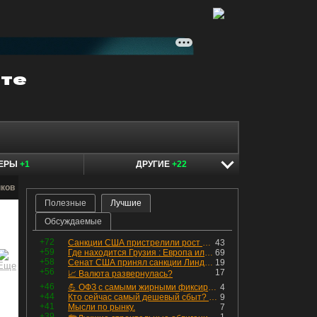
КЕРЫ
+1
ДРУГИЕ
+22
нков
Полезные
Лучшие
Обсуждаемые
+72
Санкции США пристрелили рост акций в России
43
+59
Где находится Грузия : Европа или Азия
69
+58
Сенат США принял санкции Линдси Грэма против России
19
+56
17
📈 Валюта развернулась?
+46
💪 ОФЗ с самыми жирными фиксированными купонами
4
+44
Кто сейчас самый дешевый сбыт? Сводный пост по сбытовым компаниям по отчетам РСБУ за Q2 26г.
9
+41
Мысли по рынку.
7
+39