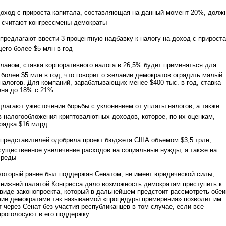
доход с прироста капитала, составляющая на данный момент 20%, долж
, считают конгрессмены-демократы
 предлагают ввести 3-процентную надбавку к налогу на доход с прироста
его более $5 млн в год
планом, ставка корпоративного налога в 26,5% будет применяться для
более $5 млн в год, что говорит о желании демократов оградить малый
налогов. Для компаний, зарабатывающих менее $400 тыс. в год, ставка
ена до 18% с 21%
лагают ужесточение борьбы с уклонением от уплаты налогов, а также
 налогообложения криптовалютных доходов, которое, по их оценкам,
рядка $16 млрд
 представителей одобрила проект бюджета США объемом $3,5 трлн,
ущественное увеличение расходов на социальные нужды, а также на
среды
который ранее был поддержан Сенатом, не имеет юридической силы,
 нижней палатой Конгресса дало возможность демократам приступить к
виде законопроекта, который в дальнейшем предстоит рассмотреть обе
ние демократами так называемой «процедуры примирения» позволит им
т через Сенат без участия республиканцев в том случае, если все
проголосуют в его поддержку