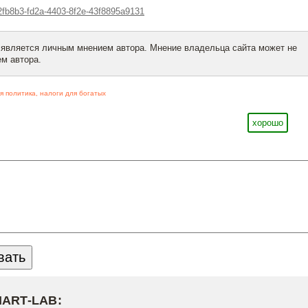
2fb8b3-fd2a-4403-8f2e-43f8895a9131
 является личным мнением автора. Мнение владельца сайта может не
м автора.
я политика
,
налоги для богатых
хорошо
MART-LAB: