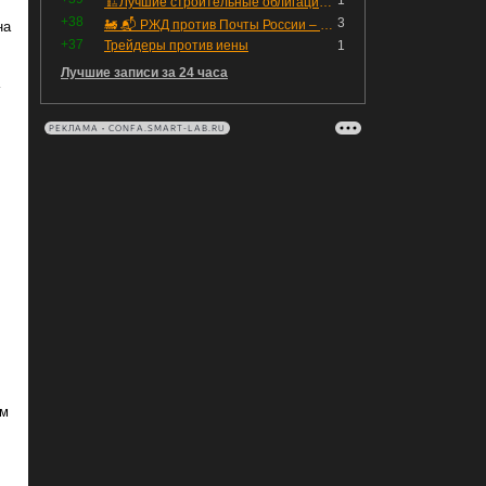
1
🏗Лучшие строительные облигации первого эшелона
+38
3
🚂 📬 РЖД против Почты России – Какие облигации выбрать?
на
+37
Трейдеры против иены
1
Лучшие записи за 24 часа
РЕКЛАМА • CONFA.SMART-LAB.RU
им