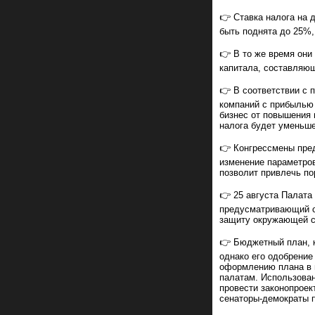
👉 Ставка налога на 
быть поднята до 25%
👉 В то же время они
капитала, составляющ
👉 В соответствии с 
компаний с прибылью 
бизнес от повышения 
налога будет уменьш
👉 Конгрессмены пред
изменение параметров
позволит привлечь по
👉 25 августа Палата
предусматривающий с
защиту окружающей 
👉 Бюджетный план, 
однако его одобрение
оформлению плана в 
палатам. Использова
провести законопроек
сенаторы-демократы 