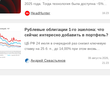
2025 года. Тогда технология была доступна ~5%
пользователей платформы hh․ru, и уже в начале
HeadHunter
16:23
2026...
Рублевые облигации 1-го эшелона: что
сейчас интересно добавить в портфель?
ЦБ РФ 24 июля в очередной раз снизил ключевую
ставку на 25 б. п., до 14,00% при этом вновь
изменил прогноз траектории ее понижения сместив
06 августа 2026,
его...
Андрей Севастьянов
21:23