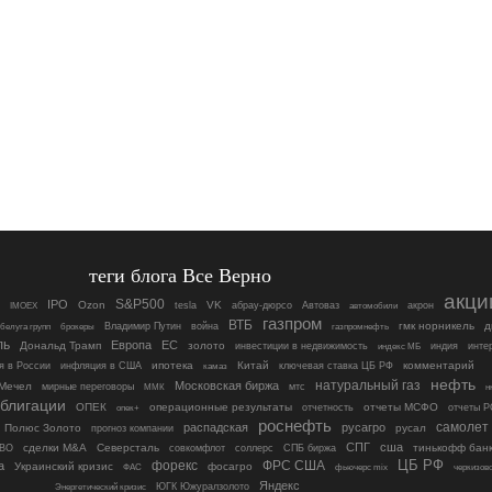
теги блога Все Верно
акци
S&P500
IPO
Ozon
VK
tesla
абрау-дюрсо
Автоваз
акрон
IMOEX
автомобили
газпром
ВТБ
гмк норникель
д
Владимир Путин
война
белуга групп
брокеры
газпромнефть
ль
Европа
ЕС
Дональд Трамп
золото
инвестиции в недвижимость
индия
инте
индекс МБ
ипотека
Китай
ключевая ставка ЦБ РФ
комментарий
я в России
инфляция в США
камаз
нефть
Московская биржа
натуральный газ
Мечел
мирные переговоры
мтс
н
ММК
блигации
ОПЕК
операционные результаты
отчеты МСФО
отчетность
отчеты 
опек+
роснефть
самолет
распадская
русагро
Полюс Золото
русал
прогноз компании
СПГ
сша
сделки M&A
Северсталь
соллерс
тинькофф бан
ВО
совкомфлот
СПБ биржа
ЦБ РФ
форекс
ФРС США
а
Украинский кризис
фосагро
ФАС
фьючерс mix
черкизов
Яндекс
ЮГК Южуралзолото
Энергетический кризис