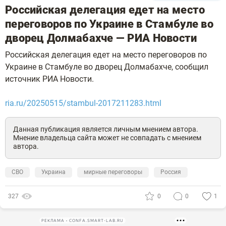
Российская делегация едет на место
переговоров по Украине в Стамбуле во
дворец Долмабахче — РИА Новости
Российская делегация едет на место переговоров по
Украине в Стамбуле во дворец Долмабахче, сообщил
источник РИА Новости.
ria.ru/20250515/stambul-2017211283.html
Данная публикация является личным мнением автора.
Мнение владельца сайта может не совпадать с мнением
автора.
СВО
Украина
мирные переговоры
Россия
327
0
0
1
РЕКЛАМА • CONFA.SMART-LAB.RU