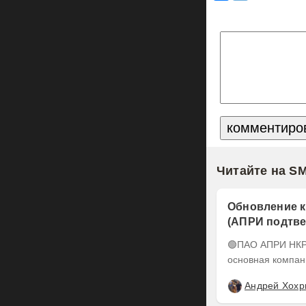
Читайте на S
Обновление к
(АПРИ подтве
понижен до А-
🟢ПАО АПРИ НКР подтвердило кредитный рейтинг на уровне BBB-.ru ПАО АПРИ –
основная компан
Андрей Хохр