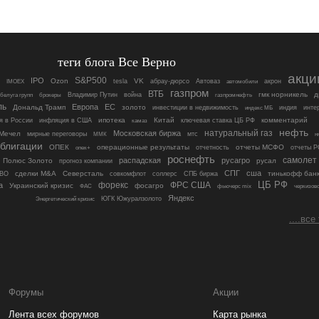
теги блога Все Верно
акци
S&P500
IPO
Ozon
VK
tesla
абрау-дюрсо
Автоваз
акрон
IMOEX
автомобили
газпром
ВТБ
гмк норникель
д
Владимир Путин
война
белуга групп
брокеры
газпромнефть
ль
Европа
ЕС
Дональд Трамп
золото
инвестиции в недвижимость
индия
инте
индекс МБ
ипотека
Китай
ключевая ставка ЦБ РФ
комментарий
я в России
инфляция в США
камаз
нефть
Московская биржа
натуральный газ
Мечел
мирные переговоры
мтс
н
ММК
блигации
ОПЕК
операционные результаты
отчеты МСФО
отчетность
отчеты 
опек+
роснефть
самолет
распадская
русагро
Полюс Золото
русал
прогноз компании
СПГ
сша
сделки M&A
Северсталь
соллерс
тинькофф бан
ВО
совкомфлот
СПБ биржа
ЦБ РФ
форекс
ФРС США
а
Украинский кризис
фосагро
ФАС
фьючерс mix
черкизов
Яндекс
ЮГК Южуралзолото
Энергетический кризис
....все
Форумы
Акции
Лента всех форумов
Карта рынка