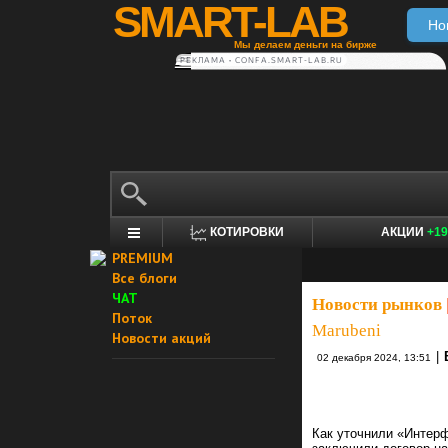
SMART-LAB
Но
Мы делаем деньги на бирже
РЕКЛАМА • CONFA.SMART-LAB.RU
КОТИРОВКИ
АКЦИИ
+19
PREMIUM
Все блоги
ЧАТ
Новости рынков
Поток
Marubeni
Новости акций
|
02 декабря 2024, 13:51
Как уточнили «Интерф