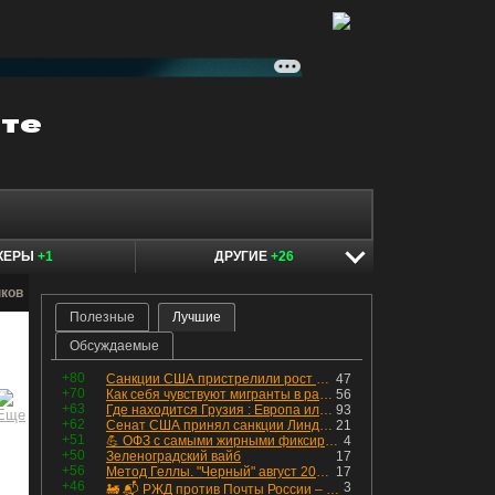
КЕРЫ
+1
ДРУГИЕ
+26
нков
Полезные
Лучшие
Обсуждаемые
+80
Санкции США пристрелили рост акций в России
47
+70
Как себя чувствуют мигранты в раю, в который они так стремились
56
+63
Где находится Грузия : Европа или Азия
93
+62
Сенат США принял санкции Линдси Грэма против России
21
+51
💪 ОФЗ с самыми жирными фиксированными купонами
4
+50
Зеленоградский вайб
17
+56
Метод Геллы. "Черный" август 2026 - быть или не быть?
17
+46
3
🚂 📬 РЖД против Почты России – Какие облигации выбрать?