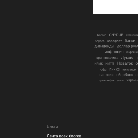
CNYRUB
bitcoin
ethereum
банки
аэрофлот
Алроса
дивиденды
доллар руб
инфляция
инфляци
Лукойл
криптовалюта
о
Новатэк
НМТП
НЛМК
пик сз
офз
полиметалл
санкции
сбербанк
С
Украин
транснефть
уголь
Блоги
Лента всех блогов