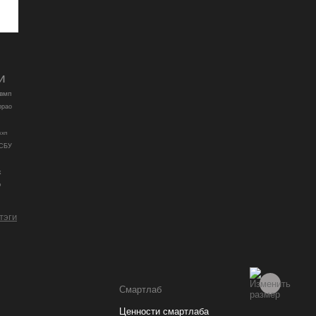
и
вмп
ррао
кхп
РСБУ
к
о
 тэги
Смартлаб
Ценности смартлаба