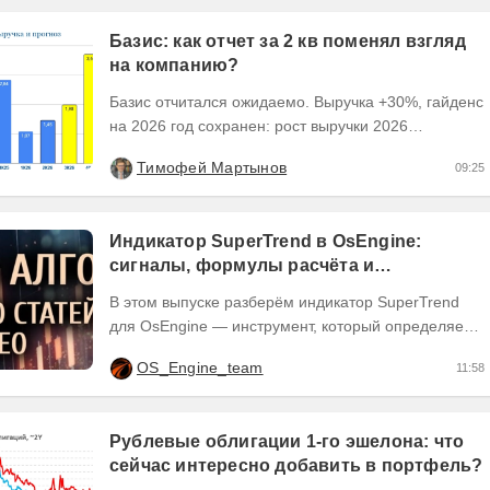
Базис: как отчет за 2 кв поменял взгляд
на компанию?
Базис отчитался ожидаемо. Выручка +30%, гайденс
на 2026 год сохранен: рост выручки 2026
ожидается на уровне 30-40%, рентабельность
Тимофей Мартынов
09:25
OIBDA 60%....
Индикатор SuperTrend в OsEngine:
сигналы, формулы расчёта и
бесплатный робот.
В этом выпуске разберём индикатор SuperTrend
для OsEngine — инструмент, который определяет
направление тренда через текущую цену и
OS_Engine_team
11:58
рыночную...
Рублевые облигации 1-го эшелона: что
сейчас интересно добавить в портфель?