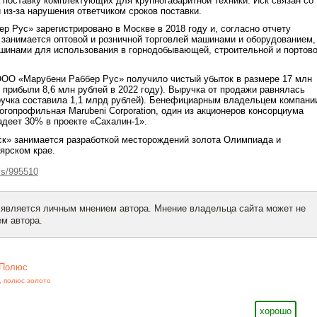
 поставку комплектующих для крупногабаритной техники. Иск связан со
 из-за нарушения ответчиком сроков поставки.
 Рус» зарегистрировано в Москве в 2018 году и, согласно отчету
, занимается оптовой и розничной торговлей машинами и оборудованием,
шинами для использования в горнодобывающей, строительной и портов
ООО «Марубени Раббер Рус» получило чистый убыток в размере 17 млн
й прибыли 8,6 млн рублей в 2022 году). Выручка от продажи равнялась
ручка составила 1,1 млрд рублей). Бенефициарным владельцем компани
огопрофильная Marubeni Corporation, один из акционеров консорциума
деет 30% в проекте «Сахалин-1».
к» занимается разработкой месторождений золота Олимпиада и
ярском крае.
ss/995510
 является личным мнением автора. Мнение владельца сайта может не
м автора.
Полюс
,
полюс золото
хорошо