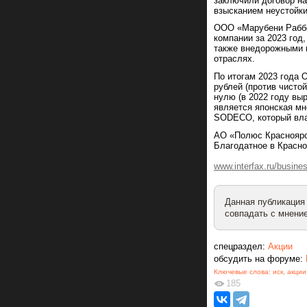
заключили договор на
взысканием неустойки
ООО «Марубени Раббер
компании за 2023 год
также внедорожными 
отраслях.
По итогам 2023 года 
рублей (против чисто
нулю (в 2022 году вы
является японская мн
SODECO, который вла
АО «Полюс Красноярс
Благодатное в Красно
www.interfax.ru/busine
Данная публикация
совпадать с мнение
спецраздел:
Акции
обсудить на форуме:
Ключевые слова:
иск
,
акции
185