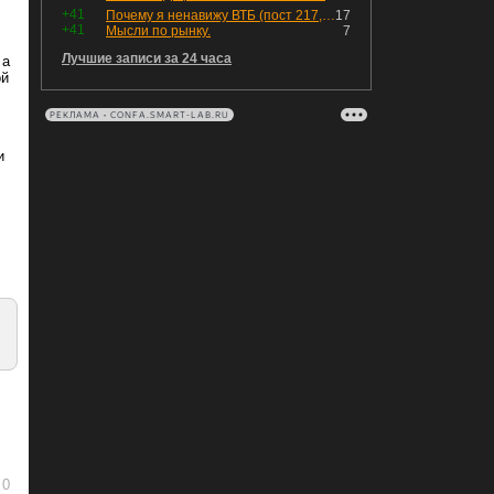
+41
Почему я ненавижу ВТБ (пост 217, 12+)
17
+41
Мысли по рынку.
7
Лучшие записи за 24 часа
 а
ой
РЕКЛАМА • CONFA.SMART-LAB.RU
и
0