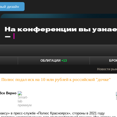
вый дизайн
ОБЛИГАЦИИ
+13
БРО
Новости ры
|
Полюс подал иск на 10 млн рублей к российской "дочке"
Все Верно
аксу» в пресс-службе «Полюс Красноярск», стороны в 2021 году