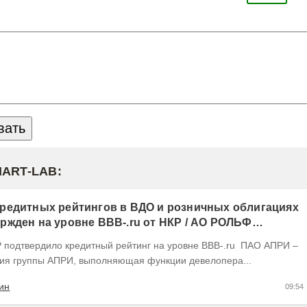
MART-LAB:
редитных рейтингов в ВДО и розничных облигациях
ржден на уровне BBB-.ru от НКР / АО РОЛЬФ
(RU) / Элит Строй присвоен на уровне BBB.ru)
ия группы АПРИ, выполняющая функции девелопера...
ин
09:54