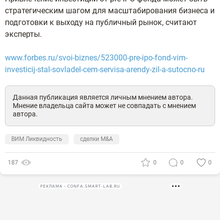
стратегическим шагом для масштабирования бизнеса и
подготовки к выходу на публичный рынок, считают
эксперты.
www.forbes.ru/svoi-biznes/523000-pre-ipo-fond-vim-
investicij-stal-sovladel-cem-servisa-arendy-zil-a-sutocno-ru
Данная публикация является личным мнением автора.
Мнение владельца сайта может не совпадать с мнением
автора.
ВИМ Ликвидность
сделки M&A
187
0
0
0
РЕКЛАМА • CONFA.SMART-LAB.RU