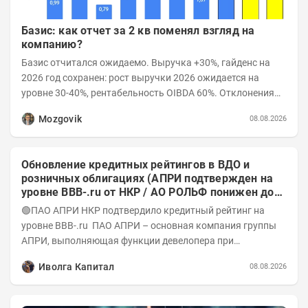
Базис: как отчет за 2 кв поменял взгляд на
компанию?
Базис отчитался ожидаемо. Выручка +30%, гайденс на
2026 год сохранен: рост выручки 2026 ожидается на
уровне 30-40%, рентабельность OIBDA 60%. Отклонения
значений отчета 2-го квартала от модели —...
Mozgovik
08.08.2026
Обновление кредитных рейтингов в ВДО и
розничных облигациях (АПРИ подтвержден на
уровне BBB-.ru от НКР / АО РОЛЬФ понижен до
А-(RU) / Элит Строй присвоен на уровне BBB.ru)
🟢ПАО АПРИ НКР подтвердило кредитный рейтинг на
уровне BBB-.ru ПАО АПРИ – основная компания группы
АПРИ, выполняющая функции девелопера при
реализации проектов. Группа с 2014 года...
Иволга Капитал
08.08.2026