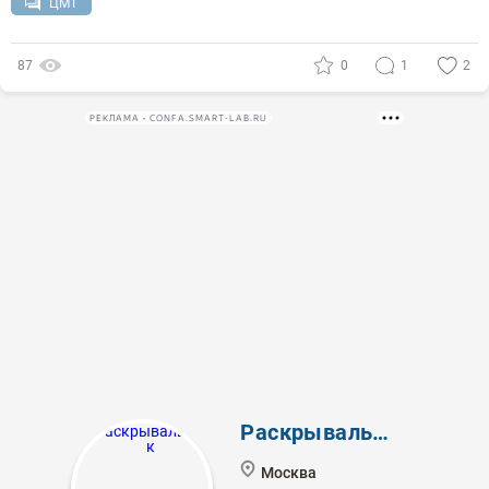
ЦМТ
87
0
1
2
РЕКЛАМА • CONFA.SMART-LAB.RU
Раскрывальщик
Москва