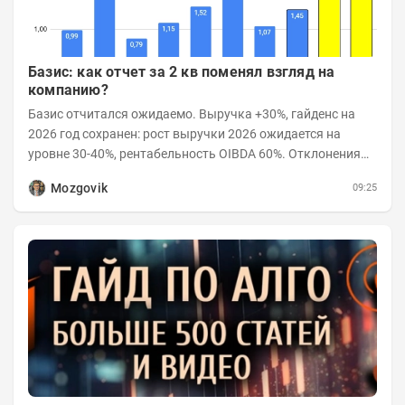
Базис: как отчет за 2 кв поменял взгляд на
компанию?
Базис отчитался ожидаемо. Выручка +30%, гайденс на
2026 год сохранен: рост выручки 2026 ожидается на
уровне 30-40%, рентабельность OIBDA 60%. Отклонения
значений отчета 2-го квартала от модели —...
Mozgovik
09:25