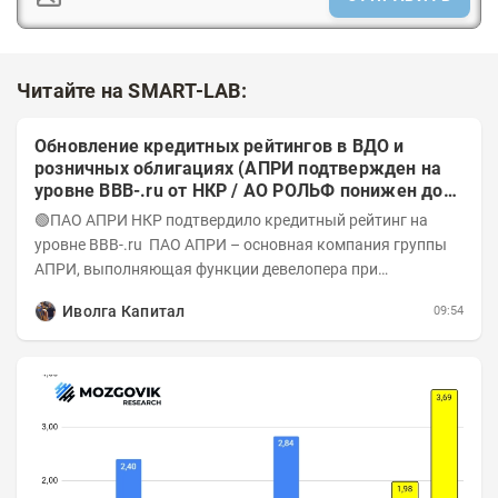
Читайте на SMART-LAB:
Обновление кредитных рейтингов в ВДО и
розничных облигациях (АПРИ подтвержден на
уровне BBB-.ru от НКР / АО РОЛЬФ понижен до
А-(RU) / Элит Строй присвоен на уровне BBB.ru)
🟢ПАО АПРИ НКР подтвердило кредитный рейтинг на
уровне BBB-.ru ПАО АПРИ – основная компания группы
АПРИ, выполняющая функции девелопера при
реализации проектов. Группа с 2014 года...
Иволга Капитал
09:54