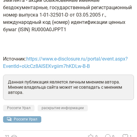
эмитента - акции обыкновенные именные
бездокументарные, государственный регистрационный
номер выпуска 1-01-32501-D от 03.05.2005 г.,
международный код (номер) идентификации ценных
бумаг (ISIN) RU000A0JPPT1
Источник:
https://www.e-disclosure.ru/portal/event.aspx?
EventId=oUcCz8AISEKvgiim7hKDLw-B-B
Данная публикация является личным мнением автора.
Мнение владельца сайта может не совпадать с мнением
автора.
Россети Урал
раскрытие информации
Россети Урал
22
0
0
1