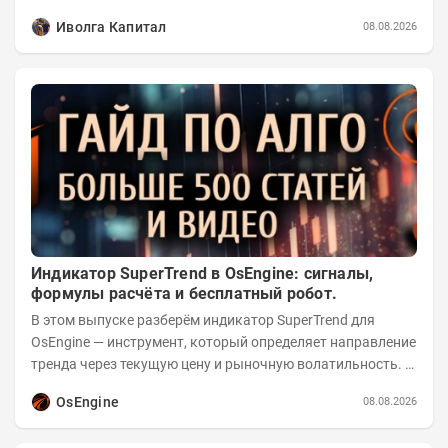
реализации проектов. Группа с 2014 года...
Иволга Капитал
08.08.2026
Индикатор SuperTrend в OsEngine: сигналы,
формулы расчёта и бесплатный робот.
В этом выпуске разберём индикатор SuperTrend для
OsEngine — инструмент, который определяет направление
тренда через текущую цену и рыночную волатильность. В
отличие от сложных осцилляторов, он...
OsEngine
08.08.2026