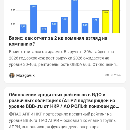
Базис: как отчет за 2 кв поменял взгляд на
компанию?
Базис отчитался ожидаемо. Выручка +30%, гайденс на
2026 год сохранен: рост выручки 2026 ожидается на
уровне 30-40%, рентабельность OIBDA 60%. Отклонения
значений отчета 2-го квартала от модели —...
Mozgovik
08.08.2026
Обновление кредитных рейтингов в ВДО и
розничных облигациях (АПРИ подтвержден на
уровне BBB-.ru от НКР / АО РОЛЬФ понижен до
А-(RU) / Элит Строй присвоен на уровне BBB.ru)
🟢ПАО АПРИ НКР подтвердило кредитный рейтинг на
уровне BBB-.ru ПАО АПРИ – основная компания группы
АПРИ, выполняющая функции девелопера при