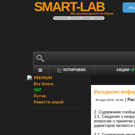
SMART-LAB
Но
Мы делаем деньги на бирже
РЕКЛАМА • CONFA.SMART-LAB.RU
КОТИРОВКИ
АКЦИИ
+8
PREMIUM
Все блоги
ЧАТ
Раскрытие инфо
Поток
|
Рас
30 мая 2025, 16:46
Новости акций
2. Содержание сообщ
2.1. Сведения о квор
вопросам о принятии 
директоров является
2.2. Содержание реше