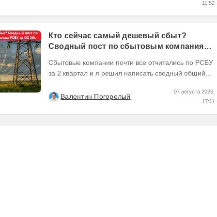
11:52
Кто сейчас самый дешевый сбыт?
Сводный пост по сбытовым компаниям
по отчетам РСБУ за Q2 26г.
Сбытовые компании почти все отчитались по РСБУ
за 2 квартал и я решил написать сводный общий
пост по их результатам, может кому интересно...
07 августа 2026,
Валентин Погорелый
17:11