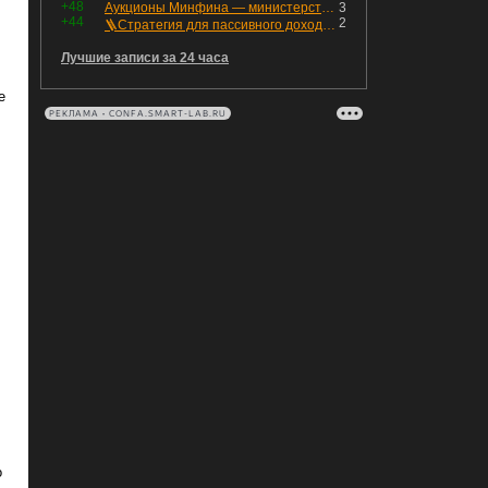
+48
Аукционы Минфина — министерство всё ещё не придумало "лекарство" для рынка ОФЗ. Ликвидности банкам не хватает это по РЕПО аукционам!
3
+44
2
🪜Стратегия для пассивного дохода: Лестница облигаций
Лучшие записи за 24 часа
е
РЕКЛАМА • CONFA.SMART-LAB.RU
о