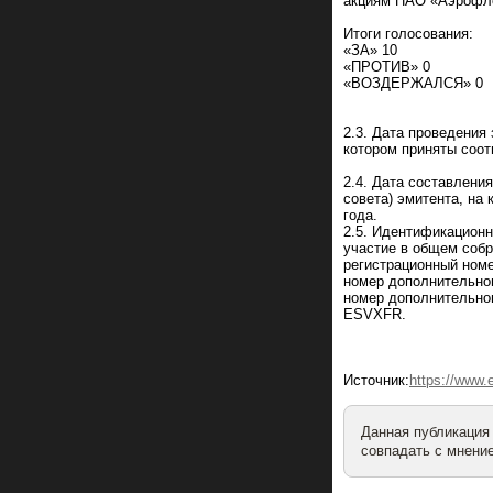
акциям ПАО «Аэрофл
Итоги голосования:
«ЗА» 10
«ПРОТИВ» 0
«ВОЗДЕРЖАЛСЯ» 0
2.3. Дата проведения
котором приняты соот
2.4. Дата составлени
совета) эмитента, на
года.
2.5. Идентификационн
участие в общем собр
регистрационный номе
номер дополнительног
номер дополнительного
ESVXFR.
Источник:
https://www.
Данная публикация
совпадать с мнение