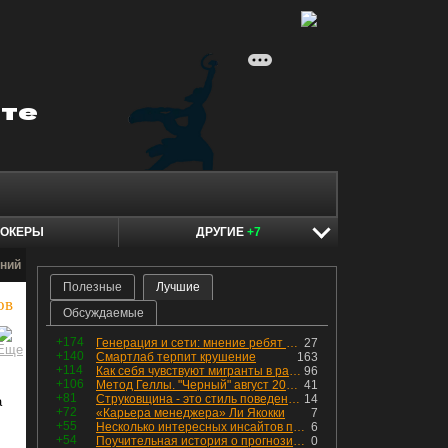
ОКЕРЫ
ДРУГИЕ
+7
ний
Полезные
Лучшие
ов
Обсуждаемые
+174
Генерация и сети: мнение ребят из индустрии
27
+140
Смартлаб терпит крушение
163
+114
Как себя чувствуют мигранты в раю, в который они так стремились
96
+106
Метод Геллы. "Черный" август 2026 - быть или не быть?
41
+81
Струковщина - это стиль поведения, известный всем в секторе золотодобычи.
14
а
+72
«Карьера менеджера» Ли Якокки
7
+55
Несколько интересных инсайтов по "Озону"
6
+54
Поучительная история о прогнозировании
0