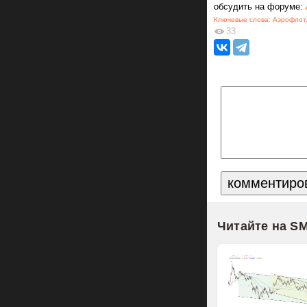
обсудить на форуме:
Ключевые слова:
Аэрофлот
33
Читайте на S