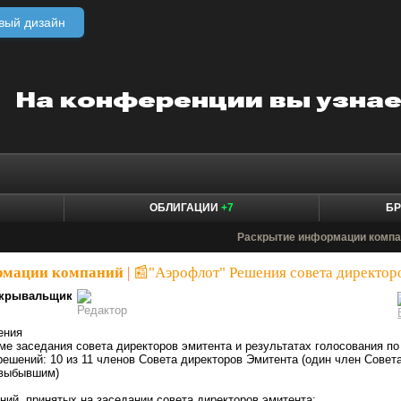
вый дизайн
ОБЛИГАЦИИ
+7
БР
Раскрытие информации компа
рмации компаний
|
📰"Аэрофлот" Решения совета директор
крывальщик
ения
уме заседания совета директоров эмитента и результатах голосования по
решений: 10 из 11 членов Совета директоров Эмитента (один член Совет
 выбывшим)
ний, принятых на заседании совета директоров эмитента: