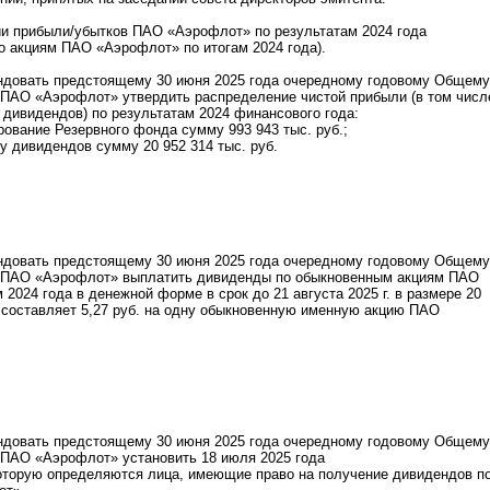
ии прибыли/убытков ПАО «Аэрофлот» по результатам 2024 года
 по акциям ПАО «Аэрофлот» по итогам 2024 года).
ендовать предстоящему 30 июня 2025 года очередному годовому Общему
 ПАО «Аэрофлот» утвердить распределение чистой прибыли (в том числ
 дивидендов) по результатам 2024 финансового года:
рование Резервного фонда сумму 993 943 тыс. руб.;
ту дивидендов сумму 20 952 314 тыс. руб.
ендовать предстоящему 30 июня 2025 года очередному годовому Общему
 ПАО «Аэрофлот» выплатить дивиденды по обыкновенным акциям ПАО
2024 года в денежной форме в срок до 21 августа 2025 г. в размере 20
то составляет 5,27 руб. на одну обыкновенную именную акцию ПАО
ендовать предстоящему 30 июня 2025 года очередному годовому Общему
 ПАО «Аэрофлот» установить 18 июля 2025 года
которую определяются лица, имеющие право на получение дивидендов п