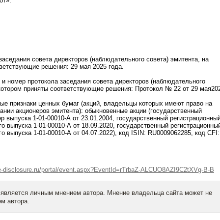
от».
 заседания совета директоров (наблюдательного совета) эмитента, на
ветствующие решения: 29 мая 2025 года.
я и номер протокола заседания совета директоров (наблюдательного
 котором приняты соответствующие решения: Протокол № 22 от 29 мая20
ые признаки ценных бумаг (акций, владельцы которых имеют право на
ании акционеров эмитента): обыкновенные акции (государственный
р выпуска 1-01-00010-А от 23.01.2004, государственный регистрационны
о выпуска 1-01-00010-А от 18.09.2020, государственный регистрационны
 выпуска 1-01-00010-А от 04.07.2022), код ISIN: RU0009062285, код CFI:
e-disclosure.ru/portal/event.aspx?EventId=rTrbaZ-ALCUO8AZI9C2tXVg-B-B
 является личным мнением автора. Мнение владельца сайта может не
м автора.