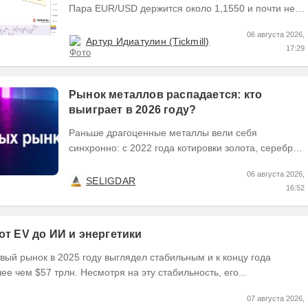
Пара EUR/USD держится около 1,1550 и почти не
выходит за пределы узкого диапазона. Главным...
06 августа 2026,
Артур Идиатулин (Tickmill)
17:29
Рынок металлов распадается: кто
выиграет в 2026 году?
Раньше драгоценные металлы вели себя
синхронно: с 2022 года котировки золота, серебра
и платины выросли кратно. Но к 2026 году рынок
06 августа 2026,
разделился. В...
SELIGDAR
16:52
 от EV до ИИ и энергетики
ый рынок в 2025 году выглядел стабильным и к концу года
ее чем $57 трлн. Несмотря на эту стабильность, его...
07 августа 2026,