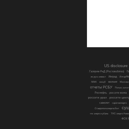
US disclosure
Г
Газпром РнД (Ростовоблгаз)
Инград
ик русс-инвест
ИнтерРА
молния
ММК
ммцб
Московс
отчеты РСБУ
Полюс золот
Роснефть
россети волга
россети урал
россети цент
самолет
саратовэнерго
су
Ставропольэнергосбыт
тнс энерго кубань
ТНС энерго Нижн
ФСК Р