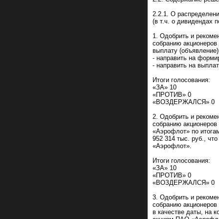
2.2.1. О распределен
(в т.ч. о дивидендах
1. Одобрить и реком
собранию акционеров
выплату (объявление)
- направить на форми
- направить на выпла
Итоги голосования:
«ЗА» 10
«ПРОТИВ» 0
«ВОЗДЕРЖАЛСЯ» 0
2. Одобрить и реком
собранию акционеров
«Аэрофлот» по итогам 
952 314 тыс. руб., ч
«Аэрофлот».
Итоги голосования:
«ЗА» 10
«ПРОТИВ» 0
«ВОЗДЕРЖАЛСЯ» 0
3. Одобрить и реком
собранию акционеров
в качестве даты, на 