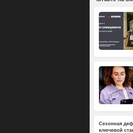
Сезонная деф
ключевой ста