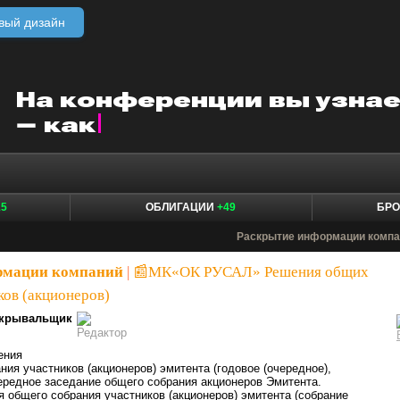
вый дизайн
15
ОБЛИГАЦИИ
+49
БР
Раскрытие информации компа
рмации компаний
|
📰МК«ОК РУСАЛ» Решения общих
ков (акционеров)
крывальщик
ения
ния участников (акционеров) эмитента (годовое (очередное),
ередное заседание общего собрания акционеров Эмитента.
я общего собрания участников (акционеров) эмитента (собрание