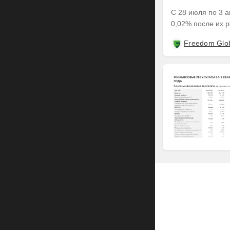
С 28 июля по 3 а
0,02% после их р
Freedom Glo