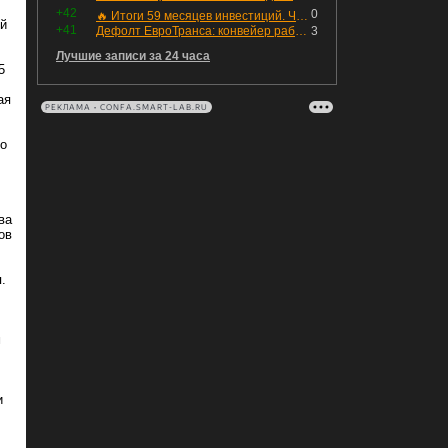
+42
0
🔥 Итоги 59 месяцев инвестиций. Что произошло с портфелем и мои дальнейшие действия. Капитал – ₽2,364 млн
ей
+41
Дефолт ЕвроТранса: конвейер работает исправно
3
Лучшие записи за 24 часа
5
ая
РЕКЛАМА • CONFA.SMART-LAB.RU
го
ва
ов
.
м
и