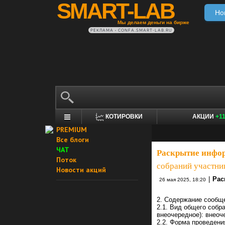
SMART-LAB
Но
Мы делаем деньги на бирже
РЕКЛАМА • CONFA.SMART-LAB.RU
КОТИРОВКИ
АКЦИИ
+1
PREMIUM
Все блоги
ЧАТ
Раскрытие инфо
Поток
собраний участни
Новости акций
|
Рас
26 мая 2025, 18:20
2. Содержание сообщ
2.1. Вид общего собра
внеочередное): внеоч
2.2. Форма проведени