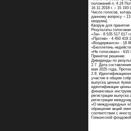
положений п. 4.24 По
16.11.2018 г. – 15 193 
Число голосов, котор
данному вопросу – 13
кворума).
Кворум для принятия 
Результаты голосован
«За» - 8 535 517 017 
«Против» - 4 450 419 
«Воздержался» - 18 8
«Бюллетень недействи
«Не голосовал» - 615 
Принятое решение:
Дивиденды по результ
2.7. Дата составлени
мая 2025 года, Прото
2.8. Идентификационн
участие в общем собр
выпуска ценных бумаг:
идентификации ценны
финансовых инструме
регистрации выпуска 
регистрации междунар
«О международных ком
обращение акций эми
соответствии с иност
Гонконгской фондовой