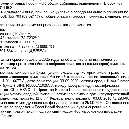
ложения Банка России «Об общих собраниях акционеров» № 660-П от
014 862.
ыми обладали лица, принявшие участие в заседании общего собрания по
 601 456 703 (89.5244% от общего числа голосов, принятых к определен
решения по данному вопросу повестки дня имеется.
ия:
голосов (62,7544%)
242 голосов (32,7202%)
80 голосов (0,0001%)
телен» - 0 голосов (0,0000 %)
501 564 голосов (4,5253%)
атам первого квартала 2025 года не объявлять и не выплачивать.
я и номер протокола общего собрания участников (акционеров) эмитента:
кол № б/н.
ые признаки ценных бумаг (акций, владельцы которых имеют право на
ании акционеров эмитента): Акции обыкновенные, регистрационный номе
 1-01-16677-A, дата регистрации: 03.09.2020, международный код (номер
х бумаг (ISIN): RU000A1025V3, международный код классификации
нтов (CFI): ESVXFR. Принятое Банком России решение о государственн
акций международной компании вступило в силу с даты государственной
одной компании (ч. 11 ст. 7 Федерального закона от 03.08.2018 № 290-Ф
паниях и международных фондах»), то есть с 25.09.2020. Организован
тента за пределами Российской Федерации путем обращения в
ранным правом акций под торговым кодом 486 на основной площадке
 биржи.