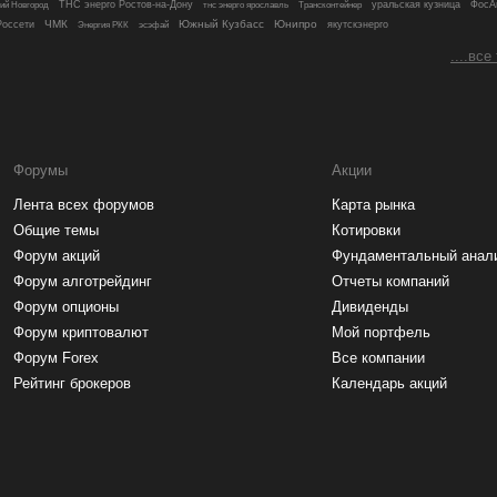
ТНС энерго Ростов-на-Дону
Трансконтейнер
уральская кузница
ФосА
ий Новгород
тнс энерго ярославль
ЧМК
Южный Кузбасс
Юнипро
оссети
якутскэнерго
Энергия РКК
эсэфай
....все
Форумы
Акции
Лента всех форумов
Карта рынка
Общие темы
Котировки
Форум акций
Фундаментальный анал
Форум алготрейдинг
Отчеты компаний
Форум опционы
Дивиденды
Форум криптовалют
Мой портфель
Форум Forex
Все компании
Рейтинг брокеров
Календарь акций