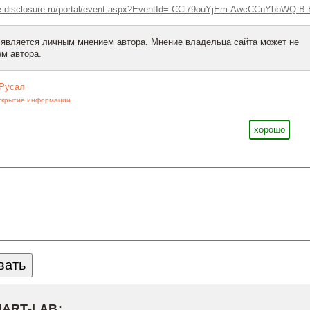
.e-disclosure.ru/portal/event.aspx?EventId=-CCl79ouYjEm-AwcCCnYbbWQ-B-
 является личным мнением автора. Мнение владельца сайта может не
м автора.
Русал
скрытие информации
хорошо
MART-LAB: