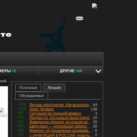
ОКЕРЫ
+2
ДРУГИЕ
+54
ний
Полезные
Лучшие
Обсуждаемые
+179
Летнее обострение. Как мошенники пытаются подсунуть кнопку "БАБЛО" девушкам
44
+128
Азия. Четверг.
138
+97
Ситуация на текущий момент
3
+84
Продал то, что нельзя было покупать. Изменения в портфеле
10
+81
Дивиденды пришли, но пошли не туда
35
+63
Евротранс — гениальная афера. Собрал с инвесторов денег, выплатил дивидендов больше текущей капитализации и ушёл в дефолт
26
+46
Немного об управлении активами. Для заинтересованных
6
+42
0
📈ИНФЛЯЦИЯ В РОССИИ: недельная дефляция, но в годовом выражении рост 😢