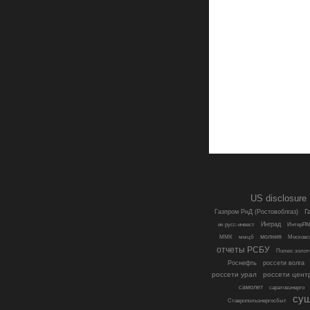
US disclosure
Г
Газпром РнД (Ростовоблгаз)
Инград
ик русс-инвест
ИнтерРА
молния
ММК
ммцб
Московс
отчеты РСБУ
Полюс золот
Роснефть
россети волга
россети урал
россети цент
самолет
саратовэнерго
су
Ставропольэнергосбыт