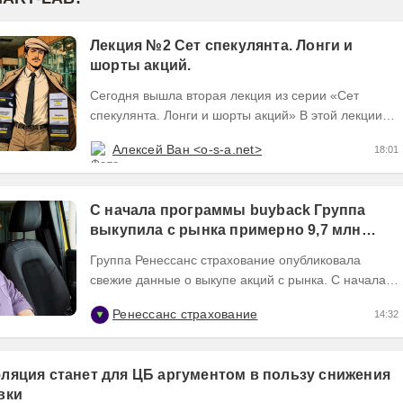
Лекция №2 Сет спекулянта. Лонги и
шорты акций.
Сегодня вышла вторая лекция из серии «Сет
спекулянта. Лонги и шорты акций» В этой лекции
мы разберём теоретическую базу второго робота....
Алексей Ван <o-s-a.net>
18:01
С начала программы buyback Группа
выкупила с рынка примерно 9,7 млн
акций RENI
Группа Ренессанс страхование опубликовала
свежие данные о выкупе акций с рынка. C начала
программы buyback в июне 2026 года Группа
Ренессанс страхование
14:32
выкупила с...
ляция станет для ЦБ аргументом в пользу снижения
вки