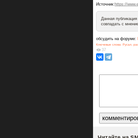
Источник:
https://www
Данная публикация
совпадать с мнение
обсудить на форуме:
Ключевые слова:
Русал
,
ра
37
Читайте на S