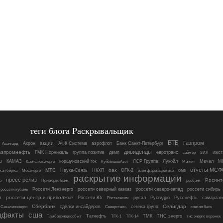
теги блога Раскрывальщик
ВТБ
Газпром
акции
Акрон
АФК Система
аэрофлот
Банк Санкт-Петербург
Авангард
дивиденды
азпромнефть
ГМК Норникель
группа позитив
двмп
евротранс
ижст
займер
ЗИЛ
О
КАМАЗ
коршуновский гок
ЛСР Группа
Лукойл
Магнит
Мечел
М
Камчатскэнерго
КуйбышевАзот
отчеты МСФ
МТС
оак
Мосэнерго
Наука-Связь
НКХП
ОГК-2
омз
кая биржа
озон фармацевтика
раскрытие информации
пресс релиз
Росинт
росбанк
о
Приморье Банк
россети кубань
Россети Ленэнерго
россети северный кавказ
россети северо-запад
россети сибирь
р
россети центр и приволжье
Россети Юг
русал
Русгидро
Русснефть
самараэн
Ростелеком
Сбербанк
Селигдар
сделки инсайдеров
сегежа групп
совкомбанк
Сахалинэнерго
Северсталь
щфакты
сша
Татнефть
ТМК
ТНС энерго
тнс энерго воронеж
Тамбовэнергосбыт
ТГК-1
ТГК-14