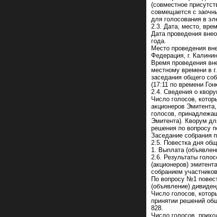
(совместное присутст
совмещается с заочн
для голосования в эл
2.3. Дата, место, вре
Дата проведения внео
года.
Место проведения вне
Федерация, г. Калинин
Время проведения вне
местному времени в г
заседания общего соб
(17:11 по времени Гонк
2.4. Сведения о квор
Число голосов, котор
акционеров Эмитента,
голосов, принадлежа
Эмитента). Кворум дл
решения по вопросу п
Заседание собрания п
2.5. Повестка дня общ
1. Выплата (объявлен
2.6. Результаты голо
(акционеров) эмитент
собранием участников
По вопросу №1 повест
(объявление) дивиден
Число голосов, котор
принятии решений общ
828.
Число голосов, прих