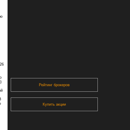
ию
 26
р
)
Рейтинг брокеров
ой
З
о
Купить акции