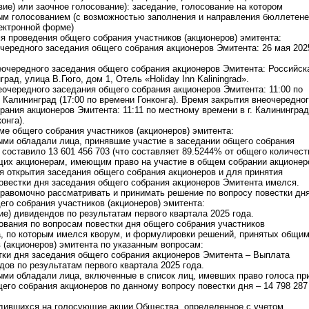
вие) или заочное голосование): заседание, голосование на котором
ым голосованием (c возможностью заполнения и направления бюллетен
ектронной форме)
мя проведения общего собрания участников (акционеров) эмитента:
чередного заседания общего собрания акционеров Эмитента: 26 мая 202
очередного заседания общего собрания акционеров Эмитента: Российск
град, улица В.Гюго, дом 1, Отель «Holiday Inn Kaliningrad».
очередного заседания общего собрания акционеров Эмитента: 11:00 по
. Калининград (17:00 по времени Гонконга). Время закрытия внеочередно
рания акционеров Эмитента: 11:11 по местному времени в г. Калининград
онга).
уме общего собрания участников (акционеров) эмитента:
ыми обладали лица, принявшие участие в заседании общего собрания
 составило 13 601 456 703 (что составляет 89.5244% от общего количест
щих акционерам, имеющим право на участие в общем собрании акционер
я открытия заседания общего собрания акционеров и для принятия
овестки дня заседания общего собрания акционеров Эмитента имелся.
равомочно рассматривать и принимать решение по вопросу повестки дня
его собрания участников (акционеров) эмитента:
ие) дивидендов по результатам первого квартала 2025 года.
сования по вопросам повестки дня общего собрания участников
а, по которым имелся кворум, и формулировки решений, принятых общи
 (акционеров) эмитента по указанным вопросам:
ки дня заседания общего собрания акционеров Эмитента – Выплата
дов по результатам первого квартала 2025 года.
ыми обладали лица, включенные в список лиц, имевших право голоса пр
его собрания акционеров по данному вопросу повестки дня – 14 798 287
одившихся на голосующие акции Общества, определенное с учетом