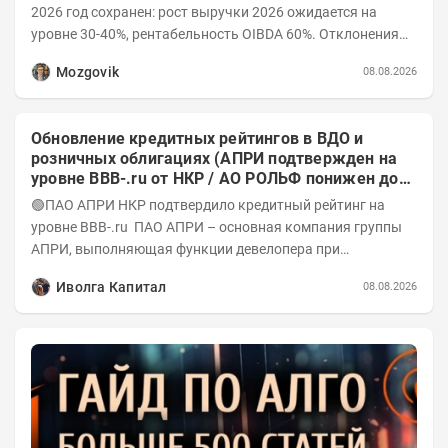
2026 год сохранен: рост выручки 2026 ожидается на
уровне 30-40%, рентабельность OIBDA 60%. Отклонения
значений отчета 2-го квартала от модели —...
Mozgovik
08.08.2026
Обновление кредитных рейтингов в ВДО и
розничных облигациях (АПРИ подтвержден на
уровне BBB-.ru от НКР / АО РОЛЬФ понижен до
А-(RU) / Элит Строй присвоен на уровне BBB.ru)
🟢ПАО АПРИ НКР подтвердило кредитный рейтинг на
уровне BBB-.ru ПАО АПРИ – основная компания группы
АПРИ, выполняющая функции девелопера при
реализации проектов. Группа с 2014 года...
Иволга Капитал
08.08.2026