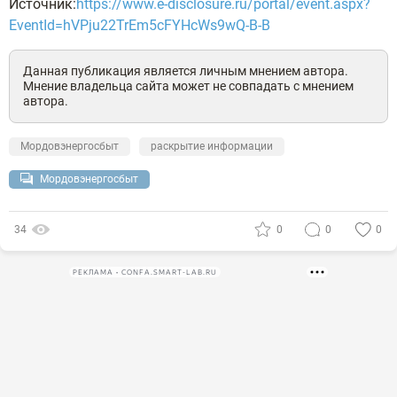
Источник:
https://www.e-disclosure.ru/portal/event.aspx?
EventId=hVPju22TrEm5cFYHcWs9wQ-B-B
Данная публикация является личным мнением автора.
Мнение владельца сайта может не совпадать с мнением
автора.
Мордовэнергосбыт
раскрытие информации
Мордовэнергосбыт
34
0
0
0
РЕКЛАМА • CONFA.SMART-LAB.RU