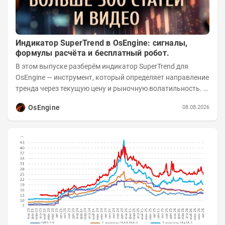
Индикатор SuperTrend в OsEngine: сигналы,
формулы расчёта и бесплатный робот.
В этом выпуске разберём индикатор SuperTrend для
OsEngine — инструмент, который определяет направление
тренда через текущую цену и рыночную волатильность. В
отличие от сложных осцилляторов, он...
OsEngine
08.08.2026