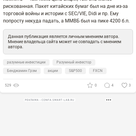
рискованная. Пакет китайских бумаг был на дне из-за
торговой войны и истории с SEC/VIE, Didi и пр. Ему
попросту некуда падать, а ММВБ был на пике 4200 б.п.
Данная публикация является личным мнением автора.
Мнение владельца сайта может не совпадать с мнением
автора.
разумные инвестиции
Разумный инвестор
Бенджамин Грэм
акции
S&P500
FXCN
529
0
4
3
РЕКЛАМА • CONFA.SMART-LAB.RU