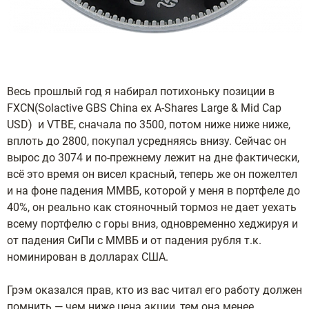
Весь прошлый год я набирал потихоньку позиции в
FXCN(Solactive GBS China ex A-Shares Large & Mid Cap
USD) и VTBE, сначала по 3500, потом ниже ниже ниже,
вплоть до 2800, покупал усредняясь внизу. Сейчас он
вырос до 3074 и по-прежнему лежит на дне фактически,
всё это время он висел красный, теперь же он пожелтел
и на фоне падения ММВБ, которой у меня в портфеле до
40%, он реально как стояночный тормоз не дает уехать
всему портфелю с горы вниз, одновременно хеджируя и
от падения СиПи с ММВБ и от падения рубля т.к.
номинирован в долларах США.
Грэм оказался прав, кто из вас читал его работу должен
помнить — чем ниже цена акции, тем она менее