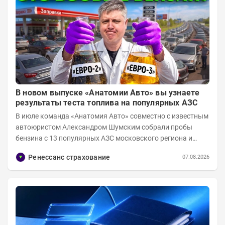
В новом выпуске «Анатомии Авто» вы узнаете
результаты теста топлива на популярных АЗС
В июле команда «Анатомия Авто» совместно с известным
автоюристом Александром Шумским собрали пробы
бензина с 13 популярных АЗС московского региона и
отправили их на тесты в лабораторию МАДИ-ХИМ....
Ренессанс страхование
07.08.2026