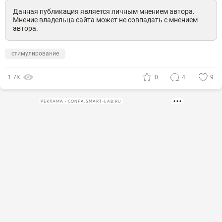
Данная публикация является личным мнением автора.
Мнение владельца сайта может не совпадать с мнением
автора.
стимулирование
1.7К
0
4
9
РЕКЛАМА • CONFA.SMART-LAB.RU