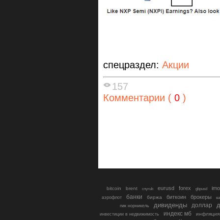
спецраздел:
Акции
157
Комментарии (
0
)
eurusd
forex
imo
bitcoin
brent
cnyrub
gbpusd
банки
биткоин
брокеры
биржа
аэрофлот
в
дивиденды
доллар
д
гмк норникель
индекс мб
инфляция
инвестиции в недвижимость