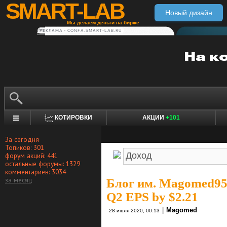
SMART-LAB
Новый дизайн
Мы делаем деньги на бирже
РЕКЛАМА • CONFA.SMART-LAB.RU
КОТИРОВКИ
АКЦИИ
+101
За сегодня
Топиков: 301
форум акций: 441
остальные форумы: 1329
комментариев: 3034
за месяц
Блог им. Magomed9
Q2 EPS by $2.21
|
Magomed
28 июля 2020, 00:13