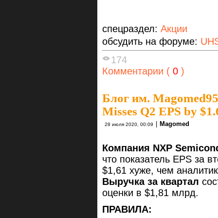
спецраздел:
Акции
обсудить на форуме:
UH
174
Комментарии (
0
)
Блог им. Magomed9
Misses Q2 EPS by $1.
|
Magomed
28 июля 2020, 00:09
Компания NXP Semicond
что показатель EPS за вт
$1,61 хуже, чем аналитик
Выручка за квартал
сос
оценки в $1,81 млрд.
ПРАВИЛА: