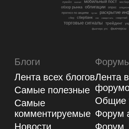
мобильный пост
лукойл
мосбир
магнит
облигации
обзор рынка
опрос
опцио
раскрытие ин
прогноз по акциям
путин
сбербанк
сбер
северсталь
смартлаб
сво
торговые сигналы
трейдинг
ук
фьючерсы
фьючерс ртс
Блоги
Форум
Лента всех блогов
Лента 
форум
Самые полезные
Общие
Самые
комментируемые
Форум 
Новости
Форум