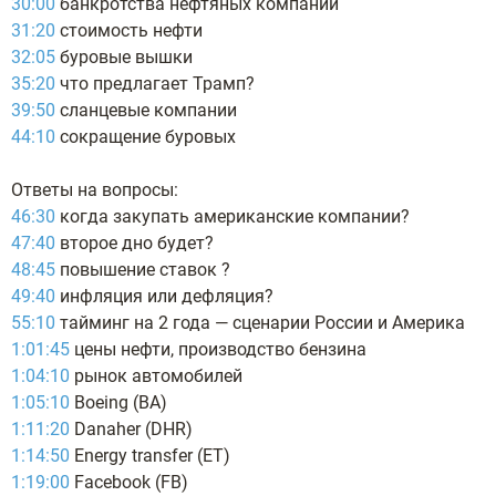
30:00
банкротства нефтяных компаний
31:20
стоимость нефти
32:05
буровые вышки
35:20
что предлагает Трамп?
39:50
сланцевые компании
44:10
сокращение буровых
Ответы на вопросы:
46:30
когда закупать американские компании?
47:40
второе дно будет?
48:45
повышение ставок ?
49:40
инфляция или дефляция?
55:10
тайминг на 2 года — сценарии России и Америка
1:01:45
цены нефти, производство бензина
1:04:10
рынок автомобилей
1:05:10
Boeing (BA)
1:11:20
Danaher (DHR)
1:14:50
Energy transfer (ET)
1:19:00
Facebook (FB)