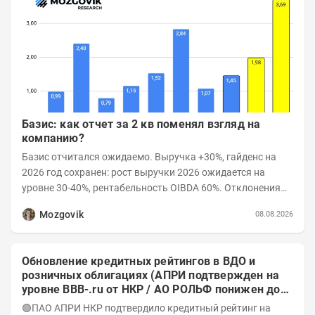
Базис: как отчет за 2 кв поменял взгляд на
компанию?
Базис отчитался ожидаемо. Выручка +30%, гайденс на
2026 год сохранен: рост выручки 2026 ожидается на
уровне 30-40%, рентабельность OIBDA 60%. Отклонения
значений отчета 2-го квартала от модели —...
Mozgovik
08.08.2026
Обновление кредитных рейтингов в ВДО и
розничных облигациях (АПРИ подтвержден на
уровне BBB-.ru от НКР / АО РОЛЬФ понижен до
А-(RU) / Элит Строй присвоен на уровне BBB.ru)
🟢ПАО АПРИ НКР подтвердило кредитный рейтинг на