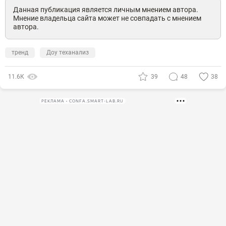
Данная публикация является личным мнением автора.
Мнение владельца сайта может не совпадать с мнением
автора.
тренд
Доу теханализ
11.6К
39
48
38
РЕКЛАМА • CONFA.SMART-LAB.RU