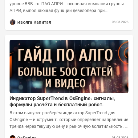
уровне BBB-.ru ПАО АПРИ – основная компания группы
АПРИ, выполняющая функции девелопера при
реализации проектов. Группа с 2014 года...
Иволга Капитал
08.08.2026
Индикатор SuperTrend в OsEngine: сигналы,
формулы расчёта и бесплатный робот.
В этом выпуске разберём индикатор SuperTrend для
OsEngine — инструмент, который определяет направление
тренда через текущую цену и рыночную волатильность. В
отличие от сложных осцилляторов, он...
OsEngine
08.08.2026