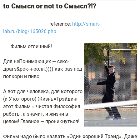
to Смысл or not to Смысл?!?
reference:
http://smart-
lab.ru/blog/165026.php
Фильм отличный!
Для неПонимающих — секс-
драгз&рок-н-ролл.)))) как раз под
попкорн и пиво.
А вот для человека, для которого
(и У которого) Жизнь=Трэйдинг —
этот Фильм = чистая Философия
работы, а значит, и жизни в
целом! Главное — проникнуться!
Фильм надо было назвать «Один хороший Трэйд». Даже