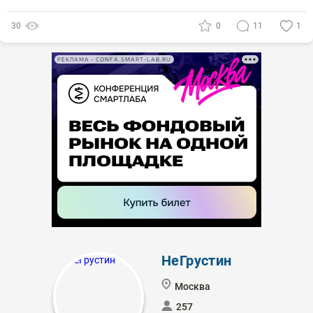
30
0
11
1
РЕКЛАМА • CONFA.SMART-LAB.RU
НеГрустин
Москва
257