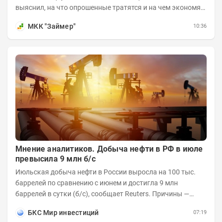
выяснил, на что опрошенные тратятся и на чем экономят
в теплые месяцы. Делимся с вами результатами...
МКК "Займер"
10:36
Мнение аналитиков. Добыча нефти в РФ в июле
превысила 9 млн б/с
Июльская добыча нефти в России выросла на 100 тыс.
баррелей по сравнению с июнем и достигла 9 млн
баррелей в сутки (б/с), сообщает Reuters. Причины —
увеличилась переработка внутри страны и...
БКС Мир инвестиций
07:19