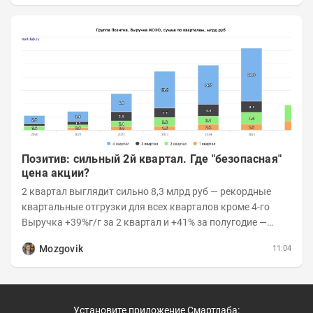
Позитив: сильный 2й квартал. Где "безопасная"
цена акции?
2 квартал выглядит сильно 8,3 млрд руб — рекордные
квартальные отгрузки для всех кварталов кроме 4-го
Выручка +39%г/г за 2 квартал и +41% за полугодие —
очень сильно 👉Рост выручки ПАК...
Mozgovik
11:04
Установите приложение Смартлаба: