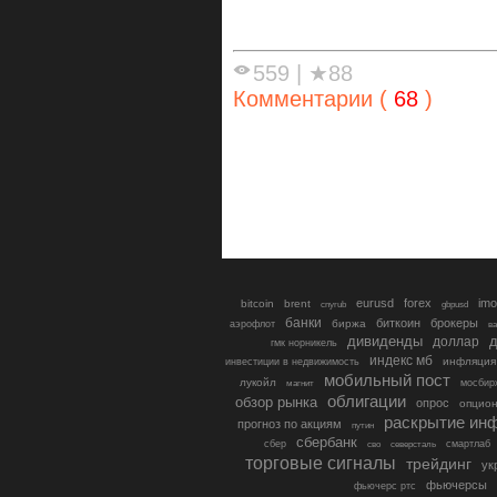
559
|
★88
Комментарии (
68
)
eurusd
forex
imo
bitcoin
brent
cnyrub
gbpusd
банки
биткоин
брокеры
биржа
аэрофлот
в
дивиденды
доллар
д
гмк норникель
индекс мб
инфляция
инвестиции в недвижимость
мобильный пост
лукойл
мосбир
магнит
облигации
обзор рынка
опрос
опцио
раскрытие ин
прогноз по акциям
путин
сбербанк
сбер
северсталь
смартлаб
сво
торговые сигналы
трейдинг
ук
фьючерсы
фьючерс ртс