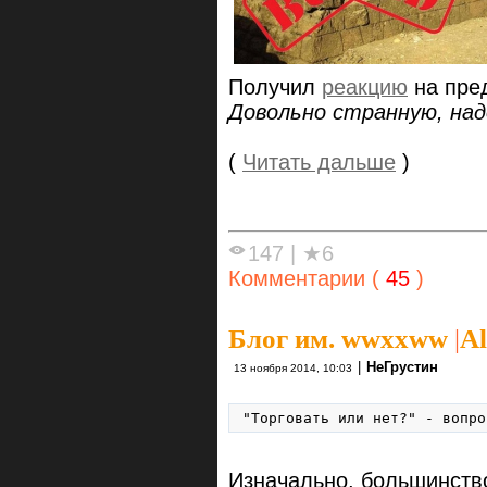
Получил
реакцию
на пре
Довольно странную, над
(
Читать дальше
)
147
|
★6
Комментарии (
45
)
Блог им. wwxxww
|
Al
|
НеГрустин
13 ноября 2014, 10:03
"Торговать или нет?" - вопро
Изначально, большинств