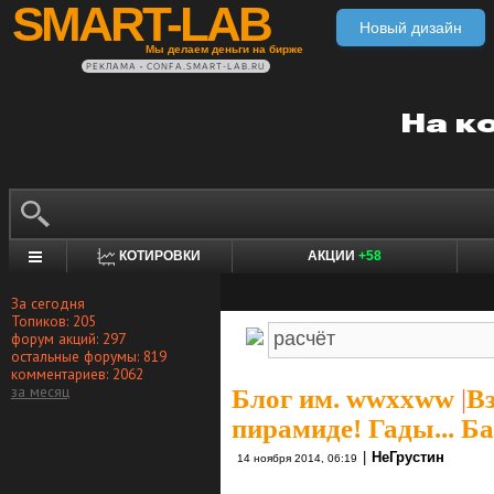
SMART-LAB
Новый дизайн
Мы делаем деньги на бирже
РЕКЛАМА • CONFA.SMART-LAB.RU
КОТИРОВКИ
АКЦИИ
+58
За сегодня
Топиков: 205
форум акций: 297
остальные форумы: 819
комментариев: 2062
за месяц
Блог им. wwxxww
|
В
пирамиде! Гады... Б
|
НеГрустин
14 ноября 2014, 06:19