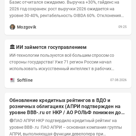
Базис отчитался ожидаемо. Выручка +30%, гайденс на
2026 год сохранен: рост выручки 2026 ожидается на
уровне 30-40%, рентабельность OIBDA 60%. Отклонения
значений отчета 2-го квартала от модели —...
Mozgovik
09:25
🏛️ ИИ займется госуправлением
ИИ-технологии пользуются всё большим спросом со
стороны государства! Уже 71 регион России начал
использовать искусственный интеллект в рабочих
процессах, при этом затраты госсектора на ИИ растут...
Softline
07.08.2026
Обновление кредитных рейтингов в ВДО и
розничных облигациях (АПРИ подтвержден на
уровне BBB-.ru от НКР / АО РОЛЬФ понижен до
А-(RU) / Элит Строй присвоен на уровне BBB.ru)
🟢ПАО АПРИ НКР подтвердило кредитный рейтинг на
уровне BBB-.ru ПАО АПРИ – основная компания группы
АПРИ, выполняющая функции девелопера при