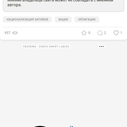
Мнение владельца сайта может не совпадать с мнением
автора.
национализация активов
акции
облигации
957
0
2
1
РЕКЛАМА • CONFA.SMART-LAB.RU