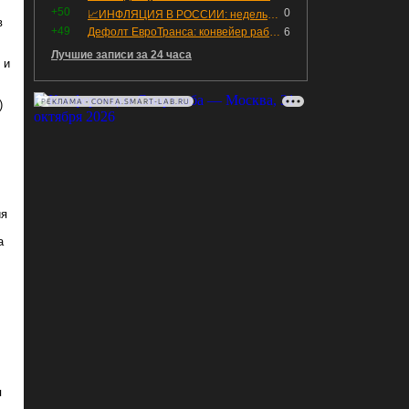
+50
0
📈ИНФЛЯЦИЯ В РОССИИ: недельная дефляция, но в годовом выражении рост 😢
в
+49
Дефолт ЕвроТранса: конвейер работает исправно
6
Лучшие записи за 24 часа
 и
РЕКЛАМА • CONFA.SMART-LAB.RU
)
ия
а
я