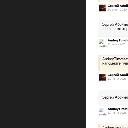
Сергей Або
10 июня 2025,
Сергей Абоймов
конечно же хо
AndreyTimof
11 июня 2025,
AndreyTimofee
напомните пли
Сергей Або
11 июня 2025,
Сергей Абоймов
AndreyTimof
11 июня 2025,
AndreyTimofeev