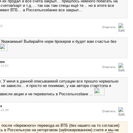
я их продал и все счета закрыл… пришлось немного побегать на
счетов/карт и т.д.… так как там спецы ещё те… но в итоге все
ревел ВТБ… а Россельхозбанке все закрыл…
53
Ответить
, Уважаемые! Выбирайте норм брокеров и будет вам счастье без
eev
 10:57
Ответить
v, У меня в данной описываемой ситуации все прошло нормально
о не зависло… я просто не понимаю, у как автора старттопа и
зависли акции и не перевелись в Россельхозбанк ...
ov
 12:38
Ответить
, после «бережного» перевода из ВТБ (без нашего на то согласия)
сь в Россельхозе на неторговом (заблокированном) счете и мы не