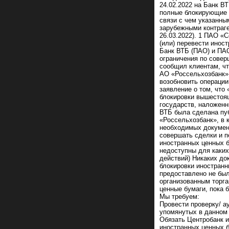
24.02.2022 на Банк 
полные блокирующие с
связи с чем указанны
зарубежными контраге
26.03.2022). 1 ПАО «
(или) перевести иност
Банк ВТБ (ПАО) и ПАО
ограничения по сове
сообщил клиентам, ч
АО «Россельхозбанк»
возобновить операции
заявление о том, что
блокировки вышестоя
государств, наложенн
ВТБ была сделана пу
«Россельхозбанк», в 
необходимых документ
совершать сделки и п
иностранных ценных 
недоступны для каких
действий) Никаких до
блокировки иностранн
предоставлено не был
организованным торга
ценные бумаги, пока 
Мы требуем:
Провести проверку/ а
упомянутых в данном 
Обязать Центробанк и
иностранных ценных б