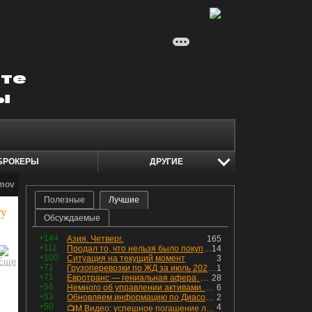
БРОКЕРЫ
ДРУГИЕ
ymov
Полезные
Лучшие
ту
Обсуждаемые
+144
Азия. Четверг.
165
+111
Продал то, что нельзя было покупать. Изменения в портфеле
14
+100
Ситуация на текущий момент
3
+71
Грузоперевозки по ЖД за июль 2026 г. — четвёртый месяц подряд роста, чёрные металлы на уровне прошлого года, а каменный уголь в плюсе.
1
+71
Евротранс — гениальная афера. Собрал с инвесторов денег, выплатил дивидендов больше текущей капитализации и ушёл в дефолт
28
+56
Немного об управлении активами. Для заинтересованных
6
+53
Обновляем информацию по Диасофту: дивиденды и выкуп
2
+50
4
📺М.Видео: успешное погашение любимого флоатера