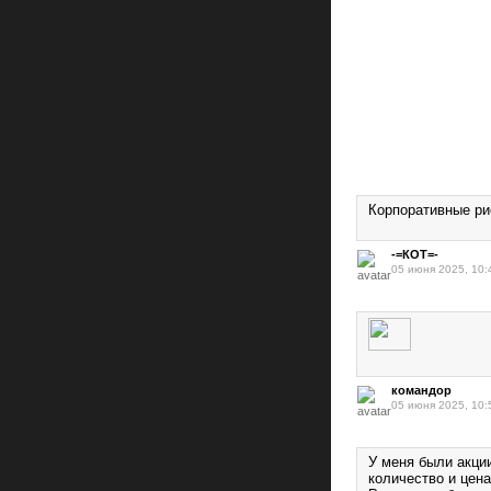
Корпоративные ри
-=КОТ=-
05 июня 2025, 10:
командор
05 июня 2025, 10:
У меня были акци
количество и цен