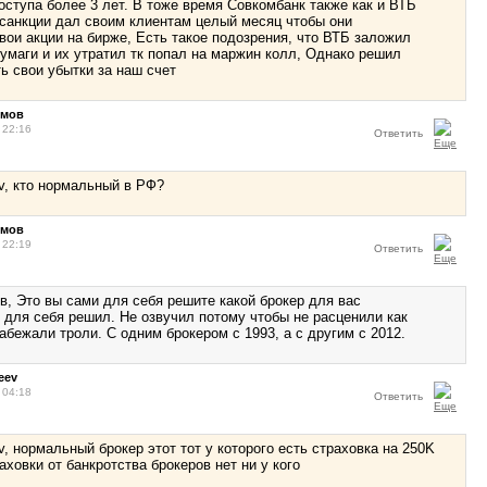
оступа более 3 лет. В тоже время Совкомбанк также как и ВТБ
санкции дал своим клиентам целый месяц чтобы они
вои акции на бирже, Есть такое подозрения, что ВТБ заложил
умаги и их утратил тк попал на маржин колл, Однако решил
ь свои убытки за наш счет
ймов
 22:16
Ответить
v, кто нормальный в РФ?
ймов
 22:19
Ответить
в, Это вы сами для себя решите какой брокер для вас
 для себя решил. Не озвучил потому чтобы не расценили как
абежали троли. С одним брокером с 1993, а с другим с 2012.
eev
 04:18
Ответить
v, нормальный брокер этот тот у которого есть страховка на 250K
аховки от банкротства брокеров нет ни у кого