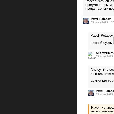
Россельхозбанке 
предмет открытия 
продал деньги пе
Pavel_Potapov
05 июня 2025, 10:
Pavel_Potapov
лишней суеты!
AndreyTimof
05 июня 2025,
AndreyTimofee
и нигде, ничег
других где-то 
Pavel_Potap
05 июня 2025,
Pavel_Potapov
акции оказали