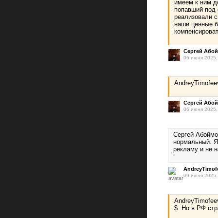
имеем к ним д
попавший под 
реализовали с
наши ценные б
компенсироват
Сергей Або
06 июня 2025,
AndreyTimofee
Сергей Або
06 июня 2025,
Сергей Абоймо
нормальный. Я
рекламу и не н
AndreyTimof
09 июня 2025,
AndreyTimofee
$. Но в РФ стр