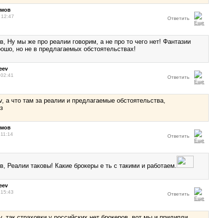
ймов
 12:47
Ответить
, Ну мы же про реалии говорим, а не про то чего нет! Фантазии
рошо, но не в предлагаемых обстоятельствах!
eev
 02:41
Ответить
v, а что там за реалии и предлагаемые обстоятельства,
з
ймов
 11:14
Ответить
, Реалии таковы! Какие брокеры е ть с такими и работаем.
eev
 15:43
Ответить
, так страховки у российских нет брокеров, вот мы и прилипли,