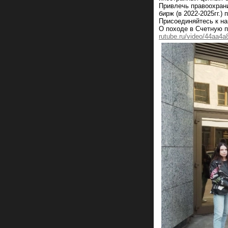
Привлечь правоохран
бирж (в 2022-2025гг.)
Присоединяйтесь к на
О походе в Счетную п
rutube.ru/video/44aa4