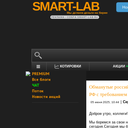
SMART-LAB
Но
Мы делаем деньги на бирже
РЕКЛАМА • CONFA.SMART-LAB.RU
КОТИРОВКИ
АКЦИИ
+
PREMIUM
Все блоги
ЧАТ
Обманутые россий
Поток
РФ с требованием
Новости акций
|
Се
05 июня 2025, 10:44
Доброе утро, коллеги!
Мы боремся за свои н
сегодня.Сегодня мы б