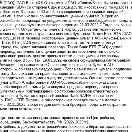
ВТБ (ПАО), ПАО Банк «ФК Открытие» и ПАО «Совкомбанк» были наложены
анкции (SDN) со стороны США и ряда других иностранных государств, 
м брокерам было дано 30 дней на завершение финансовых операций с
нтами, в том числе и по иностранным ценным бумагам (в срок до
Совкомбанк» неоднократно уведомлял клиентов о необходимости продать
ранные ценные бумаги от брокера в срок до 21.03.2022.2 Тогда как банки
 Банк «ФК Открытие», начиная с 1 марта, установили технические
ршению сделок с иностранными ценными бумагами. Также Банк ВТБ (ПАО
то осуществит перевод иностранных ценных бумаг в АО «Альфа-Банк» и
.
Банк ВТБ (ПАО) уверил своих клиентов в том, что они «смогут
 сразу, как будет закончен перевод». Также Банк ВТБ (ПАО) сделал
 «перевод выполняется с целью защиты активов клиентов от риска
щим иностранным депозитарием в связи с санкциями иностранных
ыми на банк ВТБ». Так, 19.03.2022 на своем официальном сайте Банком
бликация под названием «О переводе иностранных бумаг в АО
которой было сказано следующее: «После зачисления бумаг и подписан
ов у Вас сохранится право распоряжаться активами, в том числе
ереводить ценные бумаги в другие депозитарии».Однако, после перевод
бумаг в АО «Альфа-Банк» и АО «Россельхозбанк» они оказались
-либо операций с ними (для покупки, продажи, перевода и прочих
кументальных подтверждений со стороны брокеров относительно
ых ценных бумаг со стороны Euroclear Bank SA/NV инвесторам
о. ПАО «СПБ Биржа», в одностороннем порядке закрыла доступ к
м с 02.11.2023, также не дав клиентам брокеров продать иностранные
была такая возможность
удит соответствия ненормативных правовых актов Центробанка,
обращении, Законодательству РФ (2022- 2025гг.).
стребовать документы от российских брокеров и бирж, которые касаютс
умаг, принадлежащих на праве собственности российским инвесторам.