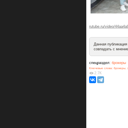
rutube.ru/video/44aa4
Данная публикация
совпадать с мнение
спецраздел:
брокеры
Ключевые слова:
брокеры
,
2.7К