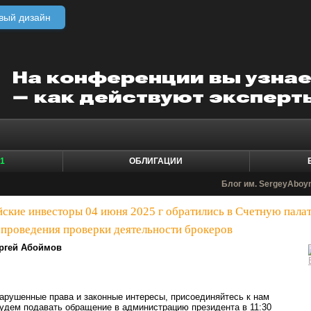
вый дизайн
1
ОБЛИГАЦИИ
Блог им. SergeyAbo
ские инвесторы 04 июня 2025 г обратились в Счетную пала
 проведения проверки деятельности брокеров
ргей Абоймов
арушенные права и законные интересы, присоединяйтесь к нам
удем подавать обращение в администрацию президента в 11:30