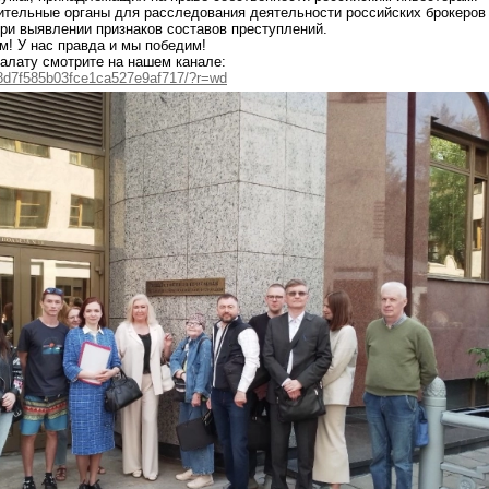
ительные органы для расследования деятельности российских брокеров
 при выявлении признаков составов преступлений.
м! У нас правда и мы победим!
алату смотрите на нашем канале:
a8d7f585b03fce1ca527e9af717/?r=wd