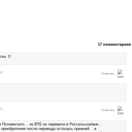
17 комментариев
ски. ©
48
Ответить
50
Ответить
и Полиметалл… из ВТБ их перевели в Россельхозбанк…
а приобретения после перевода осталась прежней… в