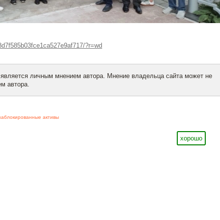
a8d7f585b03fce1ca527e9af717/?r=wd
 является личным мнением автора. Мнение владельца сайта может не
м автора.
заблокированные активы
хорошо