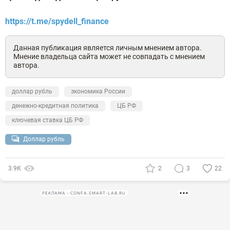
https://t.me/spydell_finance
Данная публикация является личным мнением автора.
Мнение владельца сайта может не совпадать с мнением
автора.
доллар рубль
экономика России
денежно-кредитная политика
ЦБ РФ
ключевая ставка ЦБ РФ
Доллар рубль
3.9К
2
3
22
РЕКЛАМА • CONFA.SMART-LAB.RU