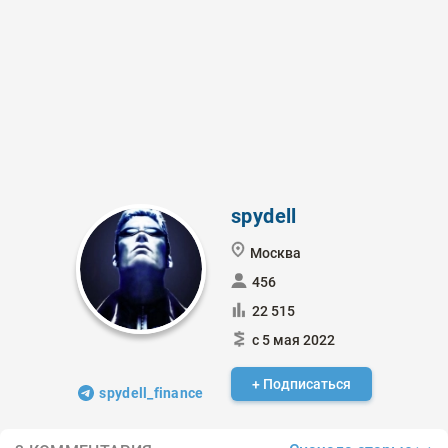
spydell
Москва
456
22 515
с 5 мая 2022
+ Подписаться
spydell_finance