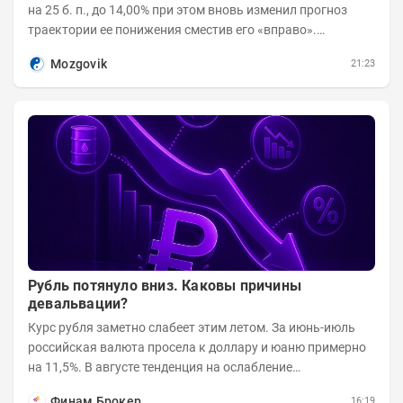
на 25 б. п., до 14,00% при этом вновь изменил прогноз
траектории ее понижения сместив его «вправо».
Возросшие проинфляционные риски усилились,...
Mozgovik
21:23
Рубль потянуло вниз. Каковы причины
девальвации?
Курс рубля заметно слабеет этим летом. За июнь-июль
российская валюта просела к доллару и юаню примерно
на 11,5%. В августе тенденция на ослабление
продолжается. Причем усилило давление...
Финам Брокер
16:19