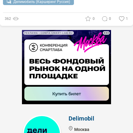
Делимобиль (Каршеринг Руссия)
362
0
0
1
РЕКЛАМА • CONFA.SMART-LAB.RU
Delimobil
Москва