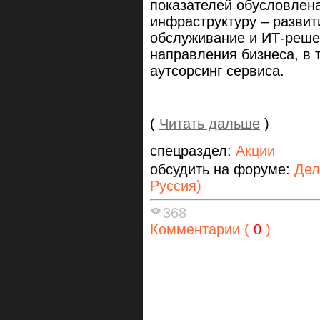
показателей обусловлен
инфраструктуру – развит
обслуживание и ИТ-реш
направления бизнеса, в 
аутсорсинг сервиса.
(
Читать дальше
)
спецраздел:
Акции
обсудить на форуме:
Дел
Руссия)
368
Комментарии (
0
)