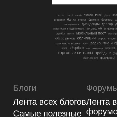
eurusd
forex
imo
bitcoin
brent
cnyrub
gbpusd
банки
биткоин
брокеры
биржа
аэрофлот
в
дивиденды
доллар
д
гмк норникель
индекс мб
инфляция
инвестиции в недвижимость
мобильный пост
лукойл
мосбир
магнит
облигации
обзор рынка
опрос
опцио
раскрытие ин
прогноз по акциям
путин
сбербанк
сбер
северсталь
смартлаб
сво
торговые сигналы
трейдинг
ук
фьючерсы
фьючерс ртс
Блоги
Форум
Лента всех блогов
Лента 
форум
Самые полезные