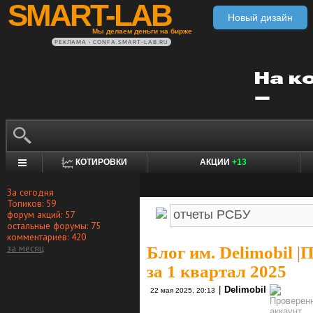
SMART-LAB
Новый дизайн
Мы делаем деньги на бирже
РЕКЛАМА • CONFA.SMART-LAB.RU
КОТИРОВКИ
АКЦИИ
+13
За сегодня
Топиков: 59
форум акций: 57
остальные форумы: 75
комментариев: 420
за месяц
Блог им. Delimobil
|
П
за 1 квартал 2025
|
Delimobil
22 мая 2025, 20:13