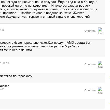
 но никогда её нормально не покупал. Ещё я год был в Канаде и
юниорской лиге, но не закрепился. И тоже устраивал все эти
ы», а потом немного поумнел и понял, что жалеть о прошлом, а
ь прошлое — крайне глупое и вредное занятие. Живите
ого будущим, хотя горизонт в нашей стране очень короткий.
0:41
Ответить
выловить было нереально имхо.Как продукт AMD всегда был
ен к покупателю и почему они проиграли в борьбе за
ля меня необъяснимо
5, 11:54
Ответить
чертяра по гороскопу.
олоков
0:43
Ответить