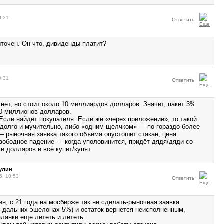
0:31
Ответить
ыточен. Он что, дивиденды платит?
0:31
Ответить
нет, но стоит около 10 миллиардов долларов. Значит, пакет 3%
00 миллионов долларов.
Если найдёт покупателя. Если же «через приложение», то такой
долго и мучительно, либо «одним щелчком» — по гораздо более
— рыночная заявка такого объёма опустошит стакан, цена
свободное падение — когда уполовинится, придёт дядя/дяди со
и долларов и всё купит/купят
улин
5, 10:53
Ответить
н, с 21 года на мосбирже так не сделать-рыночная заявка
в дальних эшелонах 5%) и остаток вернется неисполненным,
планки еще лететь и лететь.