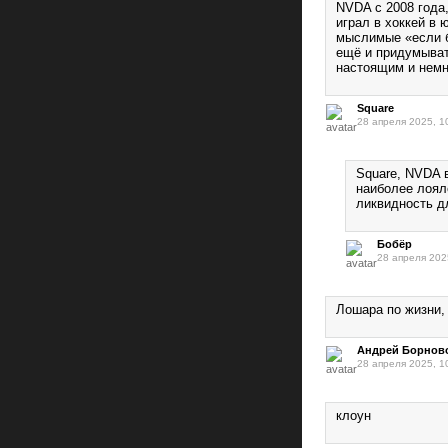
NVDA с 2008 года,
играл в хоккей в 
мыслимые «если б
ещё и придумыват
настоящим и немн
Square
28 апреля 2025, 1
Square, NVDA 
наиболее лоял
ликвидность д
Бобёр
28 апреля 202
Лошара по жизни, 
Андрей Борнов
28 апреля 2025, 1
клоун