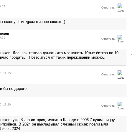
0:54
Ответить
ы сказку. Там драматичнее сюжет ;)
ников
0:55
Ответить
иков, Даа, как тяжело думать что мог купить 10тыс битков по 10
ейчас продать… Повеситься от таких переживаний можно…
5, 11:15
Ответить
и бы по дороге.
5, 11:20
Ответить
ников, уже была история, мужик в Канаде в 2006-7 купил пиццу
биткойнов. В 2024 он выкладывал слёзный скрин: поели мля
баксов 2024.