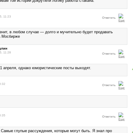
ивам той истории докрутили логику работы стакана.
5, 11:23
Ответить
начит, в любом случае — долго и мучительно будет продавать
а Мосбирже
улин
5, 11:28
Ответить
 1 апреля, однако юмористические посты выходят.
0:32
Ответить
0:35
Ответить
. Самые глупые рассуждения, которые могут быть. Я знал про