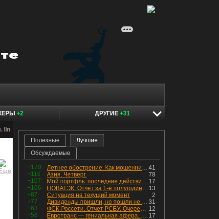
КЕРЫ
+2
ДРУГИЕ
+31
 lin
Полезные
Лучшие
Обсуждаемые
+170
Летнее обострение. Как мошенники пытаются подсунуть кнопку "БАБЛО" девушкам
41
+116
Азия. Четверг.
78
+107
Мой портфль: последние действия и текущая структура. Краткий комментарий по всем позициям
17
+106
НОВАТЭК: Отчет за 1-е полугодие 2026 - прибыль продолжает падать, но лучшее впереди, если не прилетит
13
+87
Ситуация на текущий момент
2
+77
Дивиденды пришли, но пошли не туда
31
+63
ФСК-Россети. Отчет РСБУ. Очередная допка - бомбовые новости в эфире
12
+56
Евротранс — гениальная афера. Собрал с инвесторов денег, выплатил дивидендов больше текущей капитализации и ушёл в дефолт
17