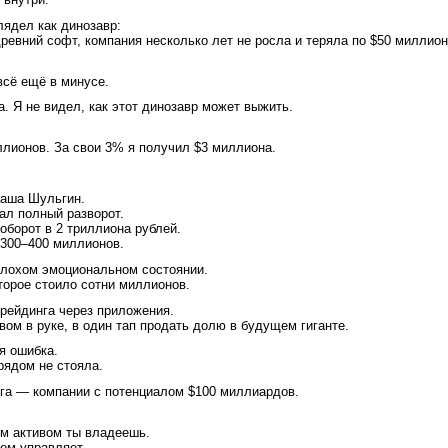
лядел как динозавр:
ревний софт, компания несколько лет не росла и теряла по $50 миллио
всё ещё в минусе.
а. Я не видел, как этот динозавр может выжить.
лионов. За свои 3% я получил $3 миллиона.
аша Шульгин.
лал полный разворот.
оборот в 2 триллиона рублей.
$300–400 миллионов.
плохом эмоциональном состоянии.
торое стоило сотни миллионов.
трейдинга через приложения.
вом в руке, в один тап продать долю в будущем гиганте.
я ошибка.
рядом не стояла.
га — компании с потенциалом $100 миллиардов.
им активом ты владеешь.
вом управляет.