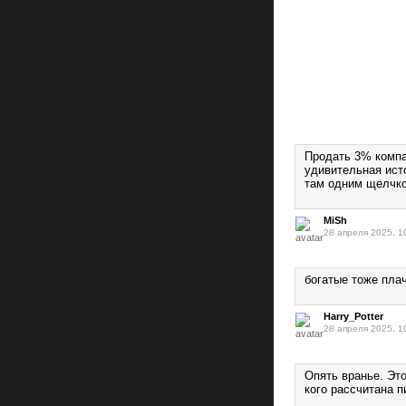
Продать 3% компа
удивительная ист
там одним щелчко
MiSh
28 апреля 2025, 1
богатые тоже пла
Harry_Potter
28 апреля 2025, 1
Опять вранье. Это
кого рассчитана 