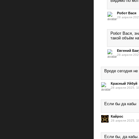
Видимо по мот
Робот Вася
28 апреля 202
Робот Вася, з
такой объём н
Евгений Бак
28 апреля 202
Вроде сегодня не
Красный Уйбуй
28 апреля 2025, 1
Если бы да кабы
Кайрос
28 апреля 2025, 1
Если бы, да кабы