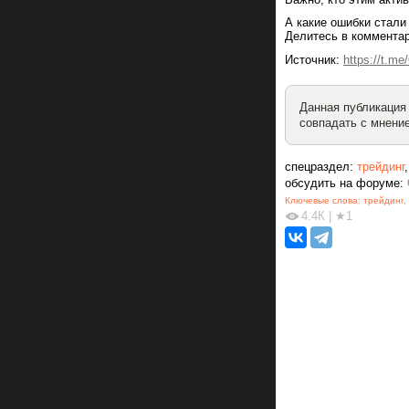
А какие ошибки стал
Делитесь в комментар
Источник:
https://t.m
Данная публикация
совпадать с мнение
спецраздел:
трейдинг
обсудить на форуме:
Ключевые слова:
трейдинг
,
4.4К
|
★1