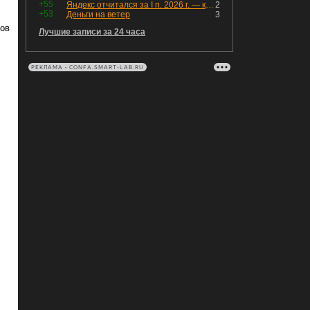
+55
Яндекс отчитался за I п. 2026 г. — компания увеличила инвестиции и долг. Buyback начал работать, продали Авто.Ру.
2
+53
Деньги на ветер
3
нов
Лучшие записи за 24 часа
РЕКЛАМА • CONFA.SMART-LAB.RU