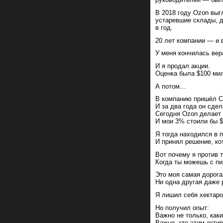
В 2018 году Ozon выг
устаревшие склады, д
в год.
20 лет компании — и 
У меня кончилась вер
И я продал акции.
Оценка была $100 мил
А потом…
В компанию пришёл С
И за два года он сде
Сегодня Ozon делает 
И мои 3% стоили бы 
Я тогда находился в 
И принял решение, ко
Вот почему я против 
Когда ты можешь с пи
Это моя самая дорога
Ни одна другая даже 
Я лишил себя хектаро
Но получил опыт:
Важно не только, как
Важно, кто этим акти