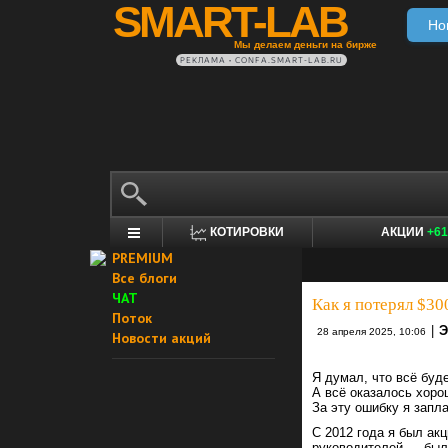
SMART-LAB
Но
Мы делаем деньги на бирже
РЕКЛАМА • CONFA.SMART-LAB.RU
КОТИРОВКИ
АКЦИИ
+61
PREMIUM
Все блоги
ЧАТ
Как я потерял $3
Поток
|
Э
28 апреля 2025, 10:06
Новости акций
Я думал, что всё буд
А всё оказалось хоро
За эту ошибку я запл
С 2012 года я был ак
руководителей — был