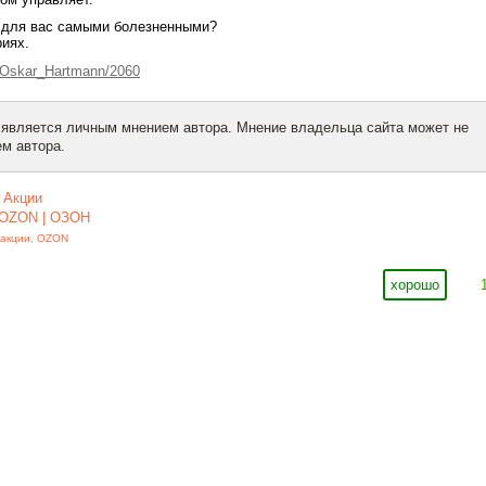
и для вас самыми болезненными?
иях.
e/Oskar_Hartmann/2060
 является личным мнением автора. Мнение владельца сайта может не
м автора.
,
Акции
OZON | ОЗОН
акции
,
OZON
хорошо