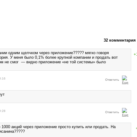
32 комментария
нии одним щелчком через приложение????? мягко говоря
+
ория. У меня было 0,1% более крупной компании и продать вот
м не смог — видно приложение «не той системы» было
0:16
Ответить
чут
0:28
Ответить
 1000 акций через приложение просто купить или продать. На
писанина?????