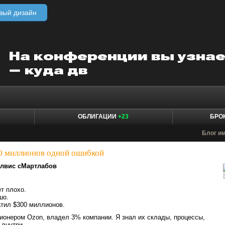
вый дизайн
ОБЛИГАЦИИ
+23
БРО
Блог им.
00 миллионов одной ошибкой
лвис cМартлабов
ет плохо.
шо.
атил $300 миллионов.
ционером Ozon, владел 3% компании. Я знал их склады, процессы,
 внутри.