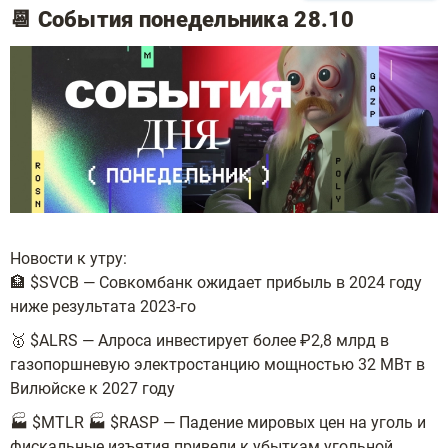
📆 События понедельника 28.10
Новости к утру:
🏦 $SVCB — Совкомбанк ожидает прибыль в 2024 году
ниже результата 2023-го
🥇 $ALRS — Алроса инвестирует более ₽2,8 млрд в
газопоршневую электростанцию мощностью 32 МВт в
Вилюйске к 2027 году
🏭 $MTLR 🏭 $RASP — Падение мировых цен на уголь и
фискальные изъятия привели к убыткам угольной