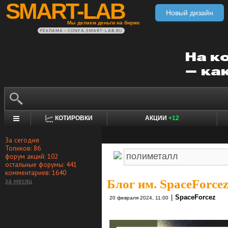
SMART-LAB
Новый дизайн
Мы делаем деньги на бирже
РЕКЛАМА • CONFA.SMART-LAB.RU
КОТИРОВКИ
АКЦИИ
+12
За сегодня
Топиков: 86
форум акций: 102
остальные форумы: 441
комментариев: 1640
за месяц
Блог им. SpaceForce
|
SpaceForcez
20 февраля 2024, 11:00