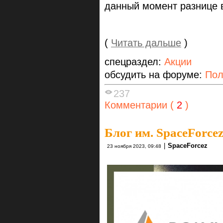
данный момент разнице 
(
Читать дальше
)
спецраздел:
Акции
обсудить на форуме:
Пол
237
Комментарии (
2
)
Блог им. SpaceForce
|
SpaceForcez
23 ноября 2023, 09:48