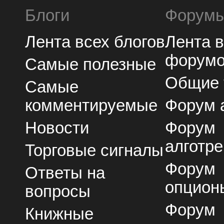
Блоги
Форум
Лента всех блогов
Лента 
форум
Самые полезные
Общие
Самые
комментируемые
Форум 
Новости
Форум
алготре
Торговые сигналы
Форум
Ответы на
опцион
вопросы
Форум
Книжные