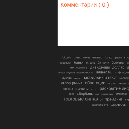
Комментарии (
0
)
eurusd
forex
imo
bitcoin
brent
cnyrub
gbpusd
банки
биткоин
брокеры
биржа
аэрофлот
в
дивиденды
доллар
д
гмк норникель
индекс мб
инфляция
инвестиции в недвижимость
мобильный пост
лукойл
мосбир
магнит
облигации
обзор рынка
опрос
опцио
раскрытие ин
прогноз по акциям
путин
сбербанк
сбер
северсталь
смартлаб
сво
торговые сигналы
трейдинг
ук
фьючерсы
фьючерс ртс