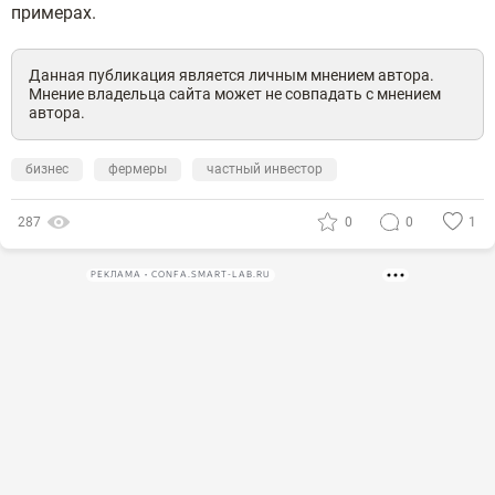
примерах.
Данная публикация является личным мнением автора.
Мнение владельца сайта может не совпадать с мнением
автора.
бизнес
фермеры
частный инвестор
287
0
0
1
РЕКЛАМА • CONFA.SMART-LAB.RU