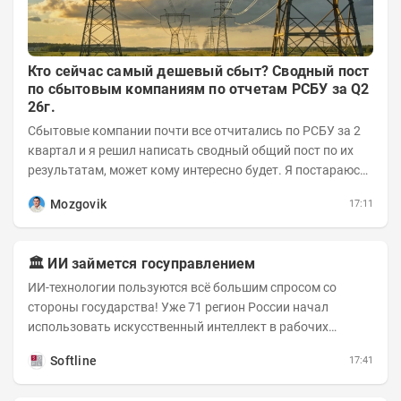
Кто сейчас самый дешевый сбыт? Сводный пост
по сбытовым компаниям по отчетам РСБУ за Q2
26г.
Сбытовые компании почти все отчитались по РСБУ за 2
квартал и я решил написать сводный общий пост по их
результатам, может кому интересно будет. Я постараюсь
коротко и в основном в виде...
Mozgovik
17:11
🏛️ ИИ займется госуправлением
ИИ-технологии пользуются всё большим спросом со
стороны государства! Уже 71 регион России начал
использовать искусственный интеллект в рабочих
процессах, при этом затраты госсектора на ИИ растут...
Softline
17:41