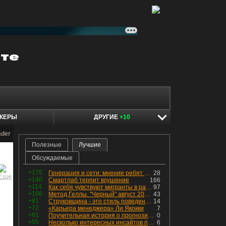
КЕРЫ
ДРУГИЕ
+10
ader
Полезные
Лучшие
Обсуждаемые
+175
Генерация и сети: мнение ребят из индустрии
28
+140
Смартлаб терпит крушение
166
+114
Как себя чувствуют мигранты в раю, в который они так стремились
97
+106
Метод Геллы. "Черный" август 2026 - быть или не быть?
43
+81
Струковщина - это стиль поведения, известный всем в секторе золотодобычи.
14
+72
«Карьера менеджера» Ли Якокки
7
+61
Поучительная история о прогнозировании
0
+55
Несколько интересных инсайтов по "Озону"
6