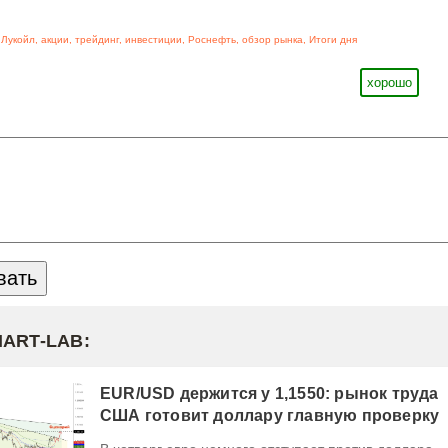
,
Лукойл
,
акции
,
трейдинг
,
инвестиции
,
Роснефть
,
обзор рынка
,
Итоги дня
хорошо
MART-LAB:
EUR/USD держится у 1,1550: рынок труда
США готовит доллару главную проверку