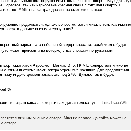
верх с дальнейшним погружением к цели. Честно говоря, обсуждать ту
ие шортовое, так как нарисована красная свеча с фитилем сверху +
закрытие. ММВБ на завтра однозначно смотрится в шорт.
погружение продолжится, однако вопрос остается лишь в том, как именн
рг вверх и дальше вниз или сразу вниз?
и вероятный вариант это небольшой задерг вверх, который можно будет
м (это может произойти на вечерке) с дальнейшим погружением.
 в шорт смотрится Аэрофлот, Магнит, ВТБ, НЛМК, Северсталь и многие
ты с этими инструментами завтра утром уже распишу. Для продолжения
ятницу индекс должен закрывать под 2750. Думаю, так и будет.
ера!
🤝
своего телеграм канала, который находится только тут —
t.me/TraderWB
 является личным мнением автора. Мнение владельца сайта может не
м автора.