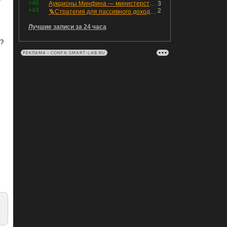
т
+48
Аукционы Минфина — министерство всё ещё не придумало "лекарство" для рынка ОФЗ. Ликвидности банкам не хватает это по РЕПО аукционам!
3
+44
2
🪜Стратегия для пассивного дохода: Лестница облигаций
Лучшие записи за 24 часа
о?
РЕКЛАМА • CONFA.SMART-LAB.RU