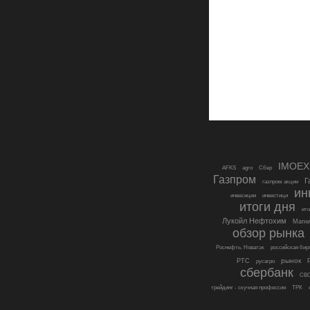
IMOEX
AFKS
agro
Cбер
Газпром
Г
газпром акции
ин
инвесиции
инвестици
итоги дня
ито
Лукойл Нефтохим
Магни
обзор рынка
Роснефть. Новатэк
российская бир
рынок
РТС
русагро
сбербанк
СВ
трейдинг - скучная профессия
ТРК