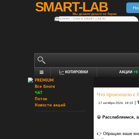
SMART-LAB
Но
Мы делаем деньги на бирже
РЕКЛАМА • CONFA.SMART-LAB.RU
КОТИРОВКИ
АКЦИИ
+9
PREMIUM
Все блоги
ЧАТ
Что произошло с 
Поток
|
17 октября 2024, 19:10
Новости акций
😁
Расслабляемся, з
👉 Обращаю ваше вним