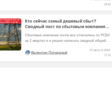
18:42
Кто сейчас самый дешевый сбыт?
Сводный пост по сбытовым компаниям
по отчетам РСБУ за Q2 26г.
Сбытовые компании почти все отчитались по РСБУ
за 2 квартал и я решил написать сводный общий
пост по их результатам, может кому интересно...
07 августа 2026,
Валентин Погорелый
17:11