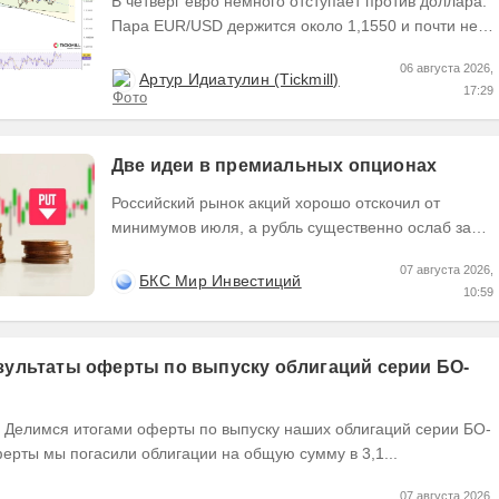
В четверг евро немного отступает против доллара.
Пара EUR/USD держится около 1,1550 и почти не
выходит за пределы узкого диапазона. Главным...
06 августа 2026,
Артур Идиатулин (Tickmill)
17:29
Две идеи в премиальных опционах
Российский рынок акций хорошо отскочил от
минимумов июля, а рубль существенно ослаб за
последние недели. Рассмотрим две идеи в
07 августа 2026,
премиальных...
БКС Мир Инвестиций
10:59
ультаты оферты по выпуску облигаций серии БО-
ерты мы погасили облигации на общую сумму в 3,1...
07 августа 2026,