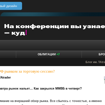
вый дизайн
ОБЛИГАЦИИ
+7
БРО
Блог им. TAtr
РФ рынком за торговую сессию?
TAtrader
автра рынок нальет… Как закрылся ММВБ в четверг?
ание на вчерашний обзор рынка. Все сбылось с точностью, а именно