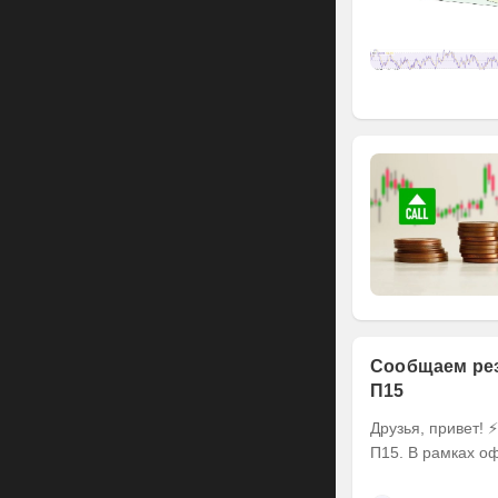
Сообщаем рез
П15
Друзья, привет! ⚡️ Делимся итогами оферты по выпуску наших облигаций серии БО-
П15. В рамках оф