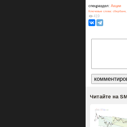
спецраздел:
Акции
Ключевые слова:
сбербанк
419
Читайте на S