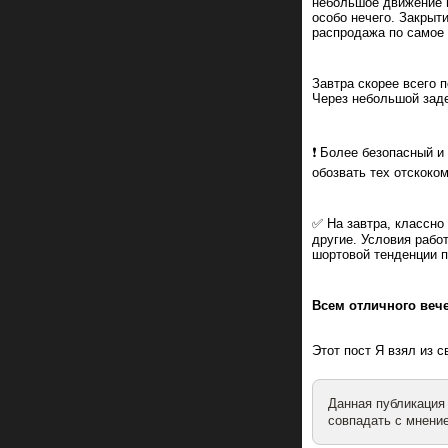
небольшое движение в
особо нечего. Закрыт
распродажа по самое 
Завтра скорее всего 
Через небольшой заде
❗️ Более безопасный 
обозвать тех отскоко
✅ На завтра, классно
другие. Условия рабо
шортовой тенденции п
Всем отличного веч
Этот пост Я взял из 
Данная публикация
совпадать с мнение