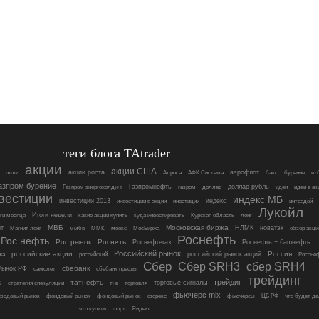
теги блога TAtrader
акции
акции США
акции роста
аэрофлот
mmz
Алроса
АФК Система
бакс
бурение
вт
азпром бурение
Газпромнефть
доллар рубль
Газпром энергохолдинг
газром
доллар
идеи
идеи в ак
вестиции
индекс МБ
инвестиции 2013
индекс
инвестиции в акции
инвстиции
интрадей
Лукойл
Итоги недели
ги месяца
какие акции купить
куда инвестировать
Курская область
лонг
МВБ
Московская биржа
т
НЛМК
новатэк
Магнит лонг
ммбв
ММК
моекс
МосБиржа
обзор акци
Роснефть
Рос нефть
Рос рынок
Роснеть
Роснефтегаз
Роснефть + башнефть
Российский рынок
российские акции
Россия
российский рынок акций
жа
российский
Россне
Сбер
Сбер SRH3
сбер SRH4
сбебанк
Рынок РФ
самолет
сбебанк префы
трейдинг
трейдиг
татнефть
торговые сигналы
О
стратегия спекуляции
тнв
торговля
фьючерс mix
фодовый рынок
фондовый рынок
фондовый рынок
форекс
фьючерсы
ЦБ РФ
что будет д
что купить
шорт
Яндекс