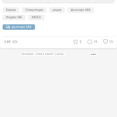
Биржа
Спекуляции
акции
фьючерс MIX
Индекс МБ
IMOEX
фьючерс MIX
5.8К
2
15
15
РЕКЛАМА • CONFA.SMART-LAB.RU