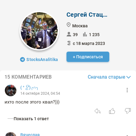
Сергей Стаценко
Москва
39
1 235
с 18 марта 2023
+ Подписаться
StocksAnalitika
Сначала старые
15 КОММЕНТАРИЕВ
( ° ͜ʖ͡°)╭∩╮
14 октября 2024, 04:54
ихто после этого квал?)))
Показать 1 ответ
Вячеслав