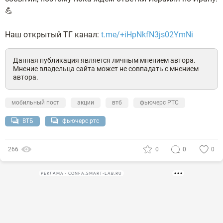
💪
Наш открытый ТГ канал:
t.me/+iHpNkfN3js02YmNi
Данная публикация является личным мнением автора.
Мнение владельца сайта может не совпадать с мнением
автора.
мобильный пост
акции
втб
фьючерс РТС
ВТБ
фьючерс ртс
266
0
0
0
РЕКЛАМА • CONFA.SMART-LAB.RU