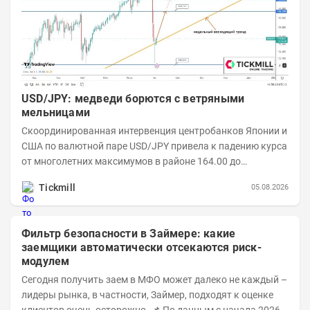
USD/JPY: медведи борются с ветряными
мельницами
Скоординированная интервенция центробанков Японии и
США по валютной паре USD/JPY привела к падению курса
от многолетних максимумов в районе 164.00 до
минимумов понедельника в области 155.00....
Tickmill
05.08.2026
Фильтр безопасности в Займере: какие
заемщики автоматически отсекаются риск-
модулем
Сегодня получить заем в МФО может далеко не каждый –
лидеры рынка, в частности, Займер, подходят к оценке
клиентов очень осторожно. 📌 По данным с начала 2026