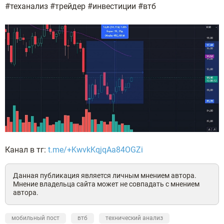
#теханализ #трейдер #инвестиции #втб
Канал в тг:
t.me/+KwvkKqjqAa84OGZi
Данная публикация является личным мнением автора.
Мнение владельца сайта может не совпадать с мнением
автора.
мобильный пост
втб
технический анализ