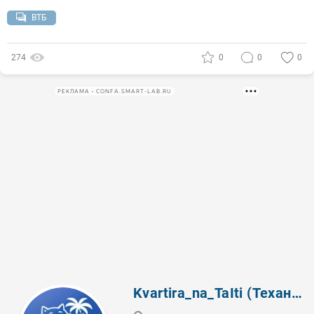
ВТБ
274
0
0
0
РЕКЛАМА • CONFA.SMART-LAB.RU
Kvartira_na_TaIti (Теханализ)