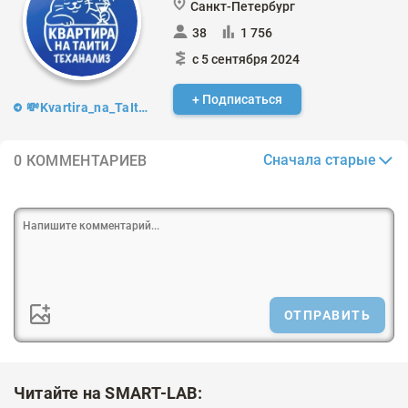
Санкт-Петербург
38
1 756
с 5 сентября 2024
+ Подписаться
💸Kvartira_na_TaIti🔈 (Теханализ)
Сначала старые
0 КОММЕНТАРИЕВ
ОТПРАВИТЬ
Читайте на SMART-LAB: