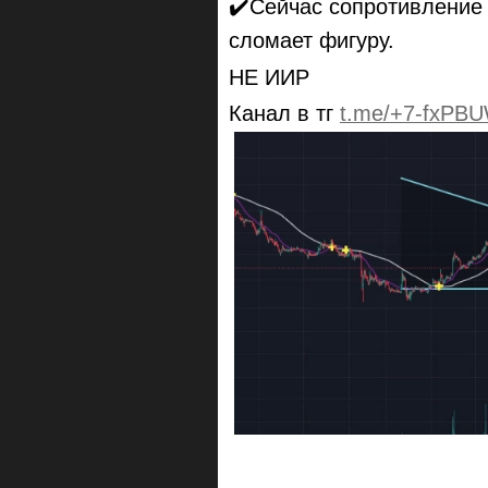
✔️Сейчас сопротивление 
сломает фигуру.
НЕ ИИР
Канал в тг
t.me/+7-fxPBU