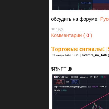
обсудить на форуме:
Рус
153
Комментарии (
0
)
Торговые сигналы!
|
|
Kvartira_na_TaIti 
28 ноября 2024, 11:17
$RNFT ⛽️