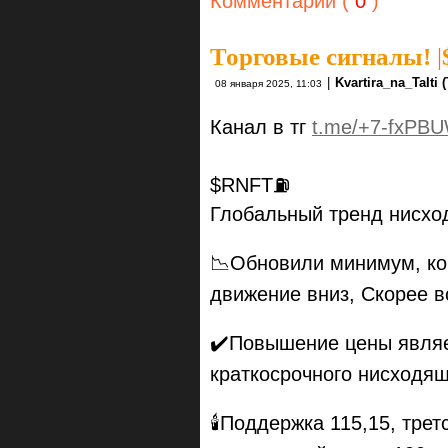
Комментарии (
0
)
Торговые сигналы!
|
|
Kvartira_na_TaIti 
08 января 2025, 11:03
Канал в тг
t.me/+7-fxPBU
$RNFT⛽️
Глобальный тренд нисхо
📉Обновили минимум, ког
движение вниз, Скорее в
✔️Повышение цены являе
краткосрочного нисходящ
🕯Поддержка 115,15, трет