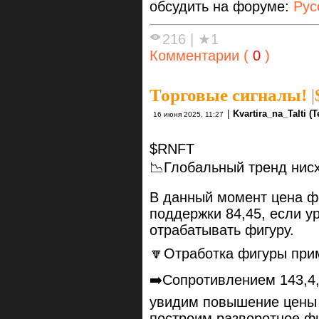
обсудить на форуме:
Рус
216
|
★1
Комментарии (
0
)
Торговые сигналы!
|
|
Kvartira_na_TaIti (
16 июня 2025, 11:27
$RNFT
📉Глобальный тренд нис
В данный момент цена ф
поддержки 84,45, если ур
отрабатывать фигуру.
🔽Отработка фигуры прим
➡️Сопротивлением 143,4, 
увидим повышение цены д
построим разворотное фи