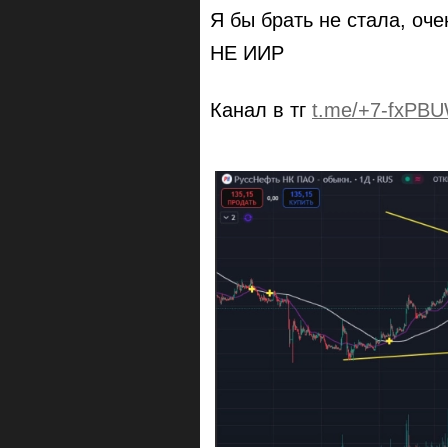
Я бы брать не стала, оч
НЕ ИИР
Канал в тг
t.me/+7-fxPBU