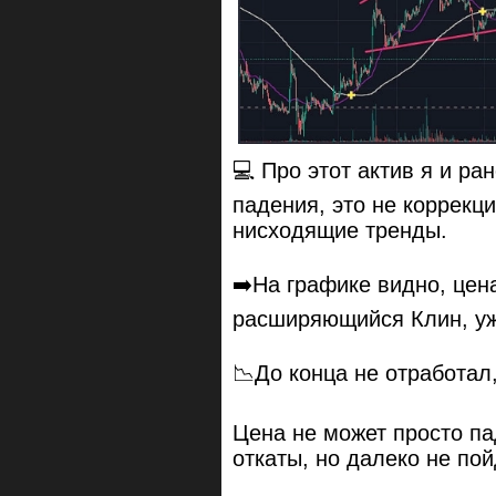
💻 Про этот актив я и ра
падения, это не коррекци
нисходящие тренды.
➡️На графике видно, це
расширяющийся Клин, уж
📉До конца не отработал,
Цена не может просто па
откаты, но далеко не по