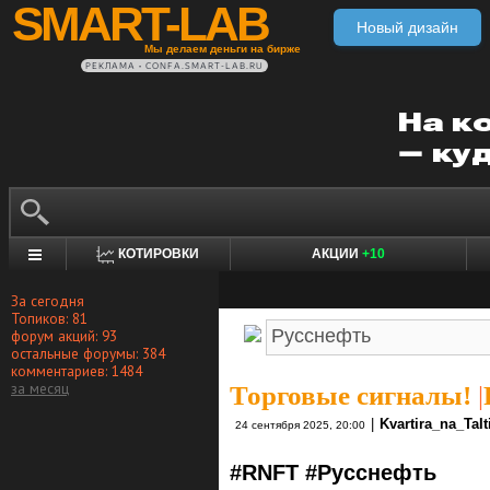
SMART-LAB
Новый дизайн
Мы делаем деньги на бирже
РЕКЛАМА • CONFA.SMART-LAB.RU
КОТИРОВКИ
АКЦИИ
+10
За сегодня
Топиков: 81
форум акций: 93
остальные форумы: 384
комментариев: 1484
за месяц
Торговые сигналы!
|
|
Kvartira_na_TaIt
24 сентября 2025, 20:00
#RNFT #Русснефть