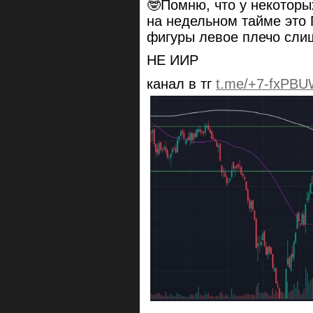
🤓Помню, что у некотор
на недельном тайме это 
фигуры левое плечо сли
НЕ ИИР
канал в тг
t.me/+7-fxPBU