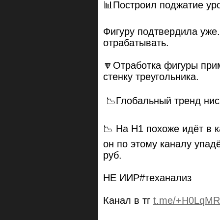
📊Построил поджатие ур
Фигуру подтвердила уже
отрабатывать.
🔽Отработка фигуры прим
стенку треугольника.
📉Глобальный тренд нис
📉 На Н1 похоже идёт в к
он по этому каналу упадё
руб.
НЕ ИИР#теханализ
Канал в тг
t.me/+H0LqMR