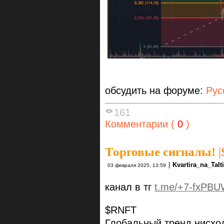
обсудить на форуме:
Рус
161
Комментарии (
0
)
Торговые сигналы!
|
|
Kvartira_na_TaIt
03 февраля 2025, 13:59
канал в тг
t.me/+7-fxPBU
$RNFT
Глобальный тренд нисхо