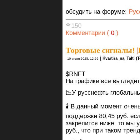
обсудить на форуме:
Рус
150
Комментарии (
0
)
Торговые сигналы!
|
|
Kvartira_na_TaIti (
10 июня 2025, 12:56
$RNFT
На графике все выглядит
📉У русснефть глобальн
🕯 В данный момент очень
поддержки 80,45 руб. есл
закрепится ниже, то мы 
руб., что при таком трен