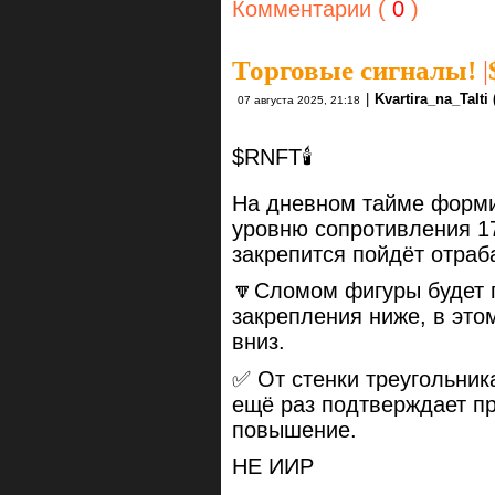
Комментарии (
0
)
Торговые сигналы!
|
|
Kvartira_na_TaIti
07 августа 2025, 21:18
$RNFT🕯
На дневном тайме форми
уровню сопротивления 17
закрепится пойдёт отраб
🔽Сломом фигуры будет п
закрепления ниже, в это
вниз.
✅ От стенки треугольник
ещё раз подтверждает п
повышение.
НЕ ИИР