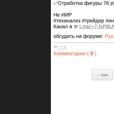
✅Отработка фигуры 76 р
Не ИИР
#теханализ #трейдер #и
Канал в тг
t.me/+7-fxPBU
обсудить на форуме:
Рус
215
Комментарии (
0
)
← туда