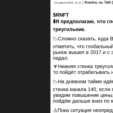
|
Kvartira_na_TaIti 
24 апреля 2025, 11:21
$RNFT
🕯Я предполагаю. что 
треугольник.
📉Сложно сказать, куда В
отметить, что глобальный
рынок вышел в 2017 и с 
падал.
🔽Нижняя стенка треуголь
то пойдёт отрабатывать 
📉На дневном тайме идё
стенка канала 140, если 
увидим повышение цены, 
пойдём дальше вниз по к
⚠️Пока ситуация неопред