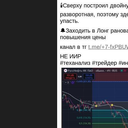
🕯Сверху построил двойн
разворотная, поэтому зд
упасть.
🔔Заходить в Лонг ранов
повышения цены
канал в тг
t.me/+7-fxPBU
НЕ ИИР
#теханализ #трейдер #и