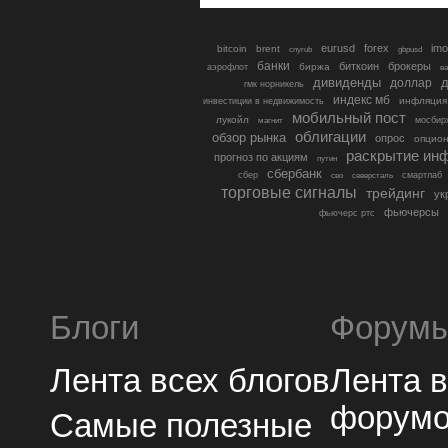
eurusd
forex
imo
bitcoin
brent
cnyrub
gbpusd
банки
биткоин
брокеры
биржа
аэрофлот
в
дивиденды
доллар
д
гмк норникель
индекс мб
инфляция
инвестиции в недвижимость
мобильный пост
лукойл
мосбир
магнит
облигации
обзор рынка
опрос
опцио
раскрытие ин
прогноз по акциям
путин
сбербанк
сбер
северсталь
смартлаб
сво
торговые сигналы
трейдинг
ук
фьючерсы
фьючерс ртс
Блоги
Форум
Лента всех блогов
Лента 
форум
Самые полезные