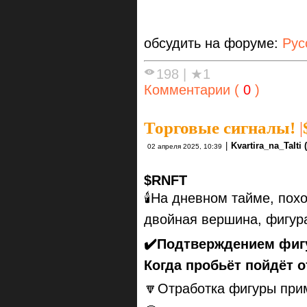
обсудить на форуме:
Рус
198
|
★1
Комментарии (
0
)
Торговые сигналы!
|
|
Kvartira_na_TaIti
02 апреля 2025, 10:39
$RNFT
🕯На дневном тайме, пох
двойная вершина, фигура
✔️Подтверждением фигу
Когда пробьёт пойдёт 
🔽Отработка фигуры прим