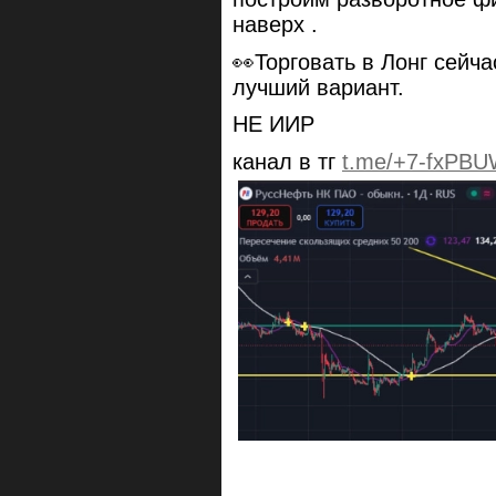
наверх .
👀Торговать в Лонг сейча
лучший вариант.
НЕ ИИР
канал в тг
t.me/+7-fxPBU