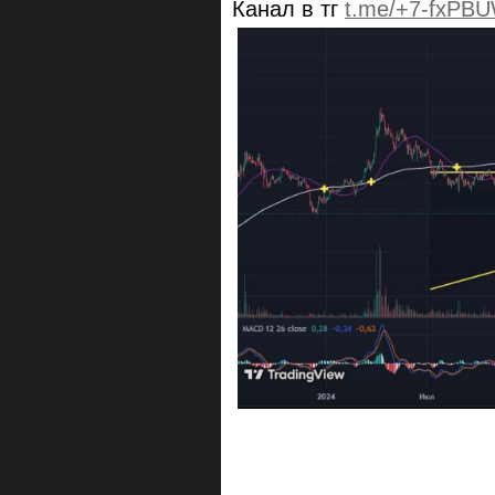
Канал в тг
t.me/+7-fxPBU