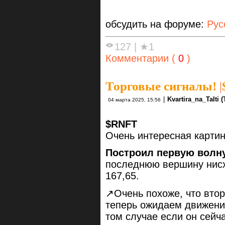
обсудить на форуме:
Рус
127
|
★1
Комментарии (
0
)
Торговые сигналы!
|
|
Kvartira_na_TaIti 
04 марта 2025, 15:56
$RNFT
Очень интересная картин
Построил первую волн
последнюю вершину нисх
167,65.
↗️Очень похоже, что вто
теперь ожидаем движени
том случае если он сейча