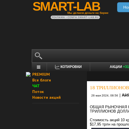
SMART-LAB
Но
Мы делаем деньги на бирже
РЕКЛАМА • CONFA.SMART-LAB.RU
КОТИРОВКИ
АКЦИИ
+31
PREMIUM
Все блоги
ЧАТ
18 ТРИЛЛИОНОВ
Поток
|
Айб
26 мая 2024, 08:56
Новости акций
ОБЩАЯ РЫНОЧНАЯ К
ТРИЛЛИОНОВ ДОЛЛАР
Стоимость акций 10 к
$17,95 трлн на прошл