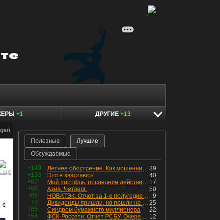
КЕРЫ
+1
ДРУГИЕ
+13
rgen
Полезные
Лучшие
Обсуждаемые
+140
Летнее обострение. Как мошенники пытаются подсунуть кнопку "БАБЛО" девушкам
39
+133
Это я хвастаюсь
40
+97
Мой портфль: последние действия и текущая структура. Краткий комментарий по всем позициям
17
+96
Азия. Четверг.
50
+85
НОВАТЭК: Отчет за 1-е полугодие 2026 - прибыль продолжает падать, но лучшее впереди, если не прилетит
9
+72
Дивиденды пришли, но пошли не туда
25
 с
+65
Синдром бумажного миллионера
22
+54
ФСК-Россети. Отчет РСБУ. Очередная допка - бомбовые новости в эфире
12