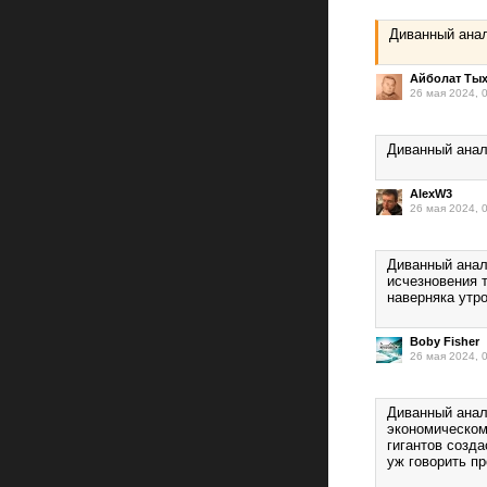
Диванный анал
Айболат Ты
26 мая 2024, 
Диванный анали
AlexW3
26 мая 2024, 
Диванный анал
исчезновения т
наверняка утро
Boby Fisher
26 мая 2024, 
Диванный анал
экономическом
гигантов созд
уж говорить пр