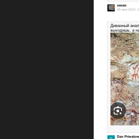
vavan
26 мая 2024, 
Диванный анали
выходишь, а н
Dan Priwalo