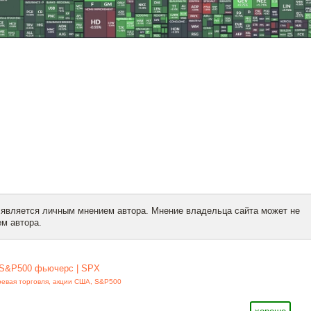
 является личным мнением автора. Мнение владельца сайта может не
м автора.
S&P500 фьючерс | SPX
ревая торговля
,
акции США
,
S&P500