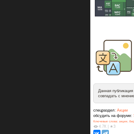
Данная публикация
совпадать с мнение
спецраздел:
Акции
обсудить на форуме:
Ключевые слова:
акции
,
би
4.7К
|
★3