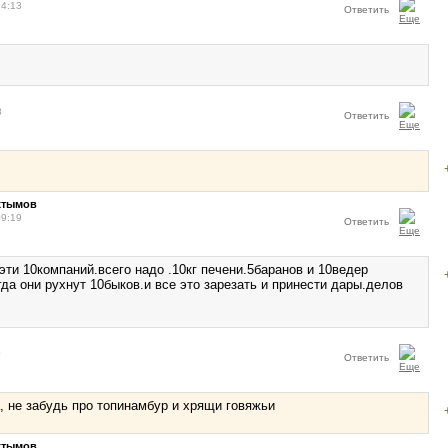
14:13
Ответить
8
Ответить
хтымов
09:19
Ответить
ти 10компаний.всего надо .10кг печени.5баранов и 10ведер
гда они рухнут 10быков.и все это зарезать и принести дары.делов
0
Ответить
, не забудь про топинамбур и хрящи говяжьи
хтымов