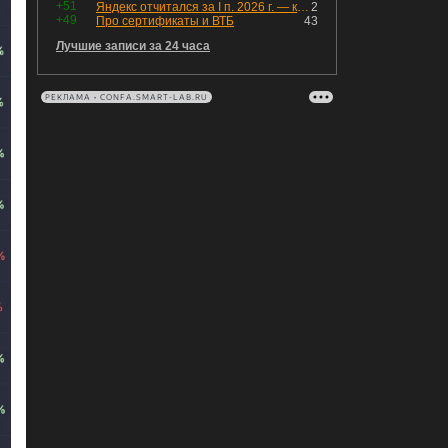
+51
Яндекс отчитался за I п. 2026 г. — компания увеличила инвестиции и долг. Buyback начал работать, продали Авто.Ру.
2
+49
Про сертификаты и ВТБ
43
Лучшие записи за 24 часа
РЕКЛАМА • CONFA.SMART-LAB.RU