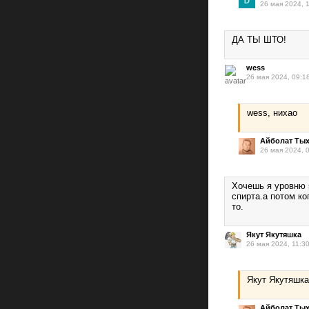
26 мая 2024, 
ДА ТЫ ШТО!
wess
26 мая 2024, 09:1
wess, нихао
Айболат Ты
26 мая 2024, 
Хочешь я уровню э
спирта.а потом ко
то.
Якут Якутяшка
26 мая 2024, 11:3
Якут Якутяшка
Айболат Ты