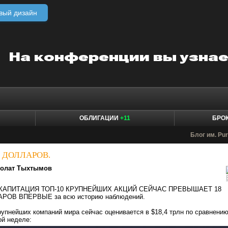
вый дизайн
ОБЛИГАЦИИ
+11
БРО
Блог им. Pu
 ДОЛЛАРОВ.
олат Тыхтымов
АПИТАЦИЯ ТОП-10 КРУПНЕЙШИХ АКЦИЙ СЕЙЧАС ПРЕВЫШАЕТ 18
ОВ ВПЕРВЫЕ за всю историю наблюдений.
рупнейших компаний мира сейчас оценивается в $18,4 трлн по сравнению
ой неделе: