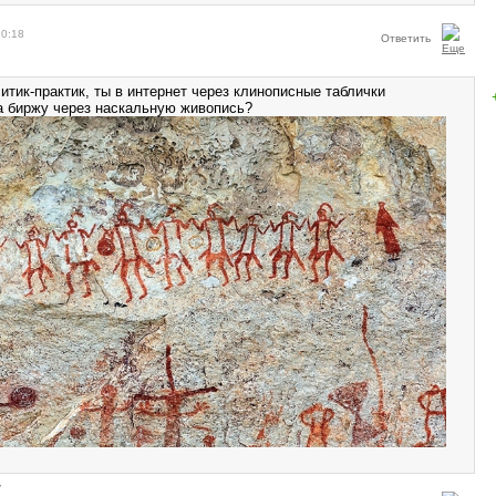
10:18
Ответить
тик-практик, ты в интернет через клинописные таблички
а биржу через наскальную живопись?
w