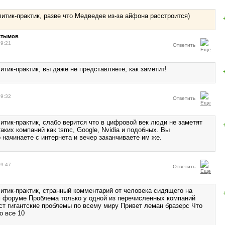
итик-практик, разве что Медведев из-за айфона расстроится)
хтымов
09:21
Ответить
тик-практик, вы даже не представляете, как заметит!
09:32
Ответить
итик-практик, слабо верится что в цифровой век люди не заметят
аких компаний как tsmc, Google, Nvidia и подобных. Вы
 начинаете с интернета и вечер заканчиваете им же.
09:47
Ответить
итик-практик, странный комментарий от человека сидящего на
 форуме Проблема только у одной из перечисленных компаний
аст гигантские проблемы по всему миру Привет леман бразерс Что
о все 10